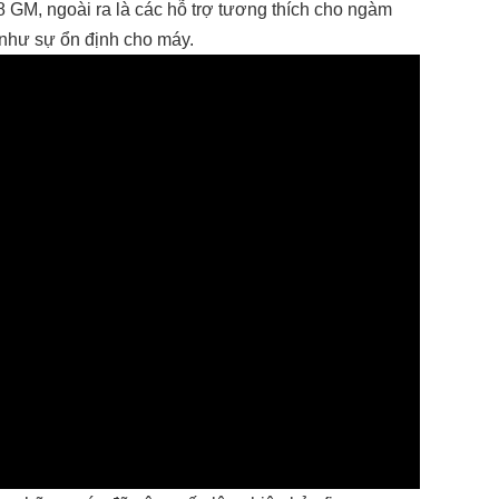
 GM, ngoài ra là các hỗ trợ tương thích cho ngàm
 như sự ổn định cho máy.