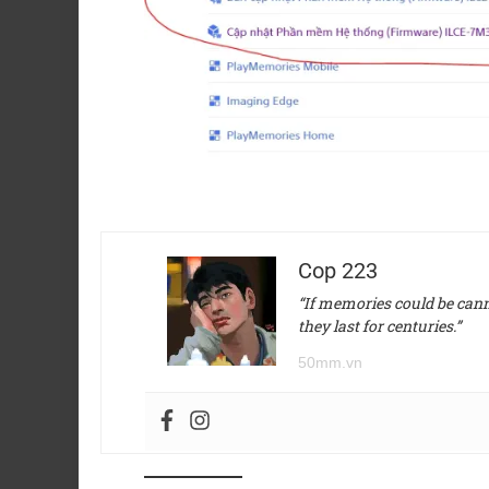
Cop 223
“If memories could be canne
they last for centuries.”
50mm.vn