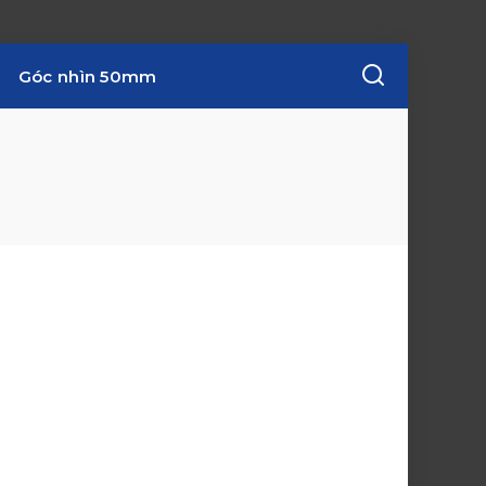
Góc nhìn 50mm
w
i
n
d
o
w