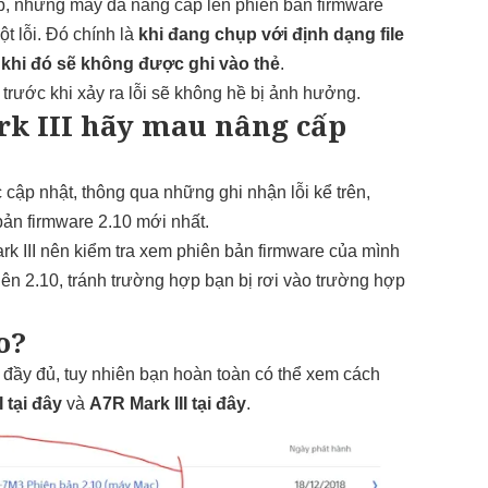
p, những máy đã nâng cấp lên phiên bản firmware
ột lỗi. Đó chính là
khi đang chụp với định dạng file
 khi đó sẽ không được ghi vào thẻ
.
trước khi xảy ra lỗi sẽ không hề bị ảnh hưởng.
k III hãy mau nâng cấp
cập nhật, thông qua những ghi nhận lỗi kể trên,
bản firmware 2.10 mới nhất.
 III nên kiểm tra xem phiên bản firmware của mình
 lên 2.10, tránh trường hợp bạn bị rơi vào trường hợp
o?
á đầy đủ, tuy nhiên bạn hoàn toàn có thể xem cách
I tại đây
và
A7R Mark III tại đây
.