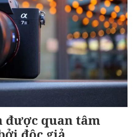
 được quan tâm
bởi độc giả