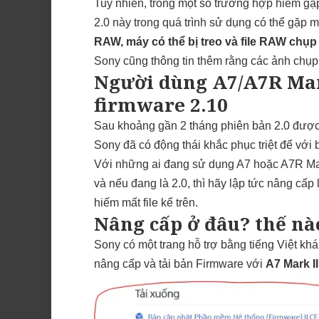
Tuy nhiên, trong một số trường hợp hiếm gặ
2.0 này trong quá trình sử dụng có thể gặp m
RAW, máy có thể bị treo và file RAW chụp
Sony cũng thông tin thêm rằng các ảnh chụp 
Người dùng A7/A7R Mar
firmware 2.10
Sau khoảng gần 2 tháng phiên bản 2.0 được 
Sony đã có động thái khắc phục triệt để với 
Với những ai đang sử dụng A7 hoặc A7R Mark
và nếu đang là 2.0, thì hãy lập tức nâng cấp
hiếm mất file kể trên.
Nâng cấp ở đâu? thế nà
Sony có một trang hỗ trợ bằng tiếng Việt kh
nâng cấp và tải bản Firmware với
A7 Mark II