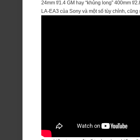
24mm f/1.4 GM hay “khủng long” 400mm f/2.8
LA-EA3 của Sony và một số tùy chỉnh, cũng