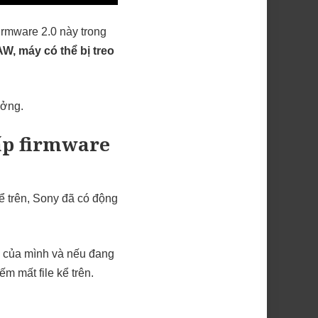
irmware 2.0 này trong
AW, máy có thể bị treo
ưởng.
ấp firmware
ể trên, Sony đã có động
e của mình và nếu đang
ếm mất file kể trên.