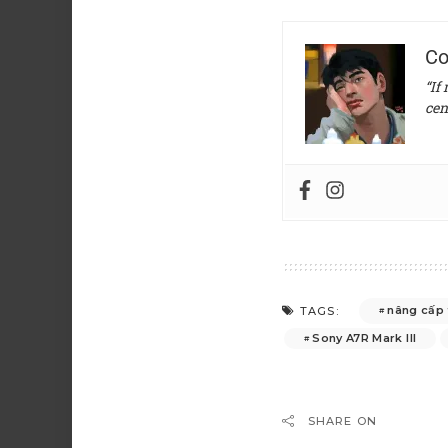
Co
“If
cen
nâng cấp
TAGS:
Sony A7R Mark III
SHARE ON