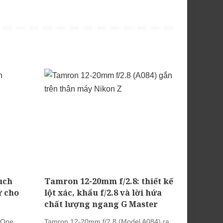
uch
Tamron 12-20mm f/2.8: thiết kế
ữ cho
lột xác, khẩu f/2.8 và lời hứa
chất lượng ngang G Master
 One
Tamron 12-20mm f/2.8 (Model A084) ra