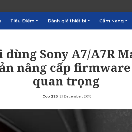
s
Tiêu Điểm
Đánh giá thiết bị
Cẩm Nang
 dùng Sony A7/A7R Ma
ản nâng cấp firmware
quan trọng
Cop 223
21 December, 2018
Posted
by