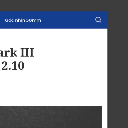
Góc nhìn 50mm
rk III
 2.10