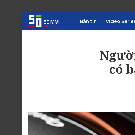
Bản tin
Video Serie
Người
có b