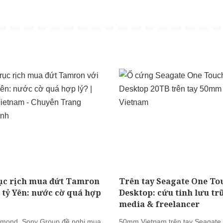
ục rịch mua đứt Tamron
Trên tay Seagate One To
0 tỷ Yên: nước cờ quá hợp
Desktop: cứu tinh lưu tr
media & freelancer
mond, Sony Group đề nghị mua
50mm Vietnam trên tay Seagate