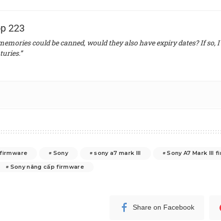
p 223
 memories could be canned, would they also have expiry dates? If so, I 
turies.”
 firmware
Sony
sony a7 mark III
Sony A7 Mark III 
Sony nâng cấp firmware
Share on Facebook