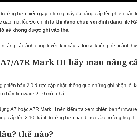
ố trường hợp hiếm gặp, những máy đã nâng cấp lên phiên bản f
ể gặp một lỗi. Đó chính là
khi đang chụp với định dạng file R
 đó sẽ không được ghi vào thẻ
.
êm rằng các ảnh chụp trước khi xảy ra lỗi sẽ không hề bị ảnh h
A7/A7R Mark III hãy mau nâng c
 phiên bản 2.0 được cập nhật, thông qua những ghi nhận lỗi k
 với bản firmware 2.10 mới nhất.
ụng A7 hoặc A7R Mark III nên kiểm tra xem phiên bản firmwar
nâng cấp lên 2.10, tránh trường hợp bạn bị rơi vào trường hợp hi
đâu? thế nào?