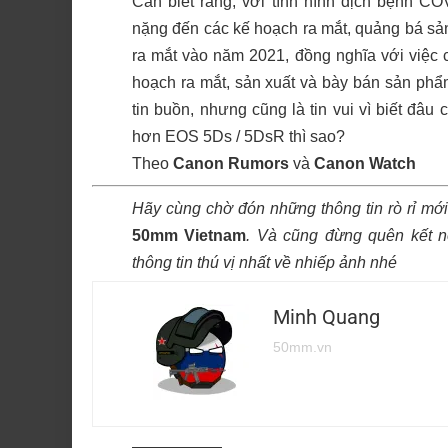
Cần biết rằng, với tình hình dịch bệnh C
nặng đến các kế hoạch ra mắt, quảng bá sả
ra mắt vào năm 2021, đồng nghĩa với việc 
hoạch ra mắt, sản xuất và bày bán sản ph
tin buồn, nhưng cũng là tin vui vì biết đâ
hơn EOS 5Ds / 5DsR thì sao?
Theo
Canon Rumors
và
Canon Watch
Hãy cùng chờ đón những thông tin rò rỉ mới
50mm Vietnam
.
Và cũng đừng quên kết n
thông tin thú vị nhất về nhiếp ảnh nhé
Minh Quang
50mm.vn