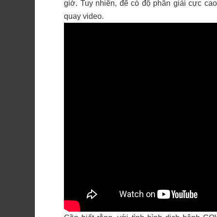
giờ. Tuy nhiên, để có độ phân giải cực cao
quay video.