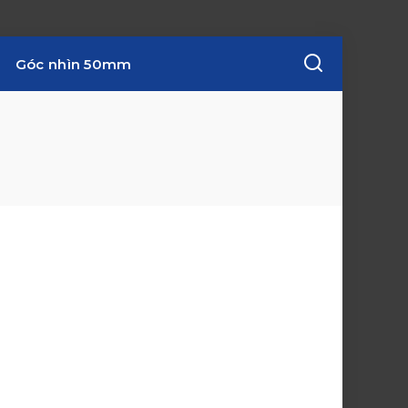
Góc nhìn 50mm
w
i
n
d
o
w