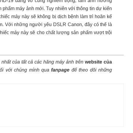
OVID-19 đang vô cùng nghiêm trọng, làm ảnh hưởng
n phẩm máy ảnh mới. Tuy nhiên với thông tin dự kiến
chiếc máy này sẽ không bị dịch bệnh làm trì hoãn kế
ẩm. Với những người yêu DSLR Canon, đây có thể là
u chiếc máy này sẽ cho chất lượng sản phẩm vượt trội
 nhất của tất cả các hãng máy ảnh trên
website của
ối với chúng mình qua
fanpage
để theo dõi những