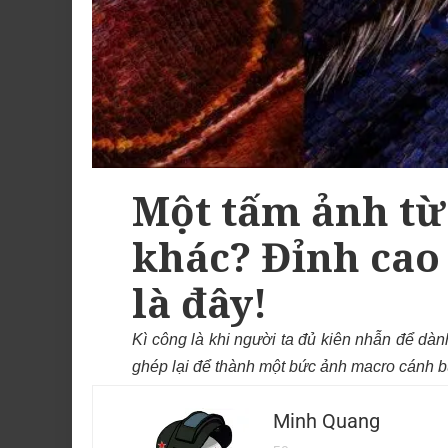
Một tấm ảnh từ
khác? Đỉnh ca
là đây!
Kì công là khi người ta đủ kiên nhẫn để dành
ghép lại để thành một bức ảnh macro cánh bư
Minh Quang