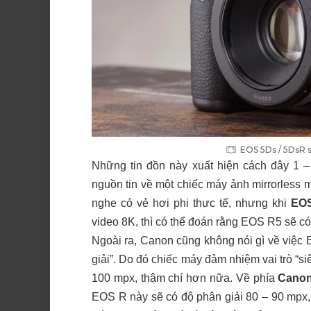
EOS 5Ds / 5DsR s
Những tin đồn này xuất hiện cách đây 1 – 
nguồn tin về một chiếc máy ảnh mirrorless 
nghe có vẻ hơi phi thực tế, nhưng khi
EO
video 8K, thì có thể đoán rằng EOS R5 sẽ c
Ngoài ra, Canon cũng không nói gì về việc 
giải”. Do đó chiếc máy đảm nhiệm vai trò “si
100 mpx, thậm chí hơn nữa. Về phía
Cano
EOS R này sẽ có độ phân giải 80 – 90 mpx,