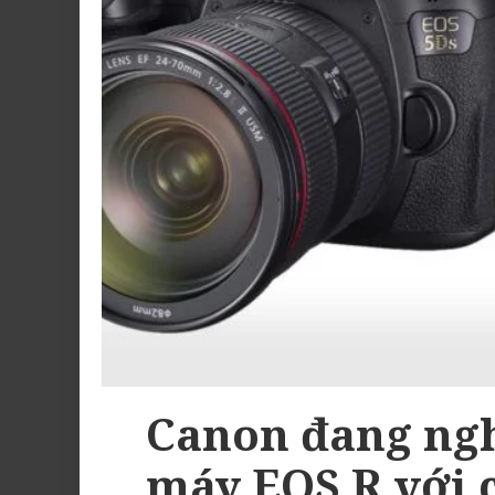
Canon đang ngh
máy EOS R với 