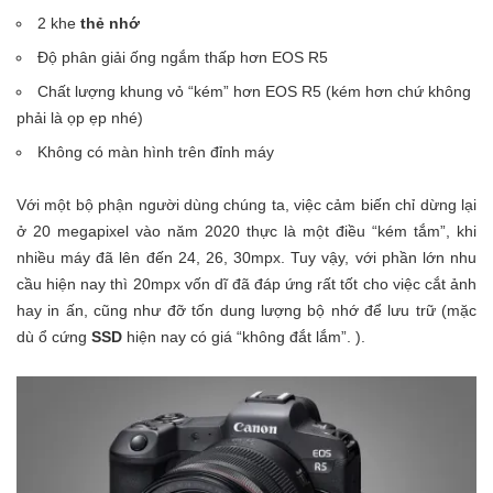
2 khe
thẻ nhớ
Độ phân giải ống ngắm thấp hơn EOS R5
Chất lượng khung vỏ “kém” hơn EOS R5 (kém hơn chứ không
phải là ọp ẹp nhé)
Không có màn hình trên đỉnh máy
Với một bộ phận người dùng chúng ta, việc cảm biến chỉ dừng lại
ở 20 megapixel vào năm 2020 thực là một điều “kém tắm”, khi
nhiều máy đã lên đến 24, 26, 30mpx. Tuy vậy, với phần lớn nhu
cầu hiện nay thì 20mpx vốn dĩ đã đáp ứng rất tốt cho việc cắt ảnh
hay in ấn, cũng như đỡ tốn dung lượng bộ nhớ để lưu trữ (mặc
dù ổ cứng
SSD
hiện nay có giá “không đắt lắm”. ).