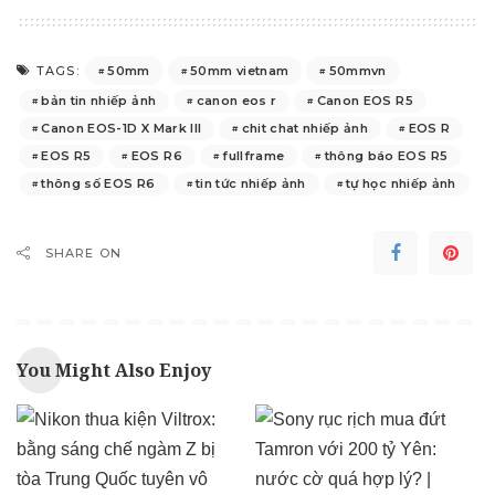
50mm
50mm vietnam
50mmvn
TAGS:
bản tin nhiếp ảnh
canon eos r
Canon EOS R5
Canon EOS-1D X Mark III
chit chat nhiếp ảnh
EOS R
EOS R5
EOS R6
fullframe
thông báo EOS R5
thông số EOS R6
tin tức nhiếp ảnh
tự học nhiếp ảnh
SHARE ON
You Might Also Enjoy