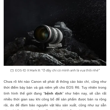
EOS-1D X Mark III: “Ở đây chỉ có mình anh là vua thôi nhé”
Chưa rõ khi nào Canon sẽ phát đi thông cáo báo chí, cũng như
thời điểm bày bán và giá niêm yết cho EOS R6. Tuy nhiên trong
tình hình thế giới đang “
bệnh dịch
” như hiện nay, sẽ cần rất
nhiều thời gian sau khi công bố để sản phẩm được bán ra rộng
rãi, do để đảm bảo nguyên vật liệu sản xuất, cũng như sự sẵn