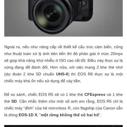
Ngoài ra, nếu như nâng cấp về thiết kế cấu trúc cảm biến, cũng
như thuật toán xử lý ảnh tiên tiến thì độ phân giải ở mức 20mpx
sẽ giúp khả năng khử nhiễu ở ISO cao rất tốt. Điều này thực sự là
xứng đáng để đánh đổi. Hơn nữa, với việc mang 2 khe thẻ nhớ
(dự đoán 2 khe SD chuẩn
UHS-II
) thì EOS R6 thực sự là một
chiếc máy khá ổn nếu sử dụng để cày tiền.
Để so sánh, chiếc EOS R5 sẽ có 1 khe thẻ
CFExpress
và 1 khe
thẻ
SD
. Cần nhắc thêm cho một số anh em rằng, EOS R5 chỉ là
chiếc máy “đỉnh” của hệ mirrorless R, còn flagship của Canon vẫn
là dòng
EOS-1D X
, “
một rừng không thể có hai hổ
“.