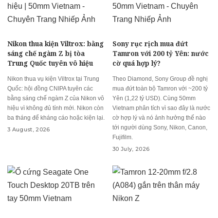
Nikon thua kiện Viltrox: bằng
Sony rục rịch mua đứt
sáng chế ngàm Z bị tòa
Tamron với 200 tỷ Yên: nước
Trung Quốc tuyên vô hiệu
cờ quá hợp lý?
Nikon thua vụ kiện Viltrox tại Trung
Theo Diamond, Sony Group đề nghị
Quốc: hội đồng CNIPA tuyên các
mua đứt toàn bộ Tamron với ~200 tỷ
bằng sáng chế ngàm Z của Nikon vô
Yên (1,22 tỷ USD). Cùng 50mm
hiệu vì không đủ tính mới. Nikon còn
Vietnam phân tích vì sao đây là nước
ba tháng để kháng cáo hoặc kiện lại.
cờ hợp lý và nó ảnh hưởng thế nào
tới người dùng Sony, Nikon, Canon,
3 August, 2026
Fujifilm.
30 July, 2026