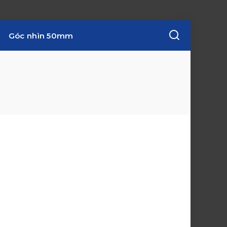
Góc nhìn 50mm
w
i
n
d
o
w