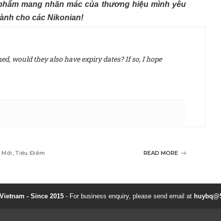
ản phẩm mang nhãn mác của thương hiệu mình yêu
dành cho các Nikonian!
d, would they also have expiry dates? If so, I hope
 Mới
Tiêu Điểm
READ MORE
ietnam - Since 2015
- For business enquiry, please send email at
huybq@