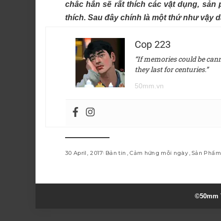
chắc hẳn sẽ rất thích các vật dụng, s
thích. Sau đây chính là một thứ như vậy 
Cop 223
“If memories could be canne
they last for centuries.”
50mm.vn
30 April, 2017
Bản tin
Cảm hứng mỗi ngày
Sản Phẩm
©50mm V