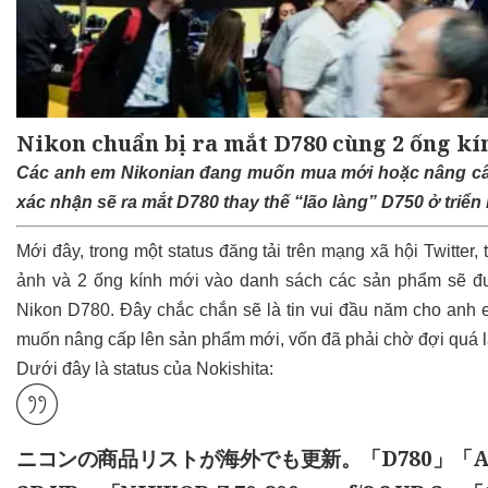
Nikon chuẩn bị ra mắt D780 cùng 2 ống kín
Các anh em Nikonian đang muốn mua mới hoặc nâng cấp
xác nhận sẽ ra mắt D780 thay thế “lão làng” D750 ở triển
Mới đây, trong một status đăng tải trên mạng xã hội Twitter,
ảnh và 2 ống kính mới vào danh sách các sản phẩm sẽ đượ
Nikon D780. Đây chắc chắn sẽ là tin vui đầu năm cho an
muốn nâng cấp lên sản phẩm mới, vốn đã phải chờ đợi quá l
Dưới đây là status của Nokishita:
ニコンの商品リストが海外でも更新。「D780」「AF-S NIK