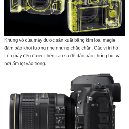
Khung vỏ của máy được sản xuất bằng kim loại magie,
đảm bảo khối lượng nhẹ nhưng chắc chắn. Các vị trí hở
trên máy đều được chèn cao su để đảo bảo chống bụi và
hơi ẩm lọt vào trong.