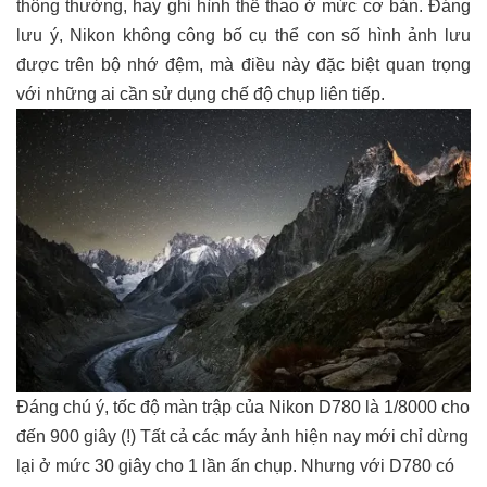
thông thường, hay ghi hình thể thao ở mức cơ bản. Đáng
lưu ý, Nikon không công bố cụ thể con số hình ảnh lưu
được trên bộ nhớ đệm, mà điều này đặc biệt quan trọng
với những ai cần sử dụng chế độ chụp liên tiếp.
Đáng chú ý, tốc độ màn trập của Nikon D780 là 1/8000 cho
đến 900 giây (!) Tất cả các máy ảnh hiện nay mới chỉ dừng
lại ở mức 30 giây cho 1 lần ấn chụp. Nhưng với D780 có