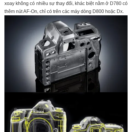
xoay không có nhiều sự thay đổi, khác biệt nằm ở D780 có
thêm nút AF-On, chỉ có trên các máy dòng D800 hoặc Dx.