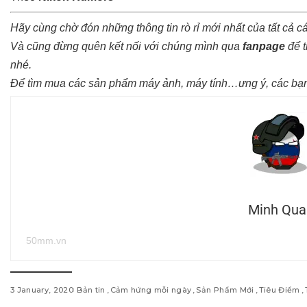
Hãy cùng chờ đón những thông tin rò rỉ mới nhất của tất cả 
Và cũng đừng quên kết nối với chúng mình qua
fanpage
để t
nhé.
Để tìm mua các sản phẩm máy ảnh, máy tính…ưng ý, các bạn
Minh Qua
50mm.vn
3 January, 2020
Bản tin
Cảm hứng mỗi ngày
Sản Phẩm Mới
Tiêu Điểm