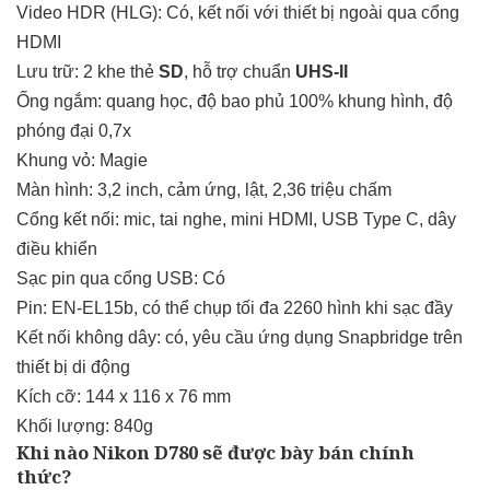
Video HDR (HLG): Có, kết nối với thiết bị ngoài qua cổng
HDMI
Lưu trữ: 2 khe thẻ
SD
, hỗ trợ chuẩn
UHS-II
Ống ngắm: quang học, độ bao phủ 100% khung hình, độ
phóng đại 0,7x
Khung vỏ: Magie
Màn hình: 3,2 inch, cảm ứng, lật, 2,36 triệu chấm
Cổng kết nối: mic, tai nghe, mini HDMI, USB Type C, dây
điều khiển
Sạc pin qua cổng USB: Có
Pin: EN-EL15b, có thể chụp tối đa 2260 hình khi sạc đầy
Kết nối không dây: có, yêu cầu ứng dụng Snapbridge trên
thiết bị di động
Kích cỡ: 144 x 116 x 76
mm
Khối lượng: 840g
Khi nào Nikon D780 sẽ được bày bán chính
thức?