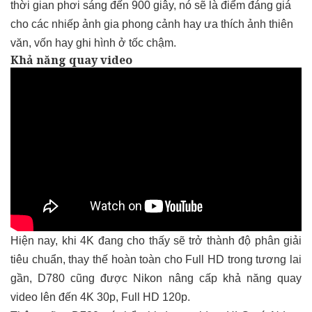
thời gian phơi sáng đến 900 giây, nó sẽ là điểm đáng giá
cho các nhiếp ảnh gia phong cảnh hay ưa thích ảnh thiên
văn, vốn hay ghi hình ở tốc chậm.
Khả năng quay video
Hiện nay, khi 4K đang cho thấy sẽ trở thành độ phân giải
tiêu chuẩn, thay thế hoàn toàn cho Full HD trong tương lai
gần, D780 cũng được Nikon nâng cấp khả năng quay
video lên đến 4K 30p, Full HD 120p.