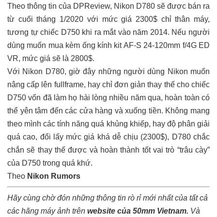
Theo thông tin của DPReview, Nikon D780 sẽ được bán ra
từ cuối tháng 1/2020 với mức giá 2300$ chỉ thân máy,
tương tự chiếc D750 khi ra mắt vào năm 2014. Nếu người
dùng muốn mua kèm ống kính kit AF-S 24-120mm f/4G ED
VR, mức giá sẽ là 2800$.
Với Nikon D780, giờ đây những người dùng Nikon muốn
nâng cấp lên fullframe, hay chỉ đơn giản thay thế cho chiếc
D750 vốn đã làm họ hài lòng nhiều năm qua, hoàn toàn có
thể yên tâm đến các cửa hàng và xuống tiền. Không mang
theo mình các tính năng quá khủng khiếp, hay độ phân giải
quá cao, đổi lấy mức giá khá dễ chịu (2300$), D780 chắc
chắn sẽ thay thế được và hoàn thành tốt vai trò “trâu cày”
của D750 trong quá khứ.
Theo
Nikon Rumors
Hãy cùng chờ đón những thông tin rò rỉ mới nhất của tất cả
các hãng máy ảnh trên
website của 50mm Vietnam
.
Và