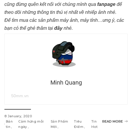
cũng đừng quên kết nối với chúng mình qua
fanpage
để
theo dõi những thông tin thú vị nhất về nhiếp ảnh nhé.
Để tìm mua các sản phẩm máy ảnh, máy tính…ưng ý, các
bạn có thể ghé thăm tại
đây
nhé.
Minh Quang
50mm.vn
8 January, 2020
Bản
Cảm hứng mỗi
Sản Phẩm
Tiêu
Tin
READ MORE
tin
ngày
Mới
Điểm
Hot