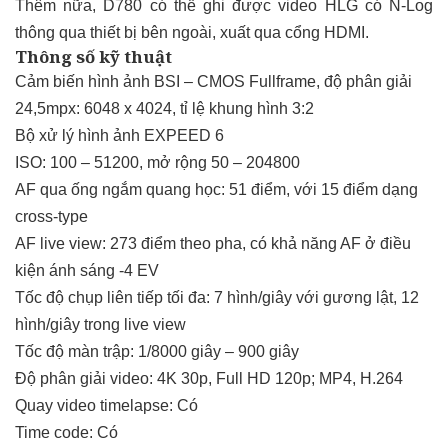
Thêm nữa, D780 có thể ghi được video HLG có N-Log
thông qua thiết bị bên ngoài, xuất qua cổng HDMI.
Thông số kỹ thuật
Cảm biến hình ảnh BSI – CMOS Fullframe, độ phân giải
24,5mpx: 6048 x 4024, tỉ lệ khung hình 3:2
Bộ xử lý hình ảnh EXPEED 6
ISO: 100 – 51200, mở rộng 50 – 204800
AF qua ống ngắm quang học: 51 điểm, với 15 điểm dạng
cross-type
AF live view: 273 điểm theo pha, có khả năng AF ở điều
kiện ánh sáng -4 EV
Tốc độ chụp liên tiếp tối đa: 7 hình/giây với gương lật, 12
hình/giây trong live view
Tốc độ màn trập: 1/8000 giây – 900 giây
Độ phân giải video: 4K 30p, Full HD 120p; MP4, H.264
Quay video timelapse: Có
Time code: Có