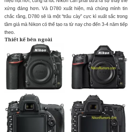
hiệu hụt hơi, cũng là lúc Nikon cần phải đưa ra sự thay thế
xứng đáng hơn. Và D780 xuất hiện, mà chúng mình tin
chắc rằng, D780 sẽ là một “trâu cày” cực kì xuất sắc trong
tầm giá mà Nikon có thể tạo ra từ nay cho đến 3-4 năm tiếp
theo.
Thiết kế bên ngoài