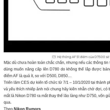
Hệ thống AF 51 điểm của D7500 sẽ t
Mặc dù chưa hoàn toàn chắc chắn, nhưng nếu các thông tin t
dùng muốn nâng cấp lên D780 do không thể lắp được báng
điểm AF là quá ít, so với D500, D850…
Triển lãm CES dự kiến tổ chức từ 7/1 – 10/1/2020 tại thành 
và yêu thích nhiếp ảnh nói chung hãy kiên nhẫn chờ đợi, có 
mắt là Nikon D780 ra mắt thay thế lão làng như D750, vốn g
qua.
Theo
Nikon Rumors