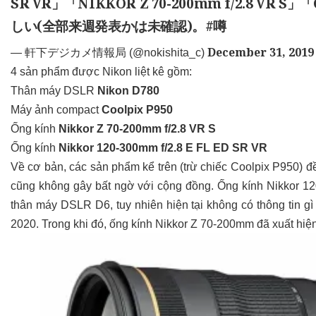
SR VR」「NIKKOR Z 70-200mm f/2.8 VR
しい(全部来週発表かは未確認)。
#噂
December 31, 2019
— 軒下デジカメ情報局 (@nokishita_c)
4 sản phẩm được Nikon liệt kê gồm:
Thân máy DSLR
Nikon D780
Máy ảnh compact
Coolpix P950
Ống kính
Nikkor Z 70-200mm f/2.8 VR S
Ống kính
Nikkor 120-300mm f/2.8 E FL ED SR VR
Về cơ bản, các sản phẩm kể trên (trừ chiếc Coolpix P950) đều
cũng không gây bất ngờ với cộng đồng. Ống kính Nikkor 1
thân máy DSLR D6, tuy nhiên hiện tại không có thông tin gì 
2020. Trong khi đó, ống kính Nikkor Z 70-200mm đã xuất hiện