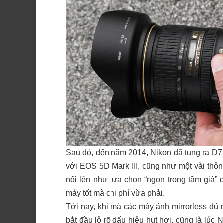
Sau đó, đến năm 2014, Nikon đã tung ra D750
với EOS 5D Mark III, cũng như một vài thô
nổi lên như lựa chọn “ngon trong tầm giá”
máy tốt mà chi phí vừa phải.
Tới nay, khi mà các máy ảnh mirrorless đủ
bắt đầu lộ rõ dấu hiệu hụt hơi, cũng là lúc