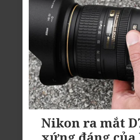
Nikon ra mắt D
xứng đáng của