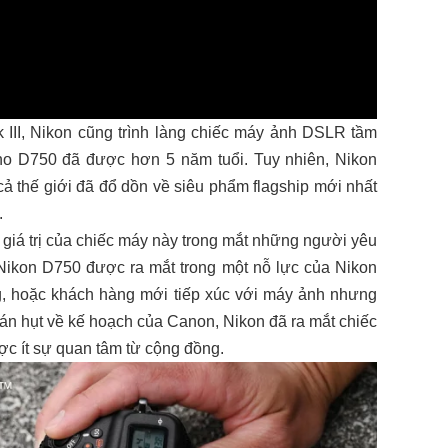
III, Nikon cũng trình làng chiếc máy ảnh DSLR tầm
cho D750 đã được hơn 5 năm tuổi. Tuy nhiên, Nikon
ả thế giới đã đổ dồn về siêu phẩm flagship mới nhất
.
 giá trị của chiếc máy này trong mắt những người yêu
, Nikon D750 được ra mắt trong một nỗ lực của Nikon
, hoặc khách hàng mới tiếp xúc với máy ảnh nhưng
oán hụt về kế hoạch của Canon, Nikon đã ra mắt chiếc
c ít sự quan tâm từ cộng đồng.