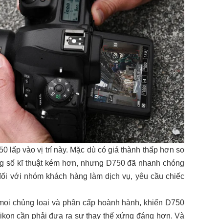
 lấp vào vị trí này. Mặc dù có giá thành thấp hơn so
ng số kĩ thuật kém hơn, nhưng D750 đã nhanh chóng
 đối với nhóm khách hàng làm dịch vụ, yêu cầu chiếc
 mọi chủng loại và phân cấp hoành hành, khiến D750
 Nikon cần phải đưa ra sự thay thế xứng đáng hơn. Và