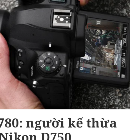
780: người kế thừa
 Nikon D750