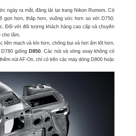
ước ngày ra mắt, đăng tải tại trang Nikon Rumors. Có
kế gọn hơn, thấp hơn, vuông vức hơn so với D750.
óc. Đối với đối tượng khách hàng cao cấp và chuyên
ị cho lắm.
c liền mạch và kín hơn, chống bụi và hơi ẩm tốt hơn.
ủa D780 giống
D850
. Các nút và vòng xoay không có
 thêm nút AF-On, chỉ có trên các máy dòng D800 hoặc