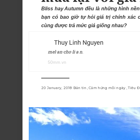
Bliss hay Autumn đều là những hình nền 
bạn có bao giờ tự hỏi giá trị chính xá
cùng được trả mức giá giống nhau?
Thuy Linh Nguyen
mel·an·cho·li·a n.
50mm.vn
20 January, 2018
Bản tin
Cảm hứng mỗi ngày
Tiêu 