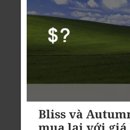
Bliss và Autum
mua lại với giá