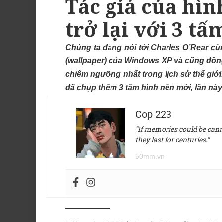
Tác giả của hì
trở lại với 3 t
Chúng ta đang nói tới Charles O’Rear cù
(wallpaper) của Windows XP và cũng đồn
chiêm ngưỡng nhất trong lịch sử thế giới.
đã chụp thêm 3 tấm hình nền mới, lần nà
Cop 223
“If memories could be canne
they last for centuries.”
50mm.vn