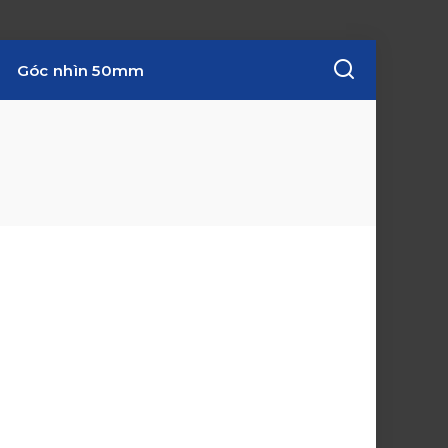
Góc nhìn 50mm
w
i
n
d
o
w