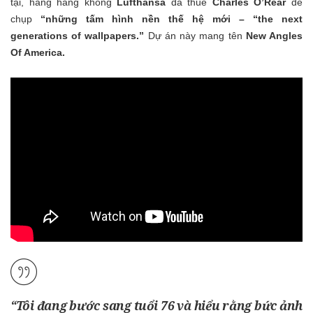
tại, hãng hàng không
Lufthansa
đã thuê
Charles O’Rear
để
chụp
“những tấm hình nền thế hệ mới – “the next
generations of wallpapers.”
Dự án này mang tên
New Angles
Of America.
“Tôi đang bước sang tuổi 76 và hiểu rằng bức ảnh