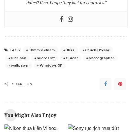
dates? If so, I hope they last for centuries.”
50mm vietnam
Bliss
Chuck O'Rear
TAGS:
Hình nền
microsoft
O'Rear
photographer
wallpaper
Windows XP
SHARE ON
You Might Also Enjoy