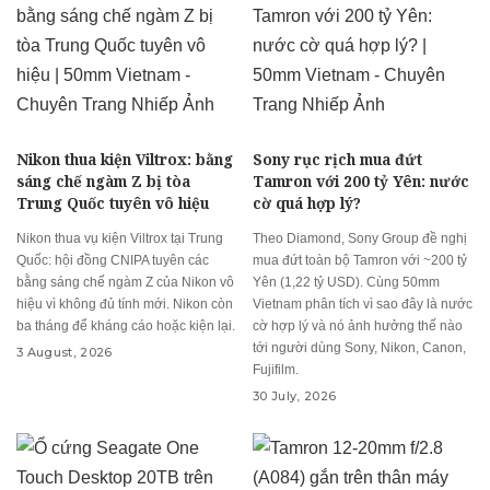
Nikon thua kiện Viltrox: bằng
Sony rục rịch mua đứt
sáng chế ngàm Z bị tòa
Tamron với 200 tỷ Yên: nước
Trung Quốc tuyên vô hiệu
cờ quá hợp lý?
Nikon thua vụ kiện Viltrox tại Trung
Theo Diamond, Sony Group đề nghị
Quốc: hội đồng CNIPA tuyên các
mua đứt toàn bộ Tamron với ~200 tỷ
bằng sáng chế ngàm Z của Nikon vô
Yên (1,22 tỷ USD). Cùng 50mm
hiệu vì không đủ tính mới. Nikon còn
Vietnam phân tích vì sao đây là nước
ba tháng để kháng cáo hoặc kiện lại.
cờ hợp lý và nó ảnh hưởng thế nào
tới người dùng Sony, Nikon, Canon,
3 August, 2026
Fujifilm.
30 July, 2026