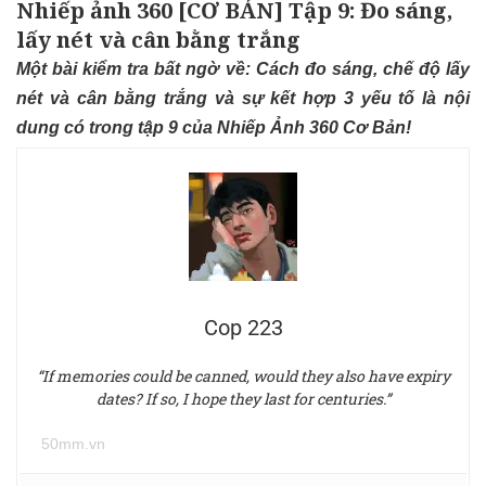
Nhiếp ảnh 360 [CƠ BẢN] Tập 9: Đo sáng,
lấy nét và cân bằng trắng
Một bài kiểm tra bất ngờ về: Cách đo sáng, chế độ lấy
nét và cân bằng trắng và sự kết hợp 3 yếu tố là nội
dung có trong tập 9 của Nhiếp Ảnh 360 Cơ Bản!
Cop 223
“If memories could be canned, would they also have expiry
dates? If so, I hope they last for centuries.”
50mm.vn