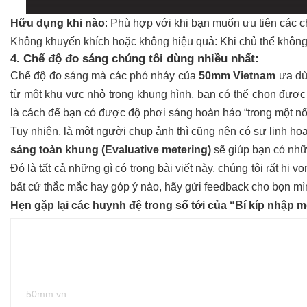
Hữu dụng khi nào
: Phù hợp với khi bạn muốn ưu tiên các c
Không khuyến khích hoặc không hiệu quả:
Khi chủ thể không
4. Chế độ đo sáng chúng tôi dùng nhiều nhất:
Chế độ đo sáng mà các phó nháy của
50mm Vietnam
ưa dù
từ một khu vực nhỏ trong khung hình, bạn có thể chọn đượ
là cách để bạn có được độ phơi sáng hoàn hảo “trong một nố
Tuy nhiên, là một người chụp ảnh thì cũng nên có sự linh ho
sáng toàn khung (Evaluative metering)
sẽ giúp bạn có nhữ
Đó là tất cả những gì có trong bài viết này, chúng tôi rất hi vọng
bất cứ thắc mắc hay góp ý nào, hãy gửi feedback cho bọn 
Hẹn gặp lại các huynh đệ trong số tới của “
Bí kíp nhập 
50mm.vn