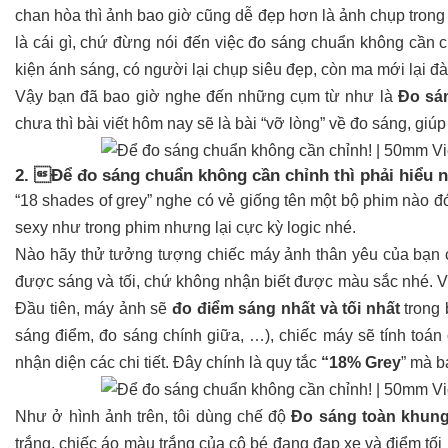
chan hòa thì ảnh bao giờ cũng dễ đẹp hơn là ảnh chụp trong
là cái gì, chứ đừng nói đến việc đo sáng chuẩn không cần 
kiện ánh sáng, có người lại chụp siêu đẹp, còn ma mới lại đà
Vậy bạn đã bao giờ nghe đến những cụm từ như là
Đo sán
chưa thì bài viết hôm nay sẽ là bài “vỡ lòng” về đo sá
2. Để đo sáng chuẩn không cần chỉnh thì phải hiểu 
“18 shades of grey” nghe có vẻ giống tên một bộ phim nào đ
sexy như trong phim nhưng lại cực kỳ logic nhé.
Nào hãy thử tưởng tượng chiếc máy ảnh thân yêu của bạn ch
được sáng và tối, chứ không nhận biết được màu sắc nhe
Đầu tiên, máy ảnh sẽ
đo điểm sáng nhất và tối nhất
trong 
sáng điểm, đo sáng chính giữa, …), chiếc máy sẽ tí
nh toán
nhận diện các chi tiết.
Đây chính là quy tắc
“18% Grey
” mà b
Như ở hình ảnh trên, tôi dùng chế độ
Đo sáng toàn khung 
trắng, chiếc áo màu trắng của cô bé đang đạp xe và điểm tối