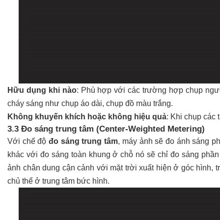
Hữu dụng khi nào
: Phù hợp với các trường hợp chụp ngư
cháy sáng như chụp áo dài, chụp đồ màu trắng.
Không khuyến khích hoặc không hiệu quả
: Khi chụp các
3.3 Đo sáng trung tâm (Center-Weighted Metering)
Với chế độ
đo sáng trung tâm
, máy ảnh sẽ đo ánh sáng 
khác với đo sáng toàn khung ở chỗ nó sẽ chỉ đo sáng phần 
ảnh chân dung cận cảnh với mặt trời xuất hiện ở góc hình, 
chủ thể ở trung tâm bức hình.