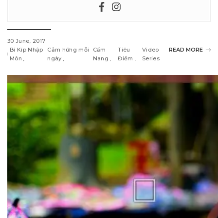
30 June, 2017
Bí Kíp Nhập
Cảm hứng mỗi
Cẩm
Tiêu
Video
READ MORE
Môn
ngày
Nang
Điểm
Series