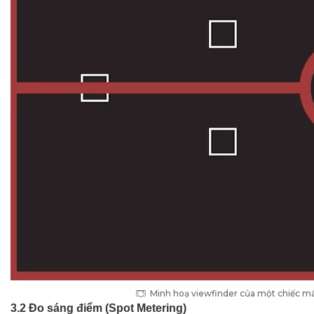
Minh hoạ viewfinder của một chiếc má
3.2 Đo sáng điểm (Spot Metering)