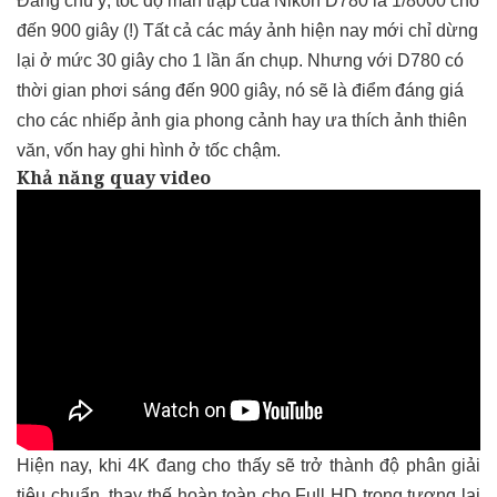
Đáng chú ý, tốc độ màn trập của Nikon D780 là 1/8000 cho
đến 900 giây (!) Tất cả các máy ảnh hiện nay mới chỉ dừng
lại ở mức 30 giây cho 1 lần ấn chụp. Nhưng với D780 có
thời gian phơi sáng đến 900 giây, nó sẽ là điểm đáng giá
cho các nhiếp ảnh gia phong cảnh hay ưa thích ảnh thiên
văn, vốn hay ghi hình ở tốc chậm.
Khả năng quay video
Hiện nay, khi 4K đang cho thấy sẽ trở thành độ phân giải
tiêu chuẩn, thay thế hoàn toàn cho Full HD trong tương lai