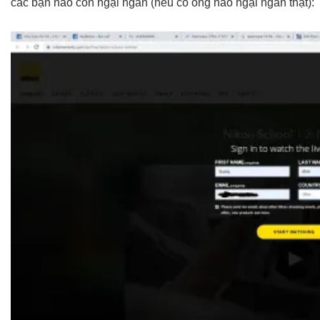
các bạn nào còn ngại ngần (nếu có ông nào ngại ngần thật):