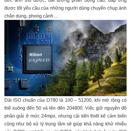
bức ảnh thu được, dải tương phản động cao, đáp ứng
được tốt yêu cầu của những người dùng chuyên chụp ảnh
chân dung, phong cảnh…
Dải ISO chuẩn của D780 là 100 – 51200, khi mở rộng có
thể xuống đến 50 và lên đến 204800. Việc giữ nguyên độ
phân giải ở mức 24mpx, nhưng cải tiến thiết kế cảm biến
cũng như bộ xử lý trung tâm sẽ giúp khả năng khử nhiễu