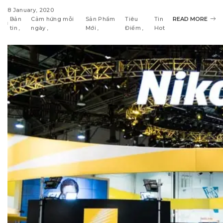
8 January, 2020
Bản
Cảm hứng mỗi
Sản Phẩm
Tiêu
Tin
READ MORE
tin
ngày
Mới
Điểm
Hot