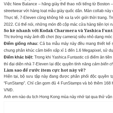
Việc New Balance – hãng giày thể thao nổi tiếng từ Boston – 
streetwear với hàng loạt mẫu giày quốc dân. Màn collab này c
Thực tế, 7-Eleven cũng không hề xa lạ với giới thời trang. 
2022. Có thể nói, những món đồ cộp mác cửa hàng tiện lợi n
So kè nhanh với Kodak Charmera và Yashica Funt
Thị trường máy ảnh đồ chơi (toy camera) siêu nhỏ dạng móc
Điểm giống nhau:
Cả ba mẫu máy này đều mang thiết kế si
chung phân khúc cảm biến xấp xỉ 1 đến 1.6 Megapixel, sử dụ
Điểm khác biệt:
Trong khi Yashica Funtastic có điểm ăn tiền
thì đại diện nhà 7-Eleven lại độc quyền tính năng
cảm biến ch
Làm sao để rước item cực hot này về?
Hiện tại, bộ sưu tập này đang được phân phối độc quyền 
“FunStamp”. Chỉ cần gom đủ 4 FunStamps và bỏ thêm 168 H
VNĐ.
Anh em nào du lịch Hong Kong mùa này nhớ tạt qua thử vận