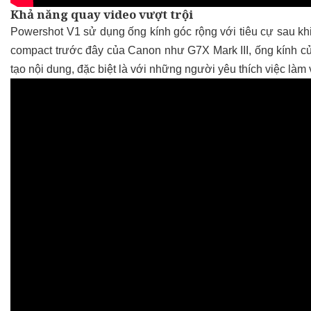
Khả năng quay video vượt trội
Powershot V1 sử dụng ống kính góc rộng với tiêu cự sau khi
compact trước đây của Canon như G7X Mark III, ống kính củ
tạo nội dung, đặc biệt là với những người yêu thích việc làm 