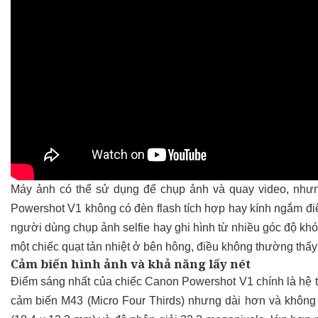
Máy ảnh có thể sử dụng để chụp ảnh và quay video, nhưn
Powershot V1 không có đèn flash tích hợp hay kính ngắm điệ
người dùng chụp ảnh selfie hay ghi hình từ nhiều góc độ k
một chiếc quạt tản nhiệt ở bên hông, điều không thường thấ
Cảm biến hình ảnh và khả năng lấy nét
Điểm sáng nhất của chiếc Canon Powershot V1 chính là hệ 
cảm biến M43 (Micro Four Thirds) nhưng dài hơn và khôn