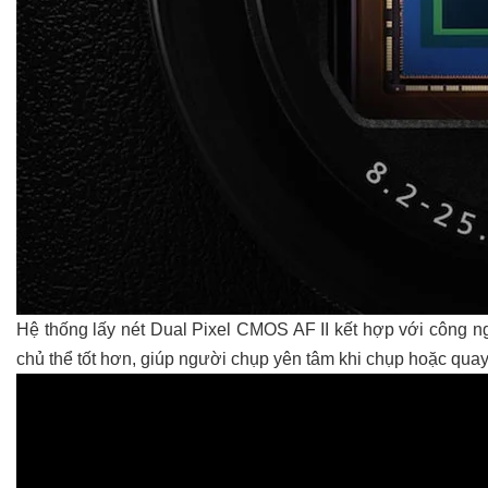
Hệ thống lấy nét Dual Pixel CMOS AF II kết hợp với công n
chủ thể tốt hơn, giúp người chụp yên tâm khi chụp hoặc quay