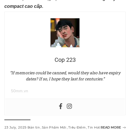
compact cao cấp.
Cop 223
“If memories could be canned, would they also have expiry
dates? If so, I hope they last for centuries.”
50mm.vn
23 July, 2025
Bản tin
Sản Phẩm Mới
Tiêu Điểm
Tin Hot
READ MORE