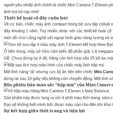
người yêu nhiếp ảnh chính là chiếc Mini Camera 7-Eleven p
ảnh hot hit này nhé!
Thiết kế hoài cổ đầy cuốn hút
Về cơ bản, chiếc máy ảnh compact trong bộ sưu tập collab 
đây khoảng 1 năm. Tuy nhiên, khác với các thiết kế hoài c
món đồ chơi công nghệ với ngoại hình giàu năng lượng và si
Ở bên trong, máy sở hữu cảm biến độ phân giải 1,6 megapixe
GB. Chưa dừng lại ở đó, hãng còn tích hợp sẵn 25 bộ lọc m
Một tính năng “dị” nhưng cực kỳ ăn tiền trên chiếc
Mini Came
dừng lại sau 10 giây nếu không còn chuyển động. Một tính n
Bốn phiên bản màu sắc “hộp mù” của Mini Camera
Sản phẩm này được tung ra với 4 phối màu thời trang: xám-cam
Bạn sẽ không biết mình bốc được màu nào cho đến khi khui h
Sự kết hợp giữa thời trang và tiện lợi