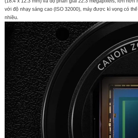
(18.4 x 12.3 mm) và độ phân giải 22.3 megapixels, lớn hơn
với độ nhạy sáng cao (ISO 32000), máy được kì vọng có thể 
nhiều.