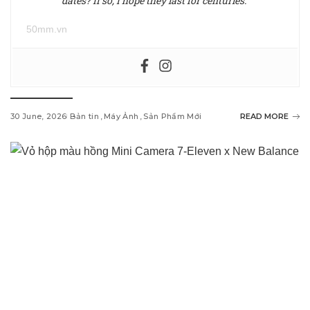
dates? If so, I hope they last for centuries.”
50mm.vn
30 June, 2026
Bản tin
Máy Ảnh
Sản Phẩm Mới
READ MORE