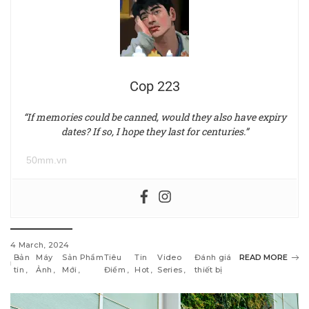
Cop 223
“If memories could be canned, would they also have expiry
dates? If so, I hope they last for centuries.”
50mm.vn
4 March, 2024
Bản
Máy
Sản Phẩm
Tiêu
Tin
Video
Đánh giá
READ MORE
tin
Ảnh
Mới
Điểm
Hot
Series
thiết bị