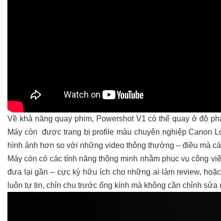
Về khả năng quay phim, Powershot V1 có thể quay ở độ phân
Máy còn được trang bị profile màu chuyên nghiệp Canon Log 3
hình ảnh hơn so với những video thông thường – điều mà các
Máy còn có các tính năng thông minh nhằm phục vụ công việc
đưa lại gần – cực kỳ hữu ích cho những ai làm review, hoặ
luôn tự tin, chỉn chu trước ống kính mà không cần chỉnh sửa