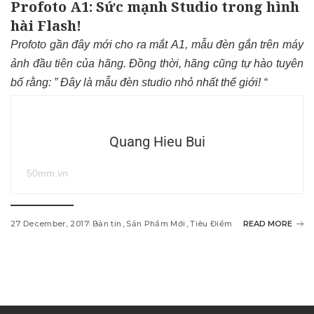
Profoto A1: Sức mạnh Studio trong hình
hài Flash!
Profoto gần đây mới cho ra mắt
A1
, mẫu đèn gắn trên máy
ảnh đầu tiên của hãng. Đồng thời, hãng cũng tự hào tuyên
bố rằng: ” Đây là mẫu đèn studio nhỏ nhất thế giới! “
Quang Hieu Bui
50mm.vn
27 December, 2017
Bản tin
Sản Phẩm Mới
Tiêu Điểm
READ MORE
w
i
n