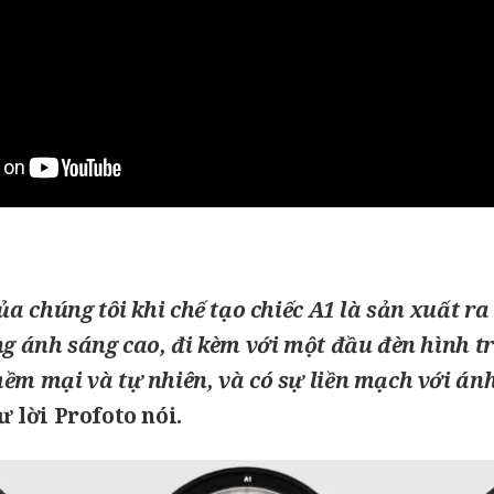
ủa chúng tôi khi chế tạo chiếc A1 là sản xuất r
g ánh sáng cao, đi kèm với một đầu đèn hình t
ềm mại và tự nhiên, và có sự liền mạch với án
ư lời
Profoto
nói.