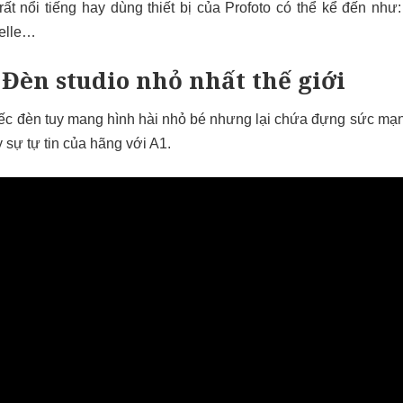
rất nổi tiếng hay dùng thiết bị của Profoto có thể kể đến như
lle
…
 Đèn studio nhỏ nhất thế giới
hiếc đèn tuy mang hình hài nhỏ bé nhưng lại chứa đựng sức mạ
y sự tự tin của hãng với A1.