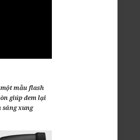
a một mẫu flash
ròn giúp đem lại
h sáng xung