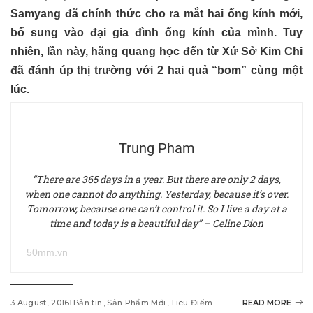
Samyang đã chính thức cho ra mắt hai ống kính mới,
bổ sung vào đại gia đình ống kính của mình. Tuy
nhiên, lần này, hãng quang học đến từ Xứ Sở Kim Chi
đã đánh úp thị trường với 2 hai quả “bom” cùng một
lúc.
Trung Pham
“There are 365 days in a year. But there are only 2 days,
when one cannot do anything. Yesterday, because it’s over.
Tomorrow, because one can’t control it. So I live a day at a
time and today is a beautiful day” – Celine Dion
50mm.vn
3 August, 2016
Bản tin
Sản Phẩm Mới
Tiêu Điểm
READ MORE