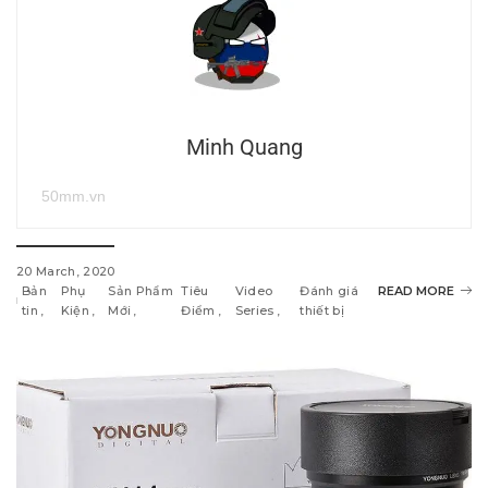
Minh Quang
50mm.vn
20 March, 2020
Bản
Phụ
Sản Phẩm
Tiêu
Video
Đánh giá
READ MORE
tin
Kiện
Mới
Điểm
Series
thiết bị