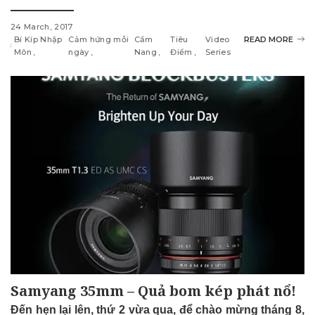
24 March, 2017
Bí Kíp Nhập
Cảm hứng mỗi
Cẩm
Tiêu
Video
READ MORE
Môn
ngày
Nang
Điểm
Series
Samyang 35mm – Quả bom kép phát nổ!
Đến hẹn lại lên, thứ 2 vừa qua, để chào mừng tháng 8,