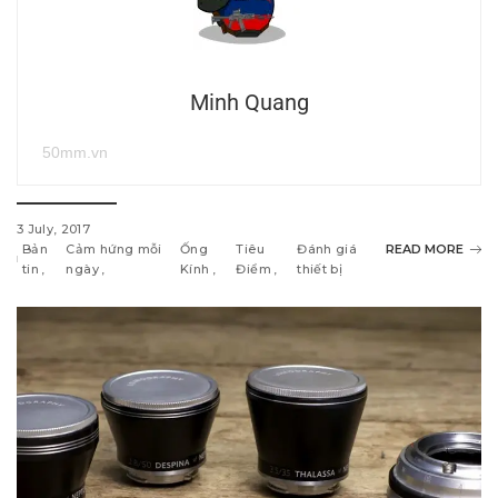
Minh Quang
50mm.vn
3 July, 2017
Bản
Cảm hứng mỗi
Ống
Tiêu
Đánh giá
READ MORE
tin
ngày
Kính
Điểm
thiết bị