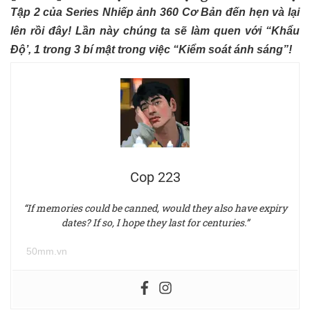
Tập 2 của Series Nhiếp ảnh 360 Cơ Bản đến hẹn và lại
lên rồi đây! Lần này chúng ta sẽ làm quen với “Khẩu
Độ’, 1 trong 3 bí mật trong việc “Kiểm soát ánh sáng”!
Cop 223
“If memories could be canned, would they also have expiry
dates? If so, I hope they last for centuries.”
50mm.vn