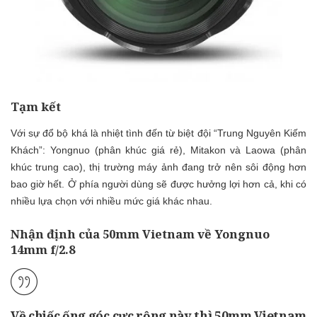
Tạm kết
Với sự đổ bộ khá là nhiệt tình đến từ biệt đội “Trung Nguyên Kiếm
Khách”: Yongnuo (phân khúc giá rẻ), Mitakon và Laowa (phân
khúc trung cao), thị trường máy ảnh đang trở nên sôi động hơn
bao giờ hết. Ở phía người dùng sẽ được hưởng lợi hơn cả, khi có
nhiều lựa chọn với nhiều mức giá khác nhau.
Nhận định của 50mm Vietnam về Yongnuo
14mm f/2.8
Về chiếc ống góc cực rộng này thì
50mm Vietnam