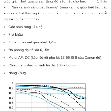
giúp giảm bớt quang sai, tăng độ sắc nét cho bức hình, 1 thấu
kính “tán xạ ánh sáng bất thường” (màu xanh), giúp triệt tiêu các
ánh sáng bất thường không tốt, nằm trong dải quang phổ mà mắt
người có thể nhìn thấy.
Góc nhìn rộng 114 độ
7 lá khẩu
Khoảng lấy nét gần nhất 0,2m
Độ phóng đại tối đa 0,15x
Motor AF: DC (kêu rột rột như kit 18-55 IS II của Canon đó)
Chiều dài x đường kính tối đa: 105 x 86mm
Nặng 780g