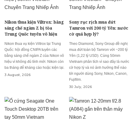
Nikon thua kiện Viltrox: bằng
Sony rục rịch mua đứt
sáng chế ngàm Z bị tòa
Tamron với 200 tỷ Yên: nước
Trung Quốc tuyên vô hiệu
cờ quá hợp lý?
Nikon thua vụ kiện Viltrox tại Trung
Theo Diamond, Sony Group đề nghị
Quốc: hội đồng CNIPA tuyên các
mua đứt toàn bộ Tamron với ~200 tỷ
bằng sáng chế ngàm Z của Nikon vô
Yên (1,22 tỷ USD). Cùng 50mm
hiệu vì không đủ tính mới. Nikon còn
Vietnam phân tích vì sao đây là nước
ba tháng để kháng cáo hoặc kiện lại.
cờ hợp lý và nó ảnh hưởng thế nào
tới người dùng Sony, Nikon, Canon,
3 August, 2026
Fujifilm.
30 July, 2026