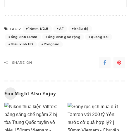
14mm f/2.8
AF
khẩu độ
TAGS:
ống kính 14mm
ống kính góc rộng
quang sai
thấu kính UD
Yongnuo
SHARE ON
You Might Also Enjoy