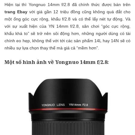
Hiện tại thì Yongnuo 14mm f/2.8 đã chính thức được bán trên
trang Ebay
với giá gần 12 triệu đồng cũng không quá đắt cho
một ống góc cực rộng, khẩu f/2.8 và có thể lấy nét tự động. Và
với sự xuất hiện của YN 14mm f/2.8, sân chơi “góc cực rộng,
khẩu khá to” sẽ trở nên sôi động hơn, những người dùng có tài
chính eo hẹp, không thể với tới các sản phẩm 14L hay 14N sẽ có
nhiều sự lựa chọn thay thế mà giá cả “mềm hơn”.
Một số hình ảnh về Yongnuo 14mm f/2.8: