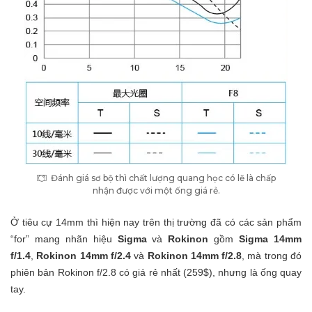
Đánh giá sơ bộ thì chất lượng quang học có lẽ là chấp
nhận được với một ống giá rẻ.
Ở tiêu cự 14mm thì hiện nay trên thị trường đã có các sản phẩm
“for” mang nhãn hiệu
Sigma
và
Rokinon
gồm
Sigma 14mm
f/1.4
,
Rokinon 14mm f/2.4
và
Rokinon 14mm f/2.8
, mà trong đó
phiên bản Rokinon f/2.8 có giá rẻ nhất (259$), nhưng là ống quay
tay.