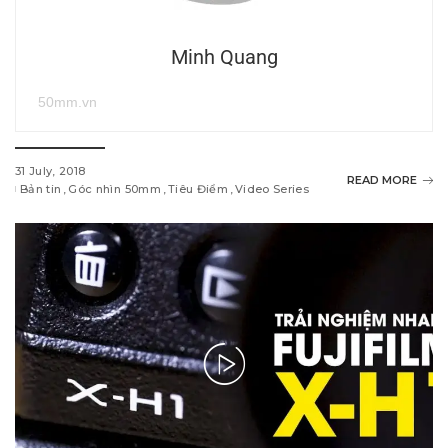
Minh Quang
50mm.vn
31 July, 2018
READ MORE
Bản tin
Góc nhìn 50mm
Tiêu Điểm
Video Series