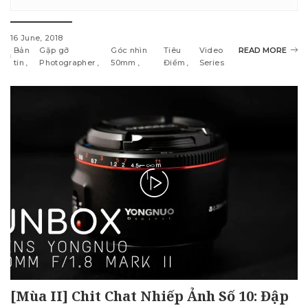
16 June, 2018
Bản
Gặp gỡ
Góc nhìn
Tiêu
Video
READ MORE
tin
Photographer
50mm
Điểm
Series
[Mùa II] Chit Chat Nhiếp Ảnh Số 10: Đập