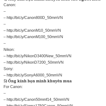
Canon:
–
–
http://bit.ly/Canon800D_50mmVN
–
–
http://bit.ly/CanonM10_50mmVN
–
http://bit.ly/CanonM100_50mmVN
–
Nikon:
–
http://bit.ly/NikonD3400New_50mmVN
–
http://bit.ly/NikonD7200_50mmVN
Sony:
–
http://bit.ly/SonyA6000_50mmVN
5) Ống kính bọn mình khuyên mua
For Canon:
–
–
http://bit.ly/Canon50mmf14_50mmVN
–
http://bit.ly/Sigma1750Canon_50mmVN