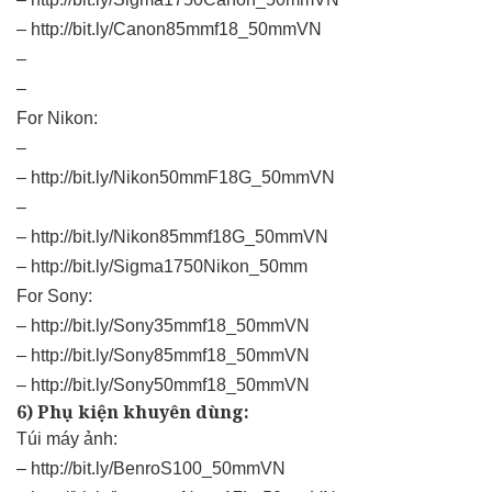
–
http://bit.ly/Canon85mmf18_50mmVN
–
–
For Nikon:
–
–
http://bit.ly/Nikon50mmF18G_50mmVN
–
–
http://bit.ly/Nikon85mmf18G_50mmVN
–
http://bit.ly/Sigma1750Nikon_50mm
For Sony:
–
http://bit.ly/Sony35mmf18_50mmVN
–
http://bit.ly/Sony85mmf18_50mmVN
–
http://bit.ly/Sony50mmf18_50mmVN
6) Phụ kiện khuyên dùng:
Túi máy ảnh:
–
http://bit.ly/BenroS100_50mmVN