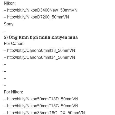
Nikon:
–
http://bit.ly/NikonD3400New_50mmVN
–
http://bit.ly/NikonD7200_50mmVN
Sony:
–
5) Ống kính bọn mình khuyên mua
For Canon:
–
http://bit.ly/Canon50mmf18_50mmVN
–
http://bit.ly/Canon50mmf14_50mmVN
–
–
–
–
For Nikon:
–
http://bit.ly/Nikon50mmF18D_50mmVN
–
http://bit.ly/Nikon50mmF18G_50mmVN
–
http://bit.ly/Nikon35mmf18G_DX_50mmVN