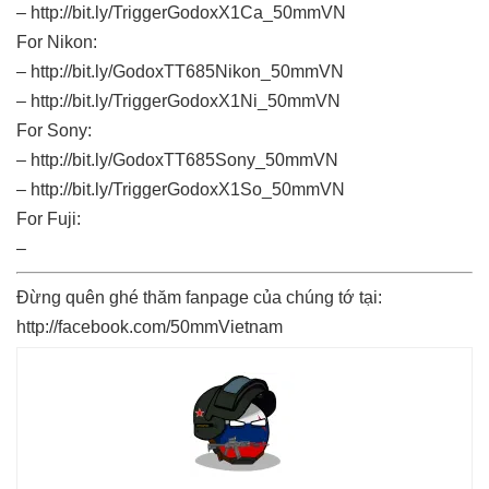
–
http://bit.ly/TriggerGodoxX1Ca_50mmVN
For Nikon:
–
http://bit.ly/GodoxTT685Nikon_50mmVN
–
http://bit.ly/TriggerGodoxX1Ni_50mmVN
For Sony:
–
http://bit.ly/GodoxTT685Sony_50mmVN
–
http://bit.ly/TriggerGodoxX1So_50mmVN
For Fuji:
–
Đừng quên ghé thăm fanpage của chúng tớ tại:
http://facebook.com/50mmVietnam