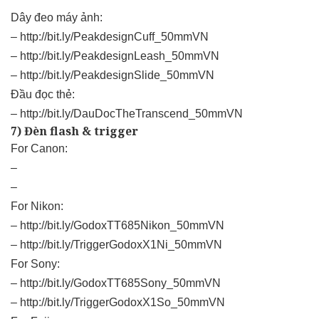
Dây đeo máy ảnh:
–
http://bit.ly/PeakdesignCuff_50mmVN
–
http://bit.ly/PeakdesignLeash_50mmVN
–
http://bit.ly/PeakdesignSlide_50mmVN
Đầu đọc thẻ:
–
http://bit.ly/DauDocTheTranscend_50mmVN
7) Đèn flash & trigger
For Canon:
–
–
For Nikon:
–
http://bit.ly/GodoxTT685Nikon_50mmVN
–
http://bit.ly/TriggerGodoxX1Ni_50mmVN
For Sony:
–
http://bit.ly/GodoxTT685Sony_50mmVN
–
http://bit.ly/TriggerGodoxX1So_50mmVN