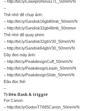
–
http://bit.ly/LoweproNova17L_50mmVN
–
Thẻ nhớ để chụp ảnh:
–
http://bit.ly/Sandisk16gb80mb_50mmVN
–
http://bit.ly/Sandisk32gb48mb_50mmvn
Thẻ nhớ để quay phim:
–
http://bit.ly/Sandisk32gbV30_50mmVN
–
http://bit.ly/Sandisk64gbV30_50mmVN
Dây đeo máy ảnh:
–
http://bit.ly/PeakdesignCuff_50mmVN
–
http://bit.ly/PeakdesignLeash_50mmVN
–
http://bit.ly/PeakdesignSlide_50mmVN
Đầu đọc thẻ:
–
7) Đèn flash & trigger
For Canon:
–
http://bit.ly/GodoxTT685Canon_50mmVN