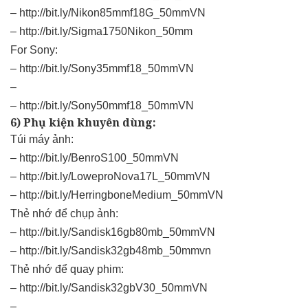
–
http://bit.ly/Nikon85mmf18G_50mmVN
–
http://bit.ly/Sigma1750Nikon_50mm
For Sony:
–
http://bit.ly/Sony35mmf18_50mmVN
–
–
http://bit.ly/Sony50mmf18_50mmVN
6) Phụ kiện khuyên dùng:
Túi máy ảnh:
–
http://bit.ly/BenroS100_50mmVN
–
http://bit.ly/LoweproNova17L_50mmVN
–
http://bit.ly/HerringboneMedium_50mmVN
Thẻ nhớ để chụp ảnh:
–
http://bit.ly/Sandisk16gb80mb_50mmVN
–
http://bit.ly/Sandisk32gb48mb_50mmvn
Thẻ nhớ để quay phim:
–
http://bit.ly/Sandisk32gbV30_50mmVN
–