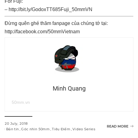
For Fuji:
–
http://bit.ly/GodoxTT685Fuji_50mmVN
Đừng quên ghé thăm fanpage của chúng tớ tại:
http://facebook.com/50mmVietnam
Minh Quang
50mm.vn
20 July, 2018
READ MORE
Bản tin
Góc nhìn 50mm
Tiêu Điểm
Video Series