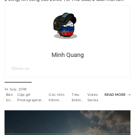
Minh Quang
50mm.vn
14 July, 2018
Bản
Gặp gỡ
Góc nhìn
Tiêu
Video
READ MORE
tin
Photographer
50mm
Điểm
Series