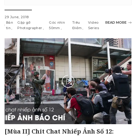
29 June, 2018
Bản
Gặp gỡ
Góc nhìn
Tiêu
Video
READ MORE
tin
Photographer
50mm
Điểm
Series
[Mùa II] Chit Chat Nhiếp Ảnh Số 12: