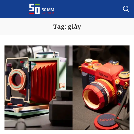
Tag:
giày