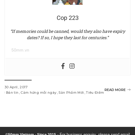
Cop 223
“If memories could be canned, would they also have expiry
dates? If so, I hope they last for centuries.”
50mm.vn
30 April, 2017
READ MORE
Bản tin
Cảm hứng mỗi ngày
Sản Phẩm Mới
Tiêu Điểm
w
i
n
d
- For business enquiry, please send email
©50mm Vietnam - Since 2015