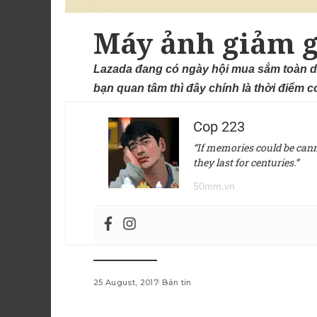
Máy ảnh giảm g
Lazada đang có ngày hội mua sắm toàn d
bạn quan tâm thì đây chính là thời điểm 
Cop 223
“If memories could be canne
they last for centuries.”
50mm.vn
25 August, 2017
Bản tin