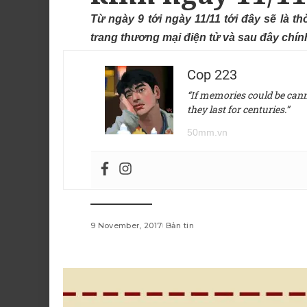
Từ ngày 9 tới ngày 11/11 tới đây sẽ là t
trang thương mại điện tử và sau đây chính 
Cop 223
“If memories could be canne
they last for centuries.”
50mm.vn
9 November, 2017
Bản tin