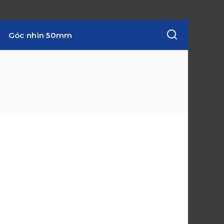
Góc nhìn 50mm
w
i
n
d
o
w