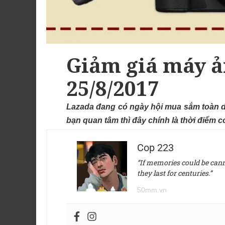
Giảm giá máy ản
25/8/2017
Lazada đang có ngày hội mua sắm toàn d
bạn quan tâm thì đây chính là thời điểm 
Cop 223
“If memories could be canne
they last for centuries.”
50mm.vn