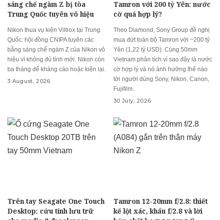
sáng chế ngàm Z bị tòa
Tamron với 200 tỷ Yên: nước
Trung Quốc tuyên vô hiệu
cờ quá hợp lý?
Nikon thua vụ kiện Viltrox tại Trung
Theo Diamond, Sony Group đề nghị
Quốc: hội đồng CNIPA tuyên các
mua đứt toàn bộ Tamron với ~200 tỷ
bằng sáng chế ngàm Z của Nikon vô
Yên (1,22 tỷ USD). Cùng 50mm
hiệu vì không đủ tính mới. Nikon còn
Vietnam phân tích vì sao đây là nước
ba tháng để kháng cáo hoặc kiện lại.
cờ hợp lý và nó ảnh hưởng thế nào
tới người dùng Sony, Nikon, Canon,
3 August, 2026
Fujifilm.
30 July, 2026
Trên tay Seagate One Touch
Tamron 12-20mm f/2.8: thiết
Desktop: cứu tinh lưu trữ
kế lột xác, khẩu f/2.8 và lời