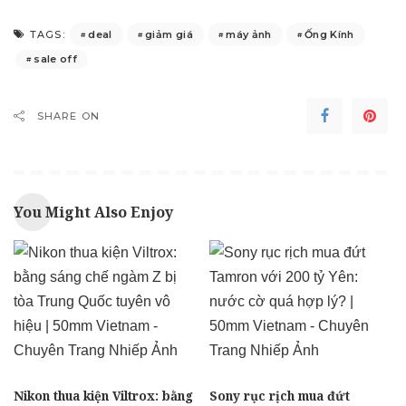
deal
giảm giá
máy ảnh
Ống Kính
TAGS:
sale off
SHARE ON
You Might Also Enjoy
Nikon thua kiện Viltrox: bằng
Sony rục rịch mua đứt