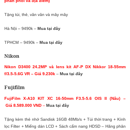
phân phối và địa điểm)
Tặng túi, thẻ, vân vân và mây mây
Hà Nội – 9490k –
Mua tại đây
TPHCM – 9490k –
Mua tại đây
Nikon
Nikon D3400 24.2MP và lens kit AF-P DX Nikkor 18-55mm
f/3.5-5.6G VR – Giá 9.230k
–
Mua tại đây
Fujifilm
FujiFilm X-A10 KIT XC 16-50mm F3.5-5.6 OIS II (Nâu) –
Giá 8.589.000 VND
–
Mua tại đây
Tặng kèm thẻ nhớ Sandisk 16GB 48Mb/s + Túi thời trang + Kính
lọc Filter + Miếng dán LCD + Sách cẩm nang HDSD – Hãng phân