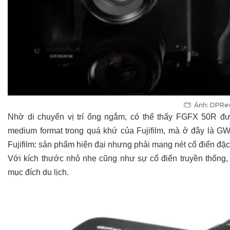
Ảnh: DPRe
Nhờ di chuyển vị trí ống ngắm, có thể thấy FGFX 50R đ
medium format trong quá khứ của Fujifilm, mà ở đây là GW
Fujifilm: sản phẩm hiện đại nhưng phải mang nét cổ điển đặc
Với kích thước nhỏ nhẹ cũng như sự cổ điển truyền thống,
mục đích du lịch.