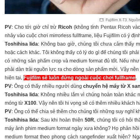
Fujifilm X-T3. Ngu
PV
: Cho tới giờ chỉ trừ
Ricoh
(không tính Pentax Ricoh và
nhảy vào cuộc chơi mirrorless fullframe, liệu Fujifilm có ý đ
Toshihisa Iida
: Không bao giờ, chúng tôi chưa cảm thấy m
hoặc cách khác. Tôi không thấy có lý do gì để chúng tôi phải
có những sản phẩm crop và medium format đủ tốt. Nếu như 
phải dàn trải nguồn lực ra cho dòng sản phẩm mới.
Vậy nên 
hiện tại,
Fujifilm sẽ luôn đứng ngoài cuộc chơi fullframe
.
PV
: Ông có thấy nhiều người dùng
chuyển hệ máy từ X sa
Toshihisa Iida
: Không nhiều lắm vì chúng hoàn toàn khác 
móng từ
X100
. Vậy nên tôi hi vọng sẽ có thêm nhiều khách
PV
: Ông có thể chia sẻ thêm cho chúng tôi những suy nghĩ k
Toshihisa Iida
: Sau khi hoàn thiện
50R
, chúng tôi có hỏi 
máy ảnh phim medium format ngày xưa không? Họ phản hồi 
medium format theo phong cách rangefinder xuất hiện? Nga