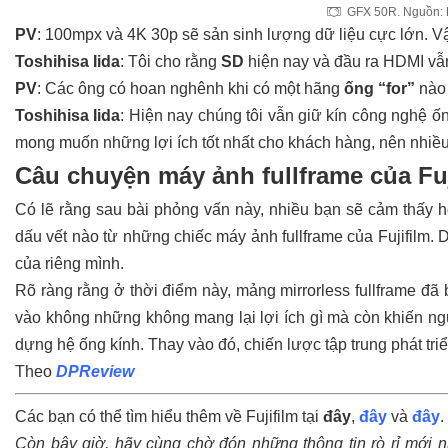
GFX 50R. Nguồn:
PV
: 100mpx và 4K 30p sẽ sản sinh lượng dữ liệu cực lớn. V
Toshihisa Iida
: Tôi cho rằng
SD
hiện nay và đầu ra HDMI vẫn
PV
: Các ông có hoan nghênh khi có một hãng
ống “for”
nào 
Toshihisa Iida
: Hiện nay chúng tôi vẫn giữ kín công nghệ ố
mong muốn những lợi ích tốt nhất cho khách hàng, nên nhiều 
Câu chuyện máy ảnh fullframe của Fuji
Có lẽ rằng sau bài phỏng vấn này, nhiều bạn sẽ cảm thấy hơ
dấu vết nào từ những chiếc máy ảnh fullframe của Fujifilm
của riêng mình.
Rõ ràng rằng ở thời điểm này, mảng mirrorless fullframe đã
vào không những không mang lại lợi ích gì mà còn khiến nguồn
dựng hệ ống kính. Thay vào đó, chiến lược tập trung phát tr
Theo
DPReview
Các bạn có thể tìm hiểu thêm về Fujifilm tại
đây
,
đây
và
đây
.
Còn bây giờ, hãy cùng chờ đón những thông tin rò rỉ mới n