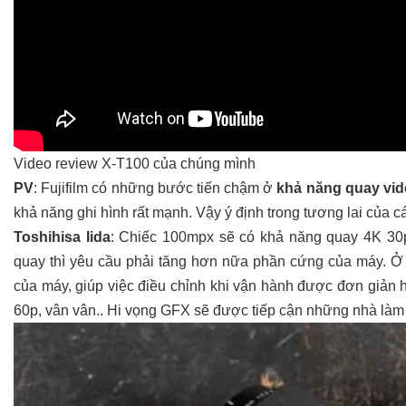
Video review X-T100 của chúng mình
PV
: Fujifilm có những bước tiến chậm ở
khả năng quay vi
khả năng ghi hình rất mạnh. Vậy ý định trong tương lai của cá
Toshihisa Iida
: Chiếc 100mpx sẽ có khả năng quay 4K 30p,
quay thì yêu cầu phải tăng hơn nữa phần cứng của máy. Ở c
của máy, giúp việc điều chỉnh khi vận hành được đơn giản
60p, vân vân.. Hi vọng GFX sẽ được tiếp cận những nhà làm 