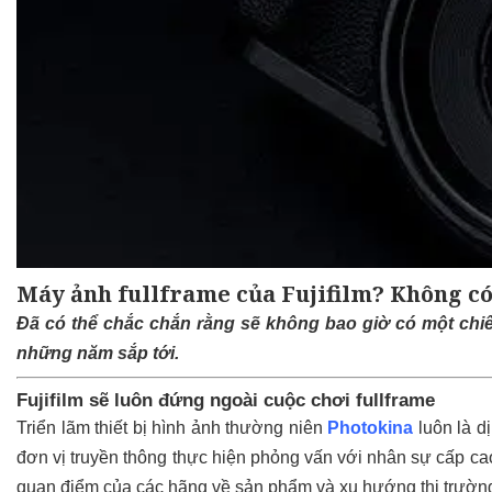
Máy ảnh fullframe của Fujifilm? Không có
Đã có thể chắc chắn rằng sẽ không bao giờ có một chiếc 
những năm sắp tới.
Fujifilm sẽ luôn đứng ngoài cuộc chơi fullframe
Triển lãm thiết bị hình ảnh thường niên
Photokina
luôn là d
đơn vị truyền thông thực hiện phỏng vấn với nhân sự cấp ca
quan điểm của các hãng về sản phẩm và xu hướng thị trườn