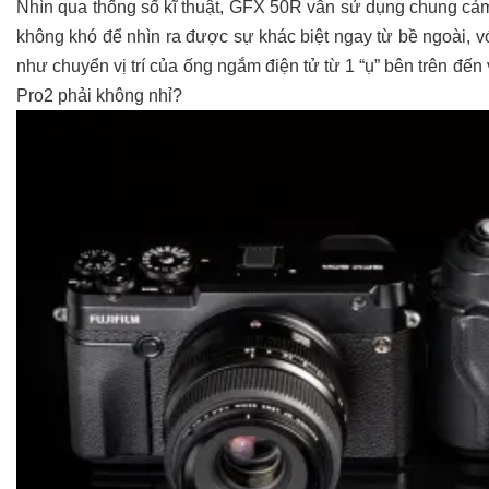
Nhìn qua thống số kĩ thuật, GFX 50R vẫn sử dụng chung cảm
không khó để nhìn ra được sự khác biệt ngay từ bề ngoài, 
như chuyển vị trí của ống ngắm điện tử từ 1 “ụ” bên trên đến vị 
Pro2 phải không nhỉ?