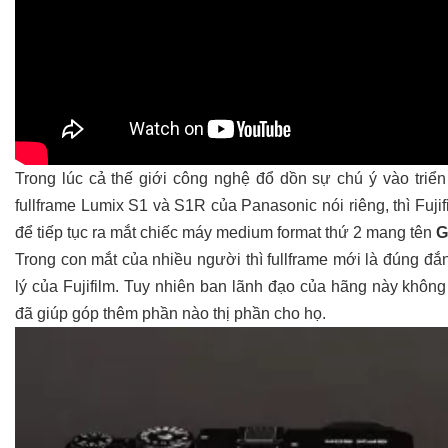
Trong lúc cả thế giới công nghệ đổ dồn sự chú ý vào triể
fullframe Lumix S1 và S1R
của Panasonic nói riêng, thì Fuji
để tiếp tục ra mắt chiếc máy medium format thứ 2 mang tên
G
Trong con mắt của nhiều người thì fullframe mới là đúng đắ
lý của Fujifilm. Tuy nhiên ban lãnh đạo của hãng này khôn
đã giúp góp thêm phần nào thị phần cho họ.