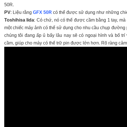
50R.
PV
: Liệu rằng
GFX 50R
có thể được sử dụng như những chiế
Toshihisa Iida
: Có chứ, nó có thể được cầm bằng 1 tay, mà 
một chiếc máy ảnh có thể sử dụng cho nhu cầu chụp đường ph
chúng tôi đang ấp ủ bấy lâu nay sẽ có ngoại hình và bố tr
cầm, giúp cho máy có thể trữ pin được lớn hơn. Rõ ràng cả