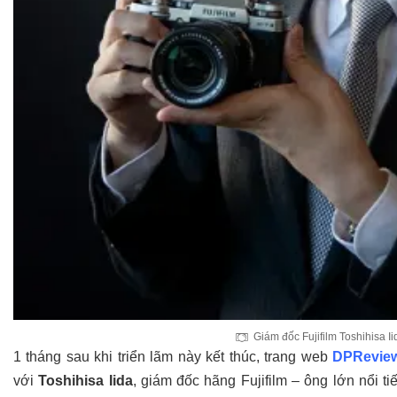
Giám đốc Fujifilm Toshihisa 
1 tháng sau khi triển lãm này kết thúc, trang web
DPRevie
với
Toshihisa Iida
, giám đốc hãng Fujifilm – ông lớn nổi 