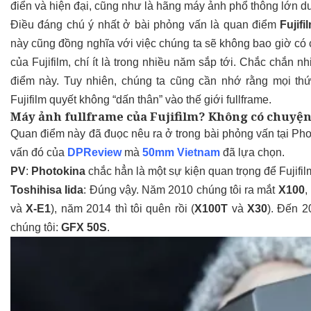
điển và hiện đại, cũng như là hãng máy ảnh phổ thông lớn d
Điều đáng chú ý nhất ở bài phỏng vấn là quan điểm
Fujifi
này cũng đồng nghĩa với việc chúng ta sẽ không bao giờ có
của Fujifilm, chí ít là trong nhiều năm sắp tới. Chắc chắn n
điểm này. Tuy nhiên, chúng ta cũng cần nhớ rằng mọi th
Fujifilm quyết không “dấn thân” vào thế giới fullframe.
Máy ảnh fullframe của Fujifilm? Không có chuyện
Quan điểm này đã đuọc nêu ra ở trong bài phỏng vấn tại Phot
vấn đó của
DPReview
mà
50mm Vietnam
đã lựa chọn.
PV
:
Photokina
chắc hẳn là một sự kiện quan trọng để Fujifi
Toshihisa Iida
: Đúng vậy. Năm 2010 chúng tôi ra mắt
X100
,
và
X-E1
), năm 2014 thì tôi quên rồi (
X100T
và
X30
). Đến 2
chúng tôi:
GFX 50S
.