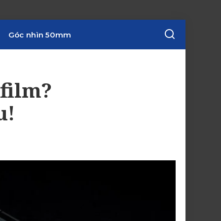
Góc nhìn 50mm
film?
u!