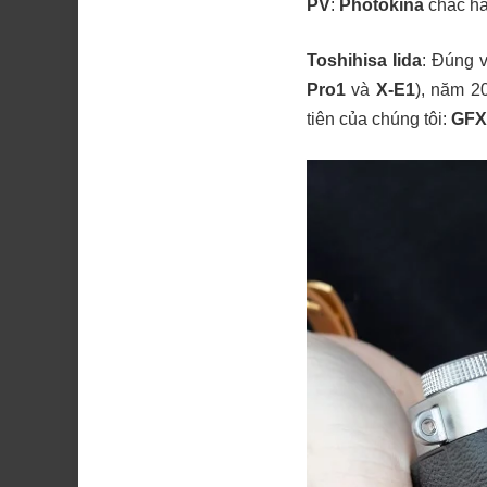
PV
:
Photokina
chắc hẳ
Toshihisa Iida
: Đúng 
Pro1
và
X-E1
), năm 20
tiên của chúng tôi:
GFX