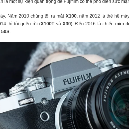
n là một sự kiện quan trọng để Fujifilm có thể phô diễn sức mạ
vậy. Năm 2010 chúng tôi ra mắt
X100
, năm 2012 là thế hệ máy 
14 thì tôi quên rồi (
X100T
và
X30
). Đến 2016 là chiếc mirro
 50S
.