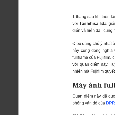
1 tháng sau khi triển l
với
Toshihisa Iida
, gi
điển và hiện đại, cũng
Điều đáng chú ý nhất 
này cũng đồng nghĩa 
fullframe của Fujifilm, 
với quan điểm này. Tu
nhiên mà Fujifilm quyết
Máy ảnh ful
Quan điểm này đã đuọc 
phỏng vấn đó của
DPR