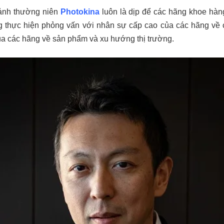
h ảnh thường niên
Photokina
luôn là dịp để các hãng khoe hàn
ng thực hiện phỏng vấn với nhân sự cấp cao của các hãng về c
a các hãng về sản phẩm và xu hướng thị trường.