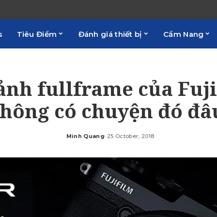
s
Tiêu Điểm
Đánh giá thiết bị
Cẩm Nang
ảnh fullframe của Fuji
hông có chuyện đó đâ
Minh Quang
25 October, 2018
Posted
by