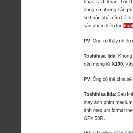
hoặc cách khác. Tôi kh
đang có những sản phẩ
sẽ buộc phải dàn trải 
sản phẩm hiện tại,
Fuji
PV
: Ông có thấy nhiề
Toshihisa Iida
: Không
nền móng từ
X100
. Vậ
PV
: Ông có thể chia s
Toshihisa Iida
: Sau kh
máy ảnh phim medium f
ảnh medium format theo
GFX 50R.