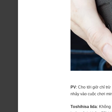
PV
: Cho tới giờ chỉ trừ
nhảy vào cuộc chơi mirr
Toshihisa Iida
: Không 