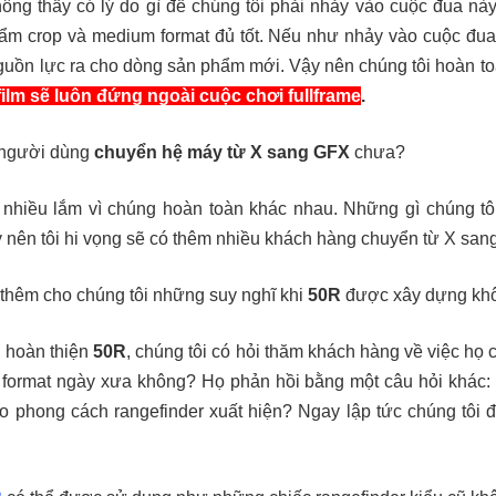
ông thấy có lý do gì để chúng tôi phải nhảy vào cuộc đua này 
m crop và medium format đủ tốt. Nếu như nhảy vào cuộc đua 
nguồn lực ra cho dòng sản phẩm mới.
Vậy nên chúng tôi hoàn to
film sẽ luôn đứng ngoài cuộc chơi fullframe
.
u người dùng
chuyển hệ máy từ X sang GFX
chưa?
 nhiều lắm vì chúng hoàn toàn khác nhau. Những gì chúng t
y nên tôi hi vọng sẽ có thêm nhiều khách hàng chuyển từ X san
ẻ thêm cho chúng tôi những suy nghĩ khi
50R
được xây dựng kh
i hoàn thiện
50R
, chúng tôi có hỏi thăm khách hàng về việc họ
ormat ngày xưa không? Họ phản hồi bằng một câu hỏi khác:
 phong cách rangefinder xuất hiện? Ngay lập tức chúng tôi đ