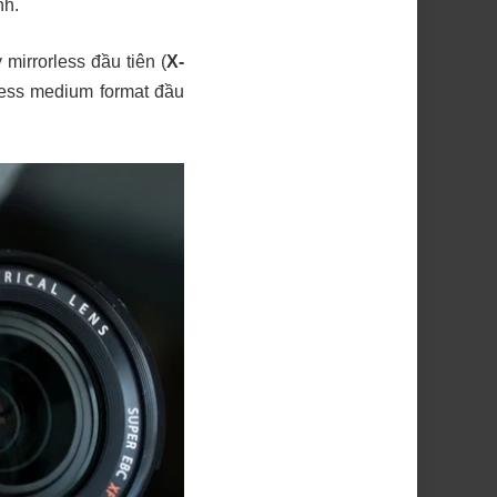
nh.
mirrorless đầu tiên (
X-
rless medium format đầu