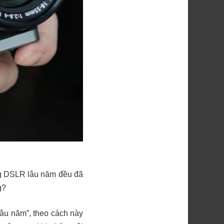
ãng DSLR lâu năm đều đã
g?
lâu năm”, theo cách này