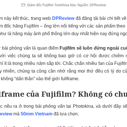
Giám đốc Fujifilm Toshihisa Iida. Nguồn: DPReview
ãm này kết thúc, trang web
DPReview
đã đăng tải bài chi tiết 
ám đốc hãng Fujifilm – ông lớn nổi tiếng với các sản phẩm theo
 như là hãng máy ảnh phổ thông lớn duy nhất hiện nay đứng ngo
ở bài phỏng vấn là quan điểm
Fujifilm sẽ luôn đứng ngoài cuộ
với việc chúng ta sẽ không bao giờ có cơ hội được chiêm
chí ít là trong nhiều năm sắp tới. Chắc chắn nhiều fan của Fujif
y nhiên, chúng ta cũng cần nhớ rằng mọi thứ đều có lý do c
 không “dấn thân” vào thế giới fullframe.
lframe của Fujifilm? Không có ch
nêu ra ở trong bài phỏng vấn tại Photokina, và dưới đây sẽ 
eview
mà
50mm Vietnam
đã lựa chọn.