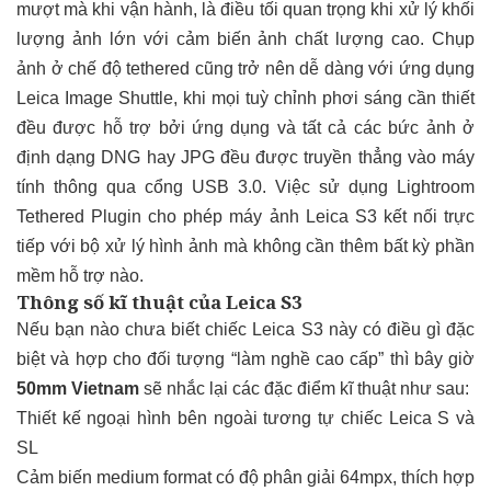
mượt mà khi vận hành, là điều tối quan trọng khi xử lý khối
lượng ảnh lớn với cảm biến ảnh chất lượng cao. Chụp
ảnh ở chế độ tethered cũng trở nên dễ dàng với ứng dụng
Leica Image Shuttle, khi mọi tuỳ chỉnh phơi sáng cần thiết
đều được hỗ trợ bởi ứng dụng và tất cả các bức ảnh ở
định dạng DNG hay JPG đều được truyền thẳng vào máy
tính thông qua cổng USB 3.0. Việc sử dụng Lightroom
Tethered Plugin cho phép máy ảnh Leica S3 kết nối trực
tiếp với bộ xử lý hình ảnh mà không cần thêm bất kỳ phần
mềm hỗ trợ nào.
Thông số kĩ thuật của Leica S3
Nếu bạn nào chưa biết chiếc Leica S3 này có điều gì đặc
biệt và hợp cho đối tượng “làm nghề cao cấp” thì bây giờ
50mm Vietnam
sẽ nhắc lại các đặc điểm kĩ thuật như sau:
Thiết kế ngoại hình bên ngoài tương tự chiếc Leica S và
SL
Cảm biến medium format có độ phân giải 64mpx, thích hợp