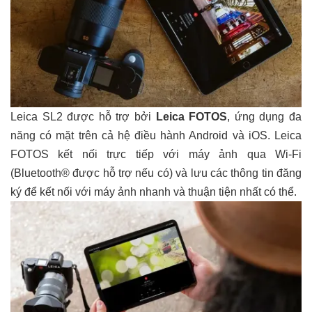
Leica SL2 được hỗ trợ bởi
Leica FOTOS
, ứng dụng đa
năng có mặt trên cả hệ điều hành Android và iOS. Leica
FOTOS kết nối trực tiếp với máy ảnh qua Wi-Fi
(Bluetooth® được hỗ trợ nếu có) và lưu các thông tin đăng
ký để kết nối với máy ảnh nhanh và thuận tiện nhất có thể.