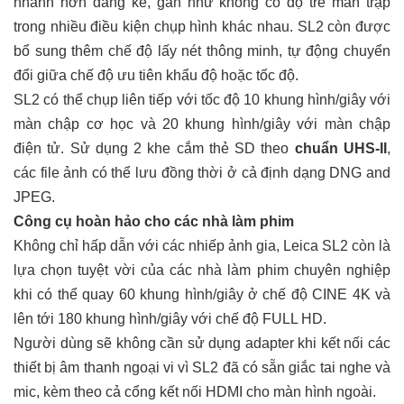
nhanh hơn đáng kể, gần như không có độ trễ màn trập
trong nhiều điều kiện chụp hình khác nhau. SL2 còn được
bổ sung thêm chế độ lấy nét thông minh, tự động chuyển
đổi giữa chế độ ưu tiên khẩu độ hoặc tốc độ.
SL2 có thể chụp liên tiếp với tốc độ 10 khung hình/giây với
màn chập cơ học và 20 khung hình/giây với màn chập
điện tử. Sử dụng 2 khe cắm thẻ SD theo
chuẩn UHS-II
,
các file ảnh có thể lưu đồng thời ở cả định dạng DNG and
JPEG.
Công cụ hoàn hảo cho các nhà làm phim
Không chỉ hấp dẫn với các nhiếp ảnh gia, Leica SL2 còn là
lựa chọn tuyệt vời của các nhà làm phim chuyên nghiệp
khi có thể quay 60 khung hình/giây ở chế độ CINE 4K và
lên tới 180 khung hình/giây với chế độ FULL HD.
Người dùng sẽ không cần sử dụng adapter khi kết nối các
thiết bị âm thanh ngoại vi vì SL2 đã có sẵn giắc tai nghe và
mic, kèm theo cả cổng kết nối HDMI cho màn hình ngoài.