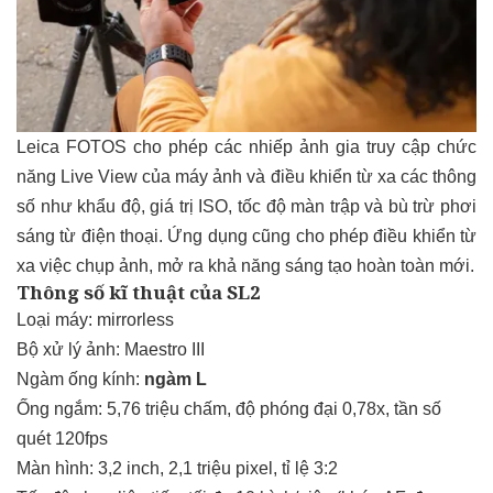
Leica FOTOS cho phép các nhiếp ảnh gia truy cập chức
năng Live View của máy ảnh và điều khiển từ xa các thông
số như khẩu độ, giá trị ISO, tốc độ màn trập và bù trừ phơi
sáng từ điện thoại. Ứng dụng cũng cho phép điều khiển từ
xa việc chụp ảnh, mở ra khả năng sáng tạo hoàn toàn mới.
Thông số kĩ thuật của SL2
Loại máy: mirrorless
Bộ xử lý ảnh: Maestro III
Ngàm ống kính:
ngàm L
Ống ngắm: 5,76 triệu chấm, độ phóng đại 0,78x, tần số
quét 120fps
Màn hình: 3,2 inch, 2,1 triệu pixel, tỉ lệ 3:2