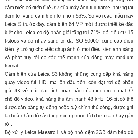
cảm biến cổ điển tỉ lệ 3:2 của máy ảnh full-frame, nhưng lại
đem tới vùng cảm biến lớn hơn 56%. So với các mẫu máy
Leica S trước đây, cảm biến 64 MP mới được thiết kế đặc
biệt cho Leica có độ phân giải tăng tới 71%, dải tiêu cự 15
f-stops và độ nhạy sáng tối đa ISO 50000, cung cấp điều
kiện lý tưởng cho việc chụp ảnh ở mọi điều kiện ánh sáng
và phát huy tối đa các thế mạnh của dòng máy medium
format.
Cảm biến của Leica S3 không những cung cấp khả năng
quay video full-HD, mà lần đầu tiên, còn đạt tới độ phân
giải 4K với các đặc tính hoàn hảo của medium format. Ở
chế độ video, khả năng thu âm thanh 48 kHz, 16-bit có thể
được cân bằng tự động hoặc tuỳ chỉnh thủ công, được ghi
lại hoàn hảo dù sử dụng microphone tích hợp sẵn hay gắn
rời.
Bộ xử lý Leica Maestro II và bộ nhớ đệm 2GB đảm bảo độ