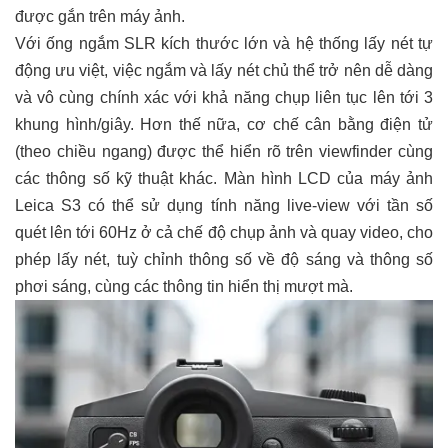
được gắn trên máy ảnh.
Với ống ngắm SLR kích thước lớn và hệ thống lấy nét tự
động ưu việt, việc ngắm và lấy nét chủ thể trở nên dễ dàng
và vô cùng chính xác với khả năng chụp liên tục lên tới 3
khung hình/giây. Hơn thế nữa, cơ chế cân bằng điện tử
(theo chiều ngang) được thể hiển rõ trên viewfinder cùng
các thông số kỹ thuật khác. Màn hình LCD của máy ảnh
Leica S3 có thể sử dụng tính năng live-view với tần số
quét lên tới 60Hz ở cả chế độ chụp ảnh và quay video, cho
phép lấy nét, tuỳ chỉnh thông số về độ sáng và thông số
phơi sáng, cùng các thông tin hiển thị mượt mà.