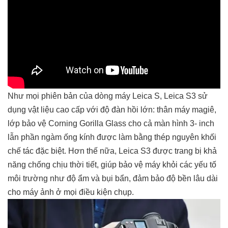
Như mọi phiên bản của dòng máy Leica S, Leica S3 sử
dụng vật liệu cao cấp với độ đàn hồi lớn: thân máy magiê,
lớp bảo vệ Corning Gorilla Glass cho cả màn hình 3- inch
lẫn phần ngàm ống kính được làm bằng thép nguyên khối
chế tác đặc biệt. Hơn thế nữa, Leica S3 được trang bị khả
năng chống chịu thời tiết, giúp bảo vệ máy khỏi các yếu tố
môi trường như độ ẩm và bụi bẩn, đảm bảo độ bền lâu dài
cho máy ảnh ở mọi điều kiện chụp.