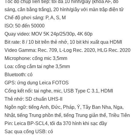
Tốc độ chụp liên tiếp: tối đa 10 hình/giây (khóa AF, đo
sáng, cân bằng trắng), 20 hình/giây với màn trập điện tử
Chế độ phơi sáng: P, A, S, M
ISO: 50 đến 50000
Quay video: MOV 5K 24p/25/30p, 4K 60p
Bit rate: 8 / 10 bit trên thẻ nhớ, 10 bit khi xuất qua HDMI
Video Gamma: Rec. 709, L-Log Rec. 2020, HLG Rec. 2020
Microphone: cổng mic 3,5mm
Loa: cổng cắm tai nghe 3,5mm
Bluetooth: có
GPS: ứng dụng Leica FOTOS
Cổng kết nối: tai nghe, mic, USB Type C 3.1, HDMI
Thẻ nhớ: SD chuẩn UHS-II
Ngôn ngữ: tiếng Anh, Đức, Pháp, Ý, Tây Ban Nha, Nga,
Nhật, tiếng Trung phồn thể, tiếng Trung giản thể, Triều Tiên
Pin: Leica BP-SCL4, tối đa 370 hình khi sạc đầy
Sạc qua cổng USB: có