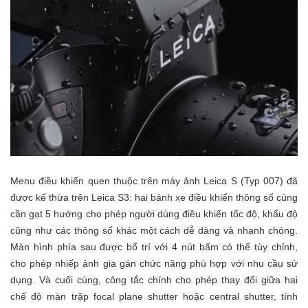
Menu điều khiển quen thuộc trên máy ảnh Leica S (Typ 007) đã
được kế thừa trên Leica S3: hai bánh xe điều khiển thông số cùng
cần gạt 5 hướng cho phép người dùng điều khiển tốc độ, khẩu độ
cũng như các thông số khác một cách dễ dàng và nhanh chóng.
Màn hình phía sau được bố trí với 4 nút bấm có thể tùy chỉnh,
cho phép nhiếp ảnh gia gán chức năng phù hợp với nhu cầu sử
dụng. Và cuối cùng, công tắc chính cho phép thay đổi giữa hai
chế độ màn trập focal plane shutter hoặc central shutter, tính