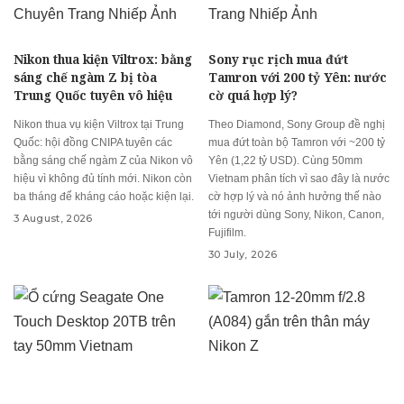
Nikon thua kiện Viltrox: bằng
Sony rục rịch mua đứt
sáng chế ngàm Z bị tòa
Tamron với 200 tỷ Yên: nước
Trung Quốc tuyên vô hiệu
cờ quá hợp lý?
Nikon thua vụ kiện Viltrox tại Trung
Theo Diamond, Sony Group đề nghị
Quốc: hội đồng CNIPA tuyên các
mua đứt toàn bộ Tamron với ~200 tỷ
bằng sáng chế ngàm Z của Nikon vô
Yên (1,22 tỷ USD). Cùng 50mm
hiệu vì không đủ tính mới. Nikon còn
Vietnam phân tích vì sao đây là nước
ba tháng để kháng cáo hoặc kiện lại.
cờ hợp lý và nó ảnh hưởng thế nào
tới người dùng Sony, Nikon, Canon,
3 August, 2026
Fujifilm.
30 July, 2026