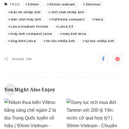
50mm
50mm vietnam
50mmvn
TAGS:
bản tin nhiếp ảnh
chit chat nhiếp ảnh
dân chơi máy ảnh
fullframe compact
leica
Leica medium format
Leica S3
máy ảnh compact Leica
máy ảnh leica
ống kính Leica
tin tức nhiếp ảnh
tự học nhiếp ảnh
SHARE ON
You Might Also Enjoy