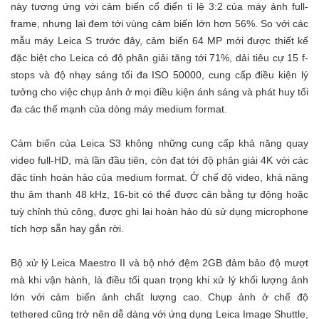
này tương ứng với cảm biến cổ điển tỉ lệ 3:2 của máy ảnh full-
frame, nhưng lại đem tới vùng cảm biến lớn hơn 56%. So với các
mẫu máy Leica S trước đây, cảm biến 64 MP mới được thiết kế
đặc biệt cho Leica có độ phân giải tăng tới 71%, dải tiêu cự 15 f-
stops và độ nhạy sáng tối đa ISO 50000, cung cấp điều kiện lý
tưởng cho việc chụp ảnh ở mọi điều kiện ánh sáng và phát huy tối
đa các thế mạnh của dòng máy medium format.
Cảm biến của Leica S3 không những cung cấp khả năng quay
video full-HD, mà lần đầu tiên, còn đạt tới độ phân giải 4K với các
đặc tính hoàn hảo của medium format. Ở chế độ video, khả năng
thu âm thanh 48 kHz, 16-bit có thể được cân bằng tự động hoặc
tuỳ chỉnh thủ công, được ghi lại hoàn hảo dù sử dụng microphone
tích hợp sẵn hay gắn rời.
Bộ xử lý Leica Maestro II và bộ nhớ đệm 2GB đảm bảo độ mượt
mà khi vận hành, là điều tối quan trọng khi xử lý khối lượng ảnh
lớn với cảm biến ảnh chất lượng cao. Chụp ảnh ở chế độ
tethered cũng trở nên dễ dàng với ứng dụng Leica Image Shuttle,