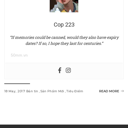
Cop 223
“If memories could be canned, would they also have expiry
dates? If so, I hope they last for centuries.”
50mm.vn
18 May, 2017
Bản tin
Sản Phẩm Mới
Tiêu Điểm
READ MORE
w
i
n