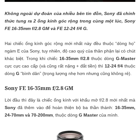
Không ngoài dự đoán của nhiều bên tin đồn, Sony đã chính
thức tung ra 2 ống kính góc rộng trong cùng một lúc, Sony
FE 16-35mm f/2.8 GM và FE 12-24 f/4 G.
Hai chiếc ống kính góc rộng mới nhất này đều thuộc “dòng họ”
ngàm E của Sony, tuy nhiên, độ cao quý của thân phận lại có chút
khác biệt. Trong khi chiếc
16-35mm f/2.8
thuộc dòng
G-Master
cực cực cao cấp (và cũng rất nặng + đắt tiền) thì
12-24 f/4
thuộc
dòng
G
“bình dân” (trọng lượng nhẹ hơn nhưng cũng không rẻ).
Sony FE 16-35mm f/2.8 GM
Lời đầu thì đây là chiếc ống kính với khẩu mở f/2.8 mới nhất mà
Sony
đã thêm vào để hoàn thiện bộ ba thần thánh:
16-35mm,
24-70mm và 70-200mm
, thuộc dòng
G Master
của mình.