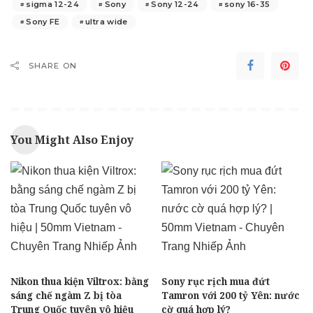
sigma 12-24
Sony
Sony 12-24
sony 16-35
Sony FE
ultra wide
SHARE ON
You Might Also Enjoy
Nikon thua kiện Viltrox: bằng
Sony rục rịch mua đứt
sáng chế ngàm Z bị tòa
Tamron với 200 tỷ Yên: nước
Trung Quốc tuyên vô hiệu
cờ quá hợp lý?