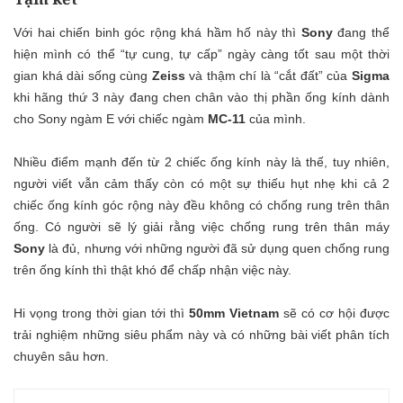
Với hai chiến binh góc rộng khá hầm hố này thì
Sony
đang thể
hiện mình có thể “tự cung, tự cấp” ngày càng tốt sau một thời
gian khá dài sống cùng
Zeiss
và thậm chí là “cắt đất” của
Sigma
khi hãng thứ 3 này đang chen chân vào thị phần ống kính dành
cho Sony ngàm E với chiếc ngàm
MC-11
của mình.
Nhiều điểm mạnh đến từ 2 chiếc ống kính này là thế, tuy nhiên,
người viết vẫn cảm thấy còn có một sự thiếu hụt nhẹ khi cả 2
chiếc ống kính góc rộng này đều không có chống rung trên thân
ống. Có người sẽ lý giải rằng việc chống rung trên thân máy
Sony
là đủ, nhưng với những người đã sử dụng quen chống rung
trên ống kính thì thật khó để chấp nhận việc này.
Hi vọng trong thời gian tới thì
50mm Vietnam
sẽ có cơ hội được
trải nghiệm những siêu phẩm này và có những bài viết phân tích
chuyên sâu hơn.