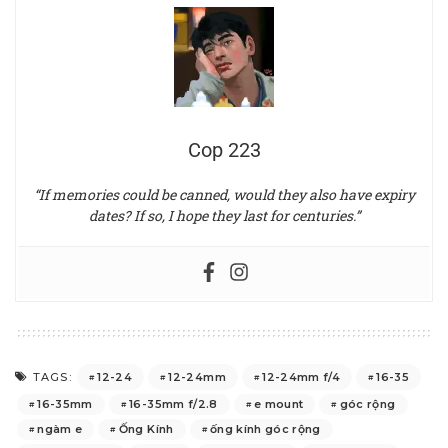
Cop 223
“If memories could be canned, would they also have expiry
dates? If so, I hope they last for centuries.”
12-24
12-24mm
12-24mm f/4
16-35
TAGS:
16-35mm
16-35mm f/2.8
e mount
góc rộng
ngàm e
Ống Kính
ống kính góc rộng