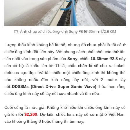
Ảnh chụp từ chiếc ống kính Sony FE 16-35mm f/2.8 GM
Lượng thấu kính khủng bố là thế, nhưng đó chưa phải là tất cả ở
chiếc ống kính đắt tiền này. Với phong cách phải nhét các thứ tân
tiến nhất vào trong sản phẩm của
Sony
, chiếc
16-35mm f/2.8
này
còn có bộ lá khẩu lên tới 11 lá, chắc chắn là sẽ cho ra bokeh
defocus cực đẹp. Và tất nhiên một chiếc ống kính thì không thể
nào không nhắc đến khả năng lấy nét, với 2 motor lấy
nét
DDSSMs (Direct Drive Super Sonic Wave)
, hứa hẹn rằng
chiếc ống kính này sẽ lấy nét cực nhanh và êm nữa.
Cuối cùng là mức giá. Không khó hiểu khi chiếc ống kính này có
giá lên tới
$2,200
. Dự kiến chiếc lens này sẽ có mặt ở Việt Nam
vào khoảng tháng 8 hoặc tháng 9 năm nay.