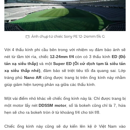
Ảnh chụp từ chiếc Sony FE 12-24mm f/4 G
Với 4 thấu kính phi cầu bên trong với nhiệm vụ đảm bảo ảnh sẽ
nét từ tầm tới rìa, chiếc
12-24mm f/4
còn có 3 thấu kính
ED (Độ
tán xạ siêu thấp)
và một
Super ED (Ôi cứ dịch tạm là siêu tán
xạ siêu thấp nhé)
, đảm bảo sẽ triệt tiêu tối đa quang sai. Lớp
tráng phủ
Nano AR
cũng được trang bị trên ống kính này nhằm
giúp giảm hiện tượng phản xạ giữa các thấu kính.
Một vài điểm nhỏ khác về chiếc ống kính này là: Chỉ được trang bị
một motor lấy nét
DDSSM motor
, số lá bokeh cũng chỉ là 7, hứa
hẹn sẽ cho ra bokeh tròn ở từ khoảng f/4 cho tới f/8.
Chiếc ống kính này cũng sẽ dự kiến lên kệ ở Việt Nam vào