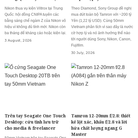
Nikon thua vụ kiện Viltrox tại Trung
Theo Diamond, Sony Group đề nghị
Quốc: hội đồng CNIPA tuyên các
mua đứt toàn bộ Tamron với ~200 tỷ
bằng sáng chế ngàm Z của Nikon vô
Yên (1,22 tỷ USD). Cùng 50mm
hiệu vì không đủ tính mới. Nikon còn
Vietnam phân tích vì sao đây là nước
ba tháng để kháng cáo hoặc kiện lại.
cờ hợp lý và nó ảnh hưởng thế nào
tới người dùng Sony, Nikon, Canon,
3 August, 2026
Fujifilm.
30 July, 2026
Trên tay Seagate One Touch
Tamron 12-20mm f/2.8: thiết
Desktop: cứu tinh lưu trữ
kế lột xác, khẩu f/2.8 và lời
cho media & freelancer
hứa chất lượng ngang G
Master