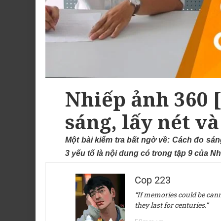
Nhiếp ảnh 360 
sáng, lấy nét v
Một bài kiểm tra bất ngờ về: Cách đo sán
3 yếu tố là nội dung có trong tập 9 của 
Cop 223
“If memories could be canne
they last for centuries.”