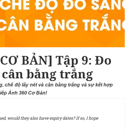
[CƠ BẢN] Tập 9: Đo
à cân bằng trắng
g, chế độ lấy nét và cân bằng trắng và sự kết hợp
Nhiếp Ảnh 360 Cơ Bản!
d, would they also have expiry dates? If so, I hope