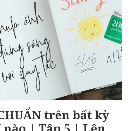
CHUẨN trên bất kỳ
ào | Tập 5 | Lên