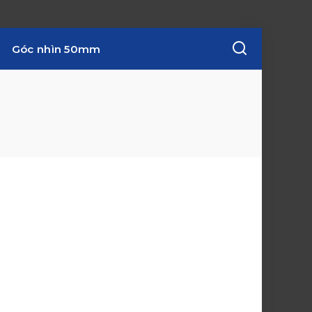
Góc nhìn 50mm
w
i
n
d
o
w