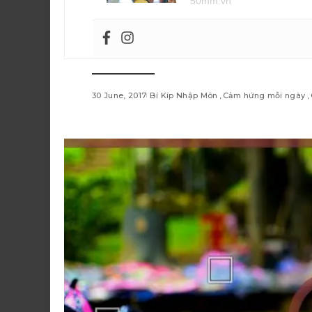
50mm.vn
30 June, 2017
Bí Kíp Nhập Môn
Cảm hứng mỗi ngày