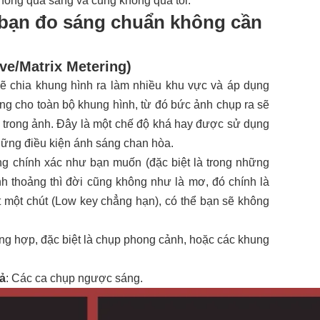
ông quá sáng và cũng không quá tối.
úp bạn đo sáng chuẩn không cần
ive/Matrix Metering)
ẽ chia khung hình ra làm nhiều khu vực và áp dụng
sáng cho toàn bộ khung hình, từ đó bức ảnh chụp ra sẽ
iết trong ảnh. Đây là một chế độ khá hay được sử dụng
hững điều kiện ánh sáng chan hòa.
ng chính xác như bạn muốn (đặc biệt là trong những
h thoảng thì đời cũng không như là mơ, đó chính là
t một chút (Low key chẳng hạn), có thể bạn sẽ không
ng hợp, đặc biệt là chụp phong cảnh, hoặc các khung
ả
: Các ca chụp ngược sáng.