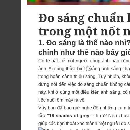
Đo sáng chuẩn 
trong một nốt 
1. Đo sáng là thế nào 
chỉnh như thế nào bây gi
Có lẽ bất cứ một người chụp ảnh nào cũng
ảnh. Ai cũng thừa biết rằng ánh sáng cha
trong hoàn cảnh thiếu sáng. Tuy nhiên, khô
đừng nói đến việc đo sáng chuẩn không cầ
này, khi ở cùng một điều kiện ánh sáng, có 
tiếc nuối ôm máy ra về.
Vậy bạn đã bao giờ nghe đến những cụm 
tắc “18 shades of grey”
chưa? Nếu chưa thi
giúp các bạn thoát xác thành một người đo 