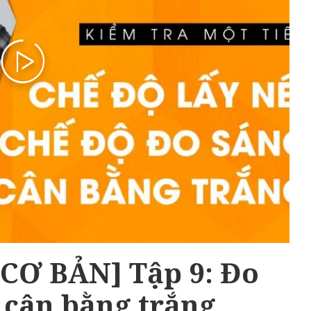
[CƠ BẢN] Tập 9: Đo
à cân bằng trắng