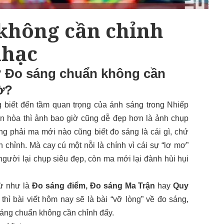
không cần chỉnh
nhạc
nhỉ? Đo sáng chuẩn không cần
ờ?
 biết đến tầm quan trọng của ánh sáng trong Nhiếp
n hòa thì ảnh bao giờ cũng dễ đẹp hơn là ảnh chụp
ng phải ma mới nào cũng biết đo sáng là cái gì, chứ
n chỉnh
. Mà cay cú một nỗi là chính vì cái sự “lơ mơ”
người lại chụp siêu đẹp, còn ma mới lại đành hùi hụi
từ như là
Đo sáng điểm, Đo sáng Ma Trận
hay
Quy
̀ bài viết hôm nay sẽ là bài “vỡ lòng” về đo sáng,
sáng chuẩn không cần chỉnh đấy.