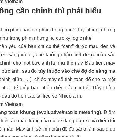
ng cần chỉnh thì phải hiểu
một bộ phim nào đó phải không nào? Tuy nhiên, những
 như trong phim nhưng lại cực kỳ logic nhé.
thân yêu của bạn chỉ có thể “cảm” được màu đen và
 được sáng và tối, chứ không nhận biết được màu sắc
 chỉnh cho một bức ảnh là như thế này.
Đầu tiên, máy
 bức ảnh, sau đó
tùy thuộc vào chế độ đo sáng
mà
hính giữa, …), chiếc máy sẽ tí
nh toán để cho ra một
 nhất để giúp bạn nhận diện các chi tiết.
Đây chính
 đâu đó trên các tài liệu về Nhiếp ảnh.
ng toàn khung (evaluative/matrix metering)
. Điểm
chiếc áo màu trắng của cô bé đang đạp xe và điểm tối
ối màu. Máy ảnh sẽ tính toán để đo sáng làm sao giúp