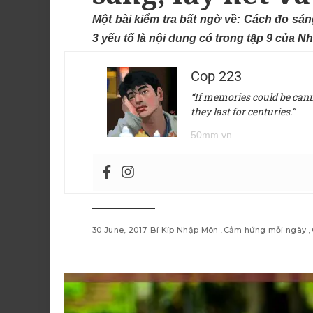
Một bài kiểm tra bất ngờ về: Cách đo sán
3 yếu tố là nội dung có trong tập 9 của 
Cop 223
“If memories could be canne
they last for centuries.”
50mm.vn
30 June, 2017
Bí Kíp Nhập Môn
Cảm hứng mỗi ngày