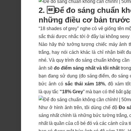
2. Để đo sáng chuẩn khô
những điều cơ bản trước
“18 shades of grey” nghe có vẻ giống tên 
sắc thái được nhắc tới ở đây lại không sexy
Nào hãy thử tưởng tượng chiếc máy ảnh 
trắng, hay nói cách khác là chỉ nhận biết
nhé. Và quy trình đo sáng chuẩn không cần
ảnh sẽ
đo điểm sáng nhất và tối nhất
trong
bạn đang sử dụng (đo sáng điểm, đo sáng c
bức ảnh có
sắc thái xám 18%
, độ xám tốt
là quy tắc
“18% Grey
” mà bạn có thể bắt gặp
Như ở hình ảnh trên, tôi dùng chế độ
Đo sá
sáng nhất chính là những bức tường trắng, 
nhất là quần của cô bé đó và các cánh cửa t