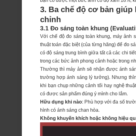
bạn có được một bức ảnh có độ xám 18%, kh
3. Ba chế độ cơ bản gi
chỉnh
3.1 Đo sáng toàn khung (Evaluat
Với chế độ đo sáng toàn khung, máy ảnh s
thuật toán đặc biệt (của từng hãng) để đo 
có độ sáng trung bình giữa tất cả các chi t
trong các bức ảnh phong cảnh hoặc trong n
Thường thì máy ảnh sẽ nhận được ánh sá
trường hợp ánh sáng lý tưởng). Nhưng thỉn
khi bạn chụp những cảnh tối hay nghệ thuậ
có được sản phẩm đúng ý mình cho lắm.
Hữu dụng khi nào
: Phù hợp với đa số trườ
hình có ánh sáng chan hòa.
Không khuyến khích hoặc không hiệu qu