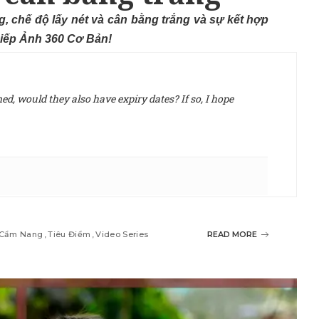
g, chế độ lấy nét và cân bằng trắng và sự kết hợp
Nhiếp Ảnh 360 Cơ Bản!
d, would they also have expiry dates? If so, I hope
Cẩm Nang
Tiêu Điểm
Video Series
READ MORE