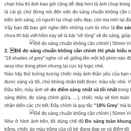
chan hòa thì ảnh bao giờ cũng dễ đẹp hơn là ảnh chụp trong
là cái gì, chứ đừng nói đến việc đo sáng chuẩn không cần 
kiện ánh sáng, có người lại chụp siêu đẹp, còn ma mới lại đà
Vậy bạn đã bao giờ nghe đến những cụm từ như là
Đo sán
chưa thì bài viết hôm nay sẽ là bài “vỡ lòng” về đo sá
2. Để đo sáng chuẩn không cần chỉnh thì phải hiểu 
“18 shades of grey” nghe có vẻ giống tên một bộ phim nào đ
sexy như trong phim nhưng lại cực kỳ logic nhé.
Nào hãy thử tưởng tượng chiếc máy ảnh thân yêu của bạn ch
được sáng và tối, chứ không nhận biết được màu sắc nhe
Đầu tiên, máy ảnh sẽ
đo điểm sáng nhất và tối nhất
trong 
sáng điểm, đo sáng chính giữa, …), chiếc máy sẽ tí
nh toán
nhận diện các chi tiết.
Đây chính là quy tắc
“18% Grey
” mà b
Như ở hình ảnh trên, tôi dùng chế độ
Đo sáng toàn khung 
trắng, chiếc áo màu trắng của cô bé đang đạp xe và điểm tối