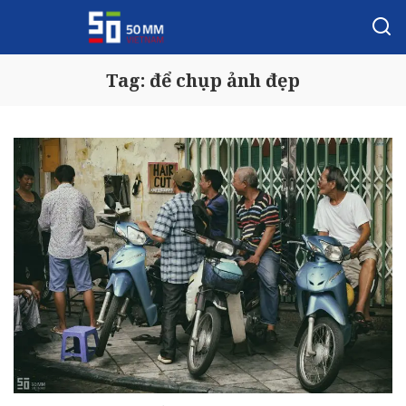
Tag:
để chụp ảnh đẹp