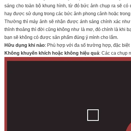
sáng cho toàn bộ khung hình, từ đó bức ảnh chụp ra sẽ có đ
hay được sử dụng trong các bức ảnh phong cảnh hoặc trong
Thường thì máy ảnh sẽ nhận được ánh sáng chính xác như
thỉnh thoảng thì đời cũng không như là mơ, đó chính là khi b
bạn sẽ không có được sản phẩm đúng ý mình cho lắm.
Hữu dụng khi nào
: Phù hợp với đa số trường hợp, đặc biệ
Không khuyến khích hoặc không hiệu quả
: Các ca chụp 