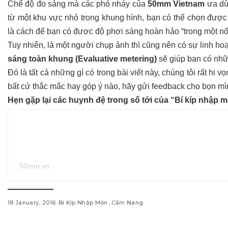
Chế độ đo sáng mà các phó nháy của
50mm Vietnam
ưa dù
từ một khu vực nhỏ trong khung hình, bạn có thể chọn đượ
là cách để bạn có được độ phơi sáng hoàn hảo “trong một nố
Tuy nhiên, là một người chụp ảnh thì cũng nên có sự linh ho
sáng toàn khung (Evaluative metering)
sẽ giúp bạn có nhữ
Đó là tất cả những gì có trong bài viết này, chúng tôi rất hi vọng
bất cứ thắc mắc hay góp ý nào, hãy gửi feedback cho bọn 
Hẹn gặp lại các huynh đệ trong số tới của “
Bí kíp nhập 
50mm.vn
18 January, 2016
Bí Kíp Nhập Môn
Cẩm Nang