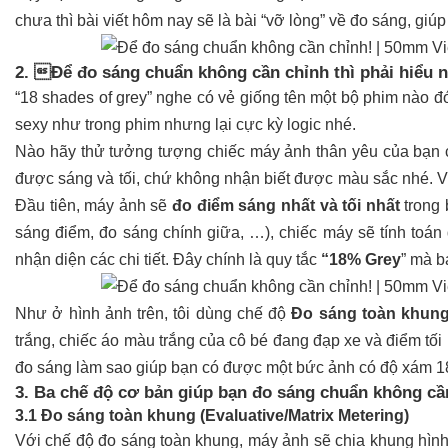
chưa thì bài viết hôm nay sẽ là bài “vỡ lòng” về đo sá
2. Để đo sáng chuẩn không cần chỉnh thì phải hiểu 
“18 shades of grey” nghe có vẻ giống tên một bộ phim nào đ
sexy như trong phim nhưng lại cực kỳ logic nhé.
Nào hãy thử tưởng tượng chiếc máy ảnh thân yêu của bạn ch
được sáng và tối, chứ không nhận biết được màu sắc nhe
Đầu tiên, máy ảnh sẽ
đo điểm sáng nhất và tối nhất
trong 
sáng điểm, đo sáng chính giữa, …), chiếc máy sẽ tí
nh toán
nhận diện các chi tiết.
Đây chính là quy tắc
“18% Grey
” mà b
Như ở hình ảnh trên, tôi dùng chế độ
Đo sáng toàn khung 
trắng, chiếc áo màu trắng của cô bé đang đạp xe và điểm tối
đo sáng làm sao giúp bạn có được một bức ảnh có độ xám 1
3. Ba chế độ cơ bản giúp bạn đo sáng chuẩn không cầ
3.1 Đo sáng toàn khung (Evaluative/Matrix Metering)
Với chế độ đo sáng toàn khung, máy ảnh sẽ chia khung hình