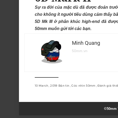
Sự ra đời của mặc dù đã được đoán trước
cho không ít người tiêu dùng cảm thấy b
5D Mk III ở phân khúc high-end đã được
50mm muốn gửi tới các bạn.
Minh Quang
50mm.vn
10 March, 2018
Bản tin
Góc nhìn 50mm
Đánh giá thiế
©50mm V