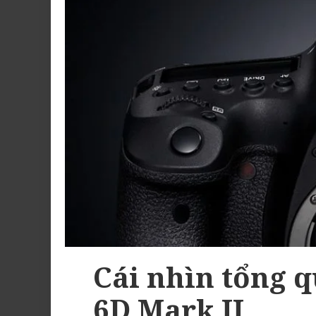
Cái nhìn tổng 
6D Mark II