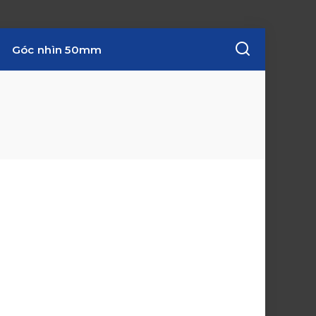
Góc nhìn 50mm
w
i
n
d
o
w