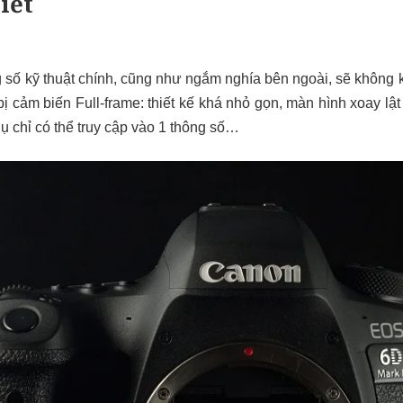
iết
số kỹ thuật chính, cũng như ngắm nghía bên ngoài, sẽ không 
ị cảm biến Full-frame: thiết kế khá nhỏ gọn, màn hình xoay lậ
 chỉ có thể truy cập vào 1 thông số…