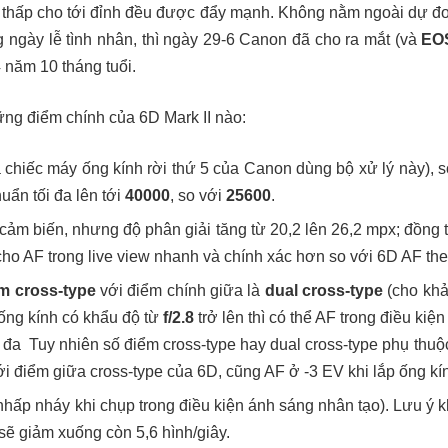
ừ thấp cho tới đỉnh đều được đẩy mạnh. Không nằm ngoài dự đo
 ngày lễ tình nhân, thì ngày 29-6 Canon đã cho ra mắt (và
EO
năm 10 tháng tuổi.
ng điểm chính của 6D Mark II nào:
à chiếc máy ống kính rời thứ 5 của Canon dùng bộ xử lý này), 
uẩn tối đa lên tới
40000
, so với
25600
.
 cảm biến, nhưng độ phân giải tăng từ 20,2 lên 26,2 mpx; đồng 
ho AF trong live view nhanh và chính xác hơn so với 6D AF th
m cross-type
với điểm chính giữa là
dual cross-type
(cho khả
 ống kính có khẩu độ từ
f/2.8
trở lên thì có thể AF trong điều ki
i đa Tuy nhiên số điểm cross-type hay dual cross-type phụ thu
i điểm giữa cross-type của 6D, cũng AF ở -3 EV khi lắp ống kính
hấp nháy khi chụp trong điều kiện ánh sáng nhân tạo). Lưu ý kh
a sẽ giảm xuống còn 5,6 hình/giây.