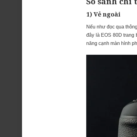
So sánh chi t
1) Vẻ ngoài
Nếu như đọc qua thông 
đây là EOS 80D trang b
năng cạnh màn hình phụ