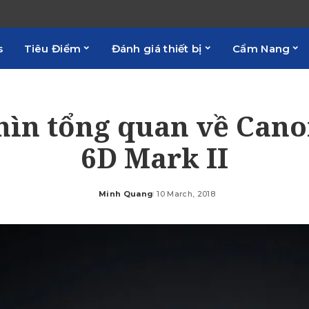
s
Tiêu Điểm
Đánh giá thiết bị
Cẩm Nang
hìn tổng quan về Can
6D Mark II
Minh Quang
10 March, 2018
Posted
by