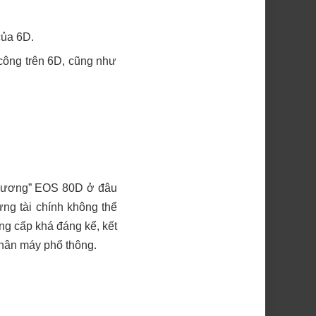
của 6D.
 công trên 6D, cũng như
i hương” EOS 80D ở đâu
ng tài chính không thể
ng cấp khá đáng kể, kết
thân máy phổ thông.