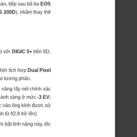
án, tiếp sau bộ ba
EOS
S 200D
), nhằm thay thế
so với
DIGIC 5+
trên 6D,
thời tích hợp
Dual Pixel
eo tương phản.
 năng lấy nét chính xác
ện ánh sáng ở mức
-3 EV
;
ộc vào ống kính được sử
 từ f/2.8 trở lên)
i bật tính năng này, tốc