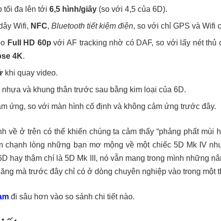
 tối đa lên tới
6,5 hình/giây
(so với 4,5 của 6D).
dây Wifi,
NFC
,
Bluetooth tiết kiệm điện
, so với chỉ GPS và Wifi 
eo
Full HD 60p
với AF tracking nhờ có DAF, so với lấy nét thủ
pse 4K
.
ử
khi quay video.
 nhựa và khung thân trước sau bằng kim loại của 6D.
ảm ứng, so với màn hình cố định và không cảm ứng trước đây.
nh về ở trên có thể khiến chúng ta cảm thấy “phảng phất mù
àm chạnh lòng những bạn mơ mộng về một chiếc 5D Mk IV như
i 6D hay thậm chí là 5D Mk III, nó vẫn mang trong mình những nâ
ăng mà trước đây chỉ có ở dòng chuyên nghiệp vào trong một 
am
đi sâu hơn vào so sánh chi tiết nào.