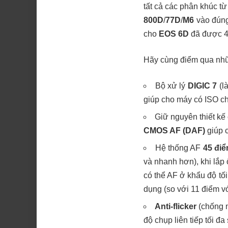
tất cả các phân khúc t
800D
/
77D
/
M6
vào đúng
cho
EOS 6D
đã được 4 
Hãy cùng điểm qua nhữ
Bộ xử lý
DIGIC 7
(l
giúp cho máy có ISO ch
Giữ nguyên thiết kế
CMOS AF (DAF)
giúp c
Hệ thống AF
45 điể
và nhanh hơn), khi lắp
có thể AF ở khẩu độ tố
dụng (so với 11 điểm vớ
Anti-flicker
(chống n
độ chụp liên tiếp tối đ