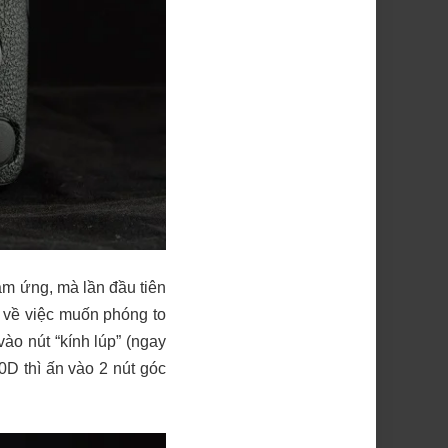
ảm ứng, mà lần đầu tiên
t về việc muốn phóng to
ào nút “kính lúp” (ngay
0D thì ấn vào 2 nút góc