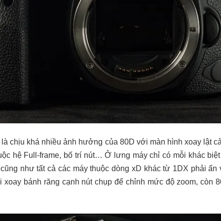
i là chịu khá nhiều ảnh hưởng của 80D với màn hình xoay lật c
c hệ Full-frame, bố trí nút… Ở lưng máy chỉ có mỗi khác biệ
, cũng như tất cả các máy thuộc dòng xD khác từ 1DX phải ấn v
rồi xoay bánh răng cạnh nút chụp để chỉnh mức độ zoom, còn 8