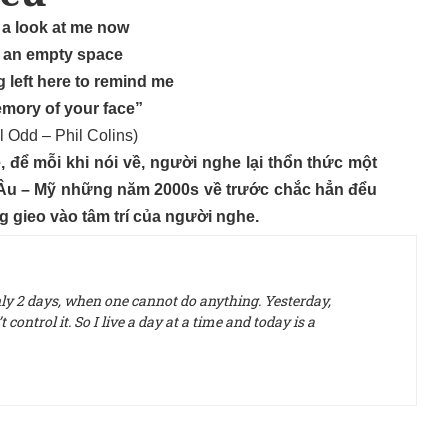
 a look at me now
 an empty space
g left here to remind me
emory of your face”
l Odd – Phil Colins)
, để mỗi khi nói về, người nghe lại thổn thức một
ạc Âu – Mỹ những năm 2000s về trước chắc hẳn đểu
g gieo vào tâm trí của người nghe.
only 2 days, when one cannot do anything. Yesterday,
control it. So I live a day at a time and today is a