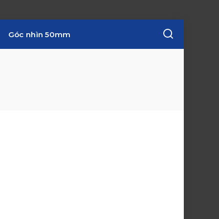
Góc nhìn 50mm
w
i
n
d
o
w