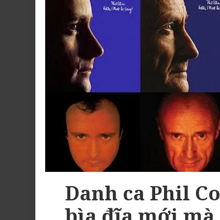
Danh ca Phil Co
bìa đĩa mới mà