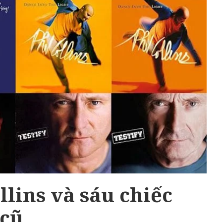
llins và sáu chiếc
 cũ