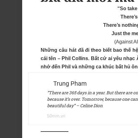
“So take
There’s
There’s nothin
Just the m
(Against Al
Những câu hát đã đi theo biết bao thế hệ
cái tên – Phil Collins. Bất cứ ai yêu nh
nhớ đến Phil và những ca khúc bất hủ ôn
Trung Pham
“There are 365 days in a year. But there are 
because it’s over. Tomorrow, because one can’t 
beautiful day” – Celine Dion
50mm.vn