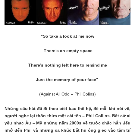
“So take a look at me now
There’s an empty space
There’s nothing left here to remind me
Just the memory of your face”
(Against All Odd – Phil Colins)
Những câu hát đã đi theo biết bao thế hệ, để mỗi khi nói về,
người nghe lại thổn thức một cái tên – Phil Collins. Bất cứ ai
yêu nhạc Âu – Mỹ những năm 2000s về trước chắc hẳn đểu
nhớ đến Phil và những ca khúc bất hủ ông gieo vào tâm trí