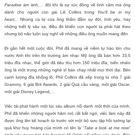
Paradise
ám ảnh,… đôi khi là sự xúc động về tình cảm mà ông
dành cho người con gái Lili Collins trong
You’ll be in my
heart
,..
Nhưng ca từ của ông thấm đẫm sự đời, tình yêu, hay
những triết lý sâu xa, điều đó khiến con người ta phải hát theo
nhưng bộ não luôn suy nghĩ về những điều ông muốn mang đến.
Đi gần hết một cuộc đời, Phil đã mang về niềm tự hào lớn cho
nước Anh khi trên thị trường âm nhạc Mỹ ông đã bán hơn 33,5
triệu đĩa nhạc, thế giới đã tiêu thụ hơn 150 triệu đĩa, hiển nhiên
ông là một trong những nghệ sĩ bán chạy nhất mọi thời đại. Bên
cạnh lượng đĩa khổng lồ, Phil Collins đã xếp trong tủ nhà 7 giải
Grammy, 6 giải Brit Awards, 2 giải Quả cầu vàng, một giải Oscar,
một giải Disney Legend,…
Việc tái phát hành một lúc sáu album nổi danh một thời của mình,
Phil đã khiến những người hâm mộ rất bất ngờ, việc làm này đã
được ông lên kế hoạch từ trước với một bộ sưu tập hồi tưởng lại
quá khứ huy hoàng của mình có tên là “
Take a look at me now
”