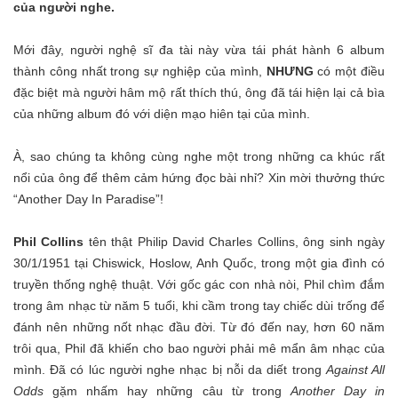
của người nghe.
Mới đây, người nghệ sĩ đa tài này vừa tái phát hành 6 album
thành công nhất trong sự nghiệp của mình,
NHƯNG
có một điều
đặc biệt mà người hâm mộ rất thích thú, ông đã tái hiện lại cả bìa
của những album đó với diện mạo hiên tại của mình.
À, sao chúng ta không cùng nghe một trong những ca khúc rất
nổi của ông để thêm cảm hứng đọc bài nhỉ? Xin mời thưởng thức
“Another Day In Paradise”!
Phil Collins
tên thật Philip David Charles Collins, ông sinh ngày
30/1/1951 tại Chiswick, Hoslow, Anh Quốc, trong một gia đình có
truyền thống nghệ thuật. Với gốc gác con nhà nòi, Phil chìm đắm
trong âm nhạc từ năm 5 tuổi, khi cầm trong tay chiếc dùi trống để
đánh nên những nốt nhạc đầu đời. Từ đó đến nay, hơn 60 năm
trôi qua, Phil đã khiến cho bao người phải mê mẩn âm nhạc của
mình. Đã có lúc người nghe nhạc bị nỗi da diết trong
Against All
Odds
gặm nhấm hay những câu từ trong
Another Day in