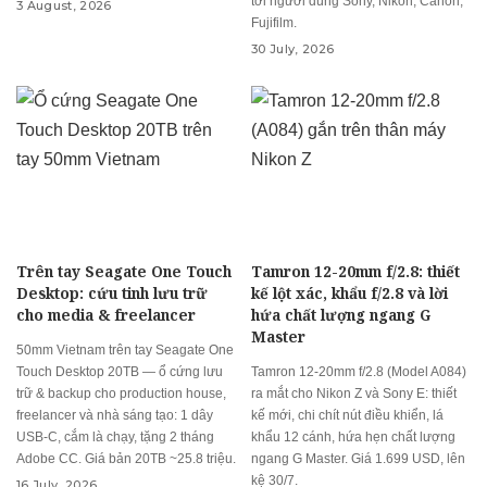
tới người dùng Sony, Nikon, Canon,
3 August, 2026
Fujifilm.
30 July, 2026
Trên tay Seagate One Touch
Tamron 12-20mm f/2.8: thiết
Desktop: cứu tinh lưu trữ
kế lột xác, khẩu f/2.8 và lời
cho media & freelancer
hứa chất lượng ngang G
Master
50mm Vietnam trên tay Seagate One
Touch Desktop 20TB — ổ cứng lưu
Tamron 12-20mm f/2.8 (Model A084)
trữ & backup cho production house,
ra mắt cho Nikon Z và Sony E: thiết
freelancer và nhà sáng tạo: 1 dây
kế mới, chi chít nút điều khiển, lá
USB-C, cắm là chạy, tặng 2 tháng
khẩu 12 cánh, hứa hẹn chất lượng
Adobe CC. Giá bản 20TB ~25.8 triệu.
ngang G Master. Giá 1.699 USD, lên
kệ 30/7.
16 July, 2026