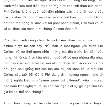
(một câu trong bài hát
Against All Odds
nổi tiếng của ông). Bên
cạnh việc làm mới diện mạo những đứa con tinh thân của mình,
Phil Collins không quên gửi đến những bản thu chất lượng của
các ca khúc đã từng đi vào trái tim của biết bao con người. Giống
như những nghệ sĩ khác khi tái phát hành album, Phil trau chuốt
lại ca khúc của mình đưa chúng lên một tầm mới.
Phần hình ảnh cũng chính là một điểm nhấn thú vị của những
album được tái bản này. Nếu bạn là một người yêu thích Phil
Collins, và có thói quen nhìn những bìa đĩa trước khi bấm vào
nghe, thì tôi cá là có khá nhiều người sẽ bỏ qua những đĩa nhạc
mới này của ông. Toàn bộ sáu album được làm lại cả về bìa đĩa
đều gần như giống hệt các bìa đĩa cũ, cái khác chỉ là một Phil
Collins của tuổi 65. Có lẽ Phil đang định hướng người nghe tới
một ý nghĩa kiểu như “same same but different”, kiểu như sau
bao năm kinh nghiệm, tôi sẽ cho các bạn biết sự già dặn của tuổi
già lợi hại thế nào chăng?
Trong bản thông cáo báo chí của mình, người nghệ sĩ huyền