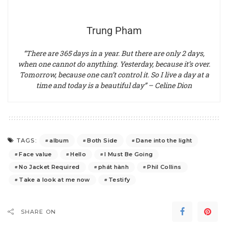
Trung Pham
“There are 365 days in a year. But there are only 2 days,
when one cannot do anything. Yesterday, because it’s over.
Tomorrow, because one can’t control it. So I live a day at a
time and today is a beautiful day” – Celine Dion
album
Both Side
Dane into the light
TAGS:
Face value
Hello
I Must Be Going
No Jacket Required
phát hành
Phil Collins
Take a look at me now
Testify
SHARE ON