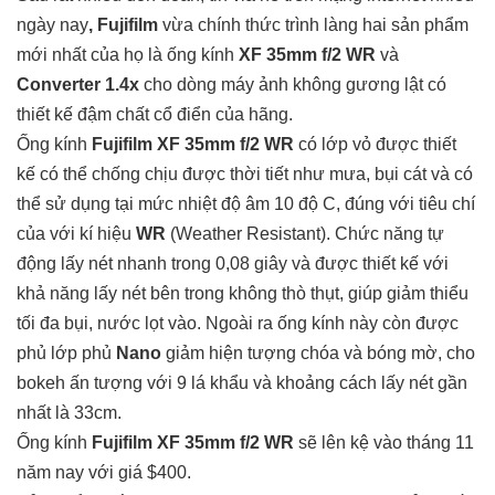
ngày nay
, Fujifilm
vừa chính thức trình làng hai sản phẩm
mới nhất của họ là ống kính
XF 35mm f/2 WR
và
Converter 1.4x
cho dòng máy ảnh không gương lật có
thiết kế đậm chất cổ điển của hãng.
Ống kính
Fujifilm
XF 35mm f/2 WR
có lớp vỏ được thiết
kế có thể chống chịu được thời tiết như mưa, bụi cát và có
thể sử dụng tại mức nhiệt độ âm 10 độ C, đúng với tiêu chí
của với kí hiệu
WR
(Weather Resistant). Chức năng tự
động lấy nét nhanh trong 0,08 giây và được thiết kế với
khả năng lấy nét bên trong không thò thụt, giúp giảm thiểu
tối đa bụi, nước lọt vào. Ngoài ra ống kính này còn được
phủ lớp phủ
Nano
giảm hiện tượng chóa và bóng mờ, cho
bokeh ấn tượng với 9 lá khẩu và khoảng cách lấy nét gần
nhất là 33cm.
Ống kính
Fujifilm XF 35mm f/2 WR
sẽ lên kệ vào tháng 11
năm nay với giá $400.