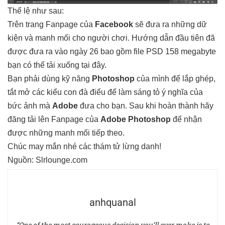
Thể lệ như sau:
Trên trang Fanpage của
Facebook
sẽ đưa ra những dữ
kiện và manh mối cho người chơi. Hướng dẫn đầu tiên đã
được đưa ra vào ngày 26 bao gồm file PSD 158 megabyte
bạn có thể tải xuống
tại đây
.
Bạn phải dùng kỹ năng
Photoshop
của mình để lắp ghép,
tắt mở các kiểu con đà điểu để làm sáng tỏ ý nghĩa của
bức ảnh mà
Adobe
đưa cho bạn. Sau khi hoàn thành hãy
đăng tải lên Fanpage của
Adobe Photoshop
để nhận
được những manh mối tiếp theo.
Chúc may mắn nhé các thám tử lừng danh!
Nguồn:
Slrlounge.com
anhquanal
“One of the most courageous decision you’ll ever make is to