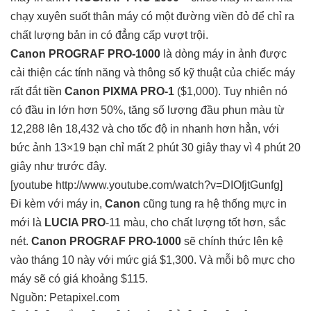
chạy xuyên suốt thân máy có một đường viền đỏ để chỉ ra
chất lượng bản in có đẳng cấp vượt trội.
Canon PROGRAF PRO-1000
là dòng máy in ảnh được
cải thiện các tính năng và thông số kỹ thuật của chiếc máy
rất đắt tiền
Canon PIXMA PRO-1
($1,000). Tuy nhiên nó
có đầu in lớn hơn 50%, tăng số lượng đầu phun màu từ
12,288 lên 18,432 và cho tốc độ in nhanh hơn hẳn, với
bức ảnh 13×19 bạn chỉ mất 2 phút 30 giây thay vì 4 phút 20
giây như trước đây.
[youtube http://www.youtube.com/watch?v=DIOfjtGunfg]
Đi kèm với máy in,
Canon
cũng tung ra hệ thống mực in
mới là
LUCIA PRO
-11 màu, cho chất lượng tốt hơn, sắc
nét.
Canon PROGRAF PRO-1000
sẽ chính thức lên kệ
vào tháng 10 này với mức giá $1,300. Và mỗi bộ mực cho
máy sẽ có giá khoảng $115.
Nguồn:
Petapixel.com