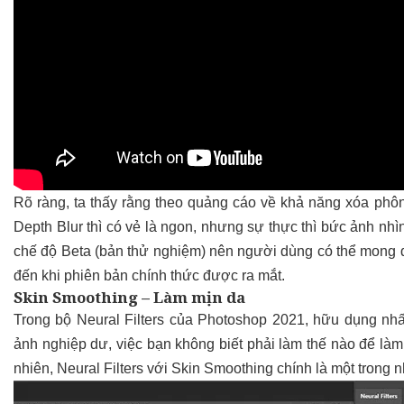
Rõ ràng, ta thấy rằng theo quảng cáo về khả năng xóa phông
Depth Blur thì có vẻ là ngon, nhưng sự thực thì bức ảnh nh
chế độ Beta (bản thử nghiệm) nên người dùng có thể mong đ
đến khi phiên bản chính thức được ra mắt.
Skin Smoothing – Làm mịn da
Trong bộ Neural Filters của Photoshop 2021, hữu dụng nh
ảnh nghiệp dư, việc bạn không biết phải làm thế nào để là
nhiên, Neural Filters với Skin Smoothing chính là một trong