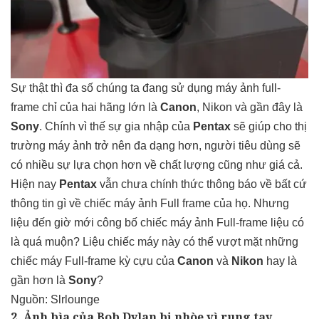
Sự thật thì đa số chúng ta đang sử dụng máy ảnh full-
frame chỉ của hai hãng lớn là
Canon
, Nikon và gần đây là
Sony
. Chính vì thế sự gia nhập của
Pentax
sẽ giúp cho thị
trường máy ảnh trở nên đa dạng hơn, người tiêu dùng sẽ
có nhiều sự lựa chọn hơn về chất lượng cũng như giá cả.
Hiện nay
Pentax
vẫn chưa chính thức thông báo về bất cứ
thông tin gì về chiếc máy ảnh Full frame của họ. Nhưng
liệu đến giờ mới công bố chiếc máy ảnh Full-frame liệu có
là quá muộn? Liệu chiếc máy này có thể vượt mặt những
chiếc máy Full-frame kỳ cựu của
Canon
và
Nikon
hay là
gần hơn là
Sony
?
Nguồn: Slrlounge
2. Ảnh bìa của Bob Dylan bị nhòe vì rung tay