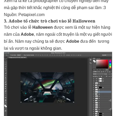
Xem ra là kể cả photographer có chuyên nghiệp đến mấy
mà gặp thời tiết khắc nghiệt thì cũng dễ phạm sai lầm :3
Nguồn:
Petapixel.com
3. Adobe tổ chức trò chơi vào lễ Halloween
Trò chơi vào lễ
Halloween
được xem là một sự hiện hàng
năm của
Adobe
, năm ngoái cốt truyện là một vụ giết người
bí ẩn. Năm nay chúng ta sẽ được
Adobe
đưa đến tương
lai và vượt ra ngoài không gian.