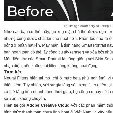
Image courtesty to Freepik 
Như các bạn có thể thấy, gương mặt chủ thể được dọn tươn
những cũng được chải lại cho nuột hơn. Phần tóc nhô ra ở 1
bóng ở phần hất lên. May mắn là tính năng Smart Portrait này 
bạn hoàn toàn có thể lấy công cụ tẩy (eraser) và xóa bớt nh
Một điểm trừ của Smart Portrait là cũng giống với Skin Sm
nhận diện, nếu không thì filter cũng không hoạt động.
Tạm kết
Neural Filters hiện tại mới chỉ ở mức beta (thử nghiệm), vì
thiện kém. Tuy nhiên, với sự gia tăng số lượng filter (hiện t
có thể tăng tiến nhanh theo thời gian, bộ công cụ này sẽ l
sửa ảnh không chuyên.
Hiện tại gói
Adobe Creative Cloud
với các phần mềm thông
hình thức thanh toán chưa linh hoạt ở Việt Nam, vì vậy nế