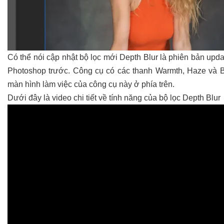
Có thể nói cập nhật bộ lọc mới Depth Blur là phiên bản up
Photoshop trước. Công cụ có các thanh Warmth, Haze và Br
màn hình làm việc của công cụ này ở phía trên.
Dưới đây là video chi tiết về tính năng của bộ lọc Depth Blur