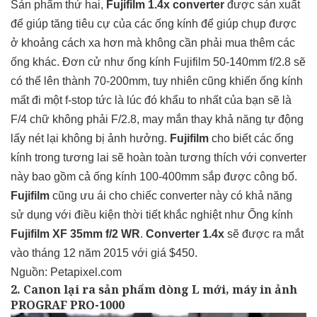
Sản phẩm thứ hai,
Fujifilm 1.4x converter
được sản xuất
để giúp tăng tiêu cự của các ống kính để giúp chụp được
ở khoảng cách xa hơn mà không cần phải mua thêm các
ống khác. Đơn cử như ống kính Fujifilm 50-140mm f/2.8 sẽ
có thể lên thành 70-200mm, tuy nhiên cũng khiến ống kính
mất đi một f-stop tức là lúc đó khẩu to nhất của bạn sẽ là
F/4 chữ không phải F/2.8, may mắn thay khả năng tự động
lấy nét lại không bị ảnh hưởng.
Fujifilm
cho biết các ống
kính trong tương lai sẽ hoàn toàn tương thích với converter
này bao gồm cả ống kính 100-400mm sắp được công bố.
Fujifilm
cũng ưu ái cho chiếc converter này có khả năng
sử dụng với điều kiện thời tiết khắc nghiệt như Ống kính
Fujifilm XF 35mm f/2 WR
.
Converter 1.4x
sẽ được ra mắt
vào tháng 12 năm 2015 với giá $450.
Nguồn:
Petapixel.com
2. Canon lại ra sản phẩm dòng L mới, máy in ảnh
PROGRAF PRO-1000