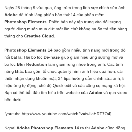
Ngày 25 tháng 9 vừa qua, ông trùm trong lĩnh vực chỉnh sửa ảnh
Adobe
đã trình làng phiên bản thứ 14 của phần mềm
Photoshop Elements
. Phiên bản này tập trung vào đối tượng
người dùng muốn mua đứt một lần chứ không muốn trả tiền hàng
tháng cho
Creative Cloud
.
Photoshop Elements 14
bao gồm nhiều tính năng mới trong đó
nổi bật là: Hai bộ lọc
De-haze
giúp giảm hiệu ứng sương mờ và
bộ lọc
Blur Reduction
làm giảm rung nhòe trong ảnh. Các tính
năng khác bao gồm tổ chức quản lý hình ảnh hiệu quả hơn, cải
thiện nhận dạng khuôn mặt, 34 tips hướng dẫn chỉnh sửa ảnh, 5
hiệu ứng tự động, chế độ Quick edit và các công cụ mạng xã hội.
Bạn có thể bắt đầu tìm hiểu trên website của
Adobe
và qua video
bên dưới:
[youtube http://www.youtube.com/watch?v=fwIiaHRT7O4]
Ngoài
Adobe Photoshop Elements 14
ra thì
Adobe
cũng đồng