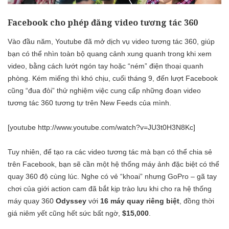
Facebook cho phép đăng video tương tác 360
Vào đầu năm, Youtube đã mở dịch vụ video tương tác 360, giúp
bạn có thể nhìn toàn bộ quang cảnh xung quanh trong khi xem
video, bằng cách lướt ngón tay hoặc “ném” điện thoại quanh
phòng. Kém miếng thì khó chịu, cuối tháng 9, đến lượt Facebook
cũng “đua đòi” thử nghiệm việc cung cấp những đoạn video
tương tác 360 tương tự trên New Feeds của mình.
[youtube http://www.youtube.com/watch?v=JU3t0H3N8Kc]
Tuy nhiên, để tạo ra các video tương tác mà bạn có thể chia sẻ
trên Facebook, bạn sẽ cần một hệ thống máy ảnh đặc biệt có thể
quay 360 độ cùng lúc. Nghe có vẻ “khoai” nhưng GoPro – gã tay
chơi của giới action cam đã bắt kịp trào lưu khi cho ra hệ thống
máy quay 360
Odyssey
với
16 máy quay riêng biệt
, đồng thời
giá niêm yết cũng hết sức bất ngờ,
$15,000
.