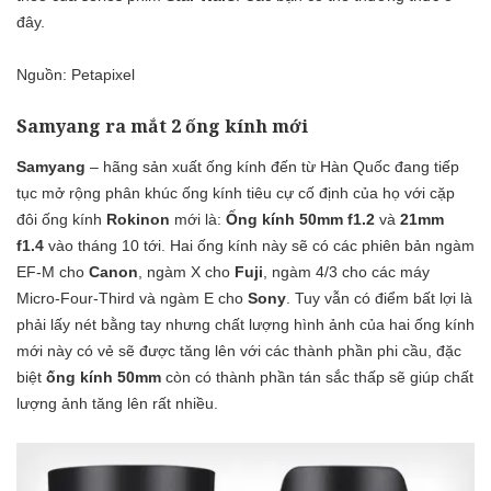
đây
.
Nguồn:
Petapixel
Samyang ra mắt 2 ống kính mới
Samyang
– hãng sản xuất ống kính đến từ Hàn Quốc đang tiếp
tục mở rộng phân khúc ống kính tiêu cự cố định của họ với cặp
đôi ống kính
Rokinon
mới là:
Ống kính 50mm f1.2
và
21mm
f1.4
vào tháng 10 tới. Hai ống kính này sẽ có các phiên bản ngàm
EF-M cho
Canon
, ngàm X cho
Fuji
, ngàm 4/3 cho các máy
Micro-Four-Third và ngàm E cho
Sony
. Tuy vẫn có điểm bất lợi là
phải lấy nét bằng tay nhưng chất lượng hình ảnh của hai ống kính
mới này có vẻ sẽ được tăng lên với các thành phần phi cầu, đặc
biệt
ống kính 50mm
còn có thành phần tán sắc thấp sẽ giúp chất
lượng ảnh tăng lên rất nhiều.