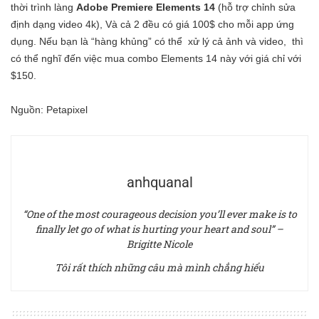
thời trình làng
Adobe Premiere Elements 14
(hỗ trợ chỉnh sửa
định dạng video 4k), Và cả 2 đều có giá 100$ cho mỗi app ứng
dụng. Nếu bạn là “hàng khủng” có thể xử lý cả ảnh và video, thì
có thể nghĩ đến việc mua combo Elements 14 này với giá chỉ với
$150.
Nguồn:
Petapixel
anhquanal
“One of the most courageous decision you’ll ever make is to
finally let go of what is hurting your heart and soul” –
Brigitte Nicole
Tôi rất thích những câu mà mình chẳng hiểu