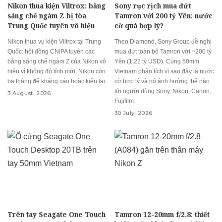
Nikon thua kiện Viltrox: bằng
Sony rục rịch mua đứt
sáng chế ngàm Z bị tòa
Tamron với 200 tỷ Yên: nước
Trung Quốc tuyên vô hiệu
cờ quá hợp lý?
Nikon thua vụ kiện Viltrox tại Trung
Theo Diamond, Sony Group đề nghị
Quốc: hội đồng CNIPA tuyên các
mua đứt toàn bộ Tamron với ~200 tỷ
bằng sáng chế ngàm Z của Nikon vô
Yên (1,22 tỷ USD). Cùng 50mm
hiệu vì không đủ tính mới. Nikon còn
Vietnam phân tích vì sao đây là nước
ba tháng để kháng cáo hoặc kiện lại.
cờ hợp lý và nó ảnh hưởng thế nào
tới người dùng Sony, Nikon, Canon,
3 August, 2026
Fujifilm.
30 July, 2026
Trên tay Seagate One Touch
Tamron 12-20mm f/2.8: thiết