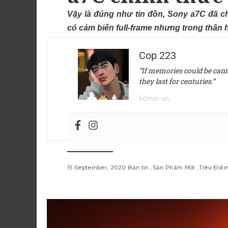
Vậy là đúng như tin đồn, Sony a7C đã ch
có cảm biến full-frame nhưng trong thân 
Cop 223
“If memories could be canne
they last for centuries.”
50mm.vn
15 September, 2020
Bản tin
Sản Phẩm Mới
Tiêu Điể