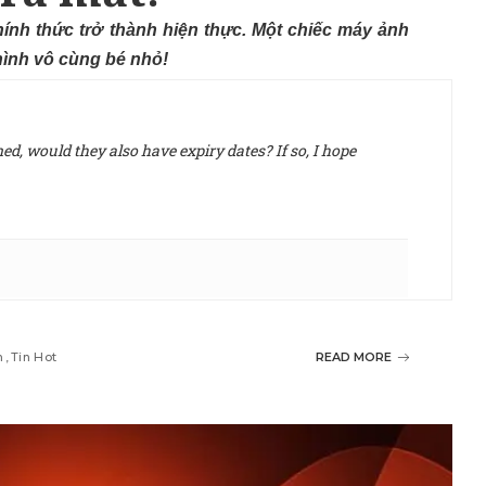
ính thức trở thành hiện thực. Một chiếc máy ảnh
hình vô cùng bé nhỏ!
d, would they also have expiry dates? If so, I hope
m
Tin Hot
READ MORE