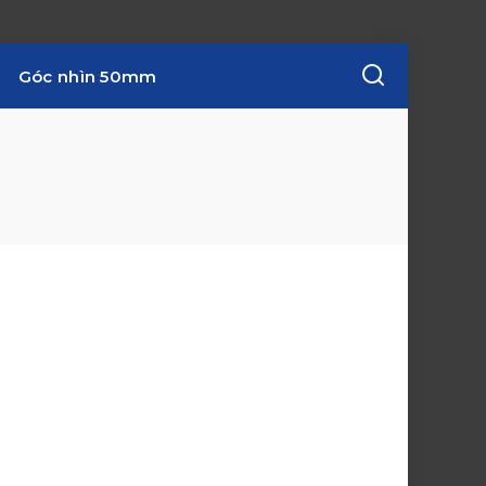
Góc nhìn 50mm
w
i
n
d
o
w