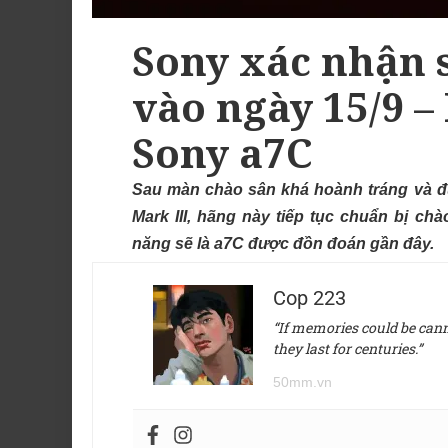
Sony xác nhận 
vào ngày 15/9 –
Sony a7C
Sau màn chào sân khá hoành tráng và đ
Mark III, hãng này tiếp tục chuẩn bị c
năng sẽ là a7C được đồn đoán gần đây.
Cop 223
“If memories could be canne
they last for centuries.”
50mm.vn