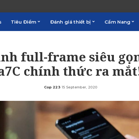
s
Tiêu Điểm
Đánh giá thiết bị
Cẩm Nang
nh full-frame siêu gọ
a7C chính thức ra mắt
Cop 223
15 September, 2020
Posted
by