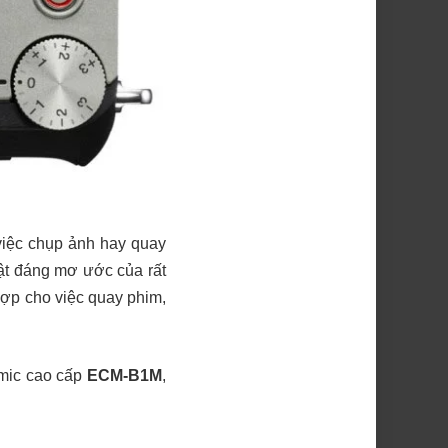
việc chụp ảnh hay quay
lật đáng mơ ước của rất
hợp cho việc quay phim,
 mic cao cấp
ECM-B1M
,