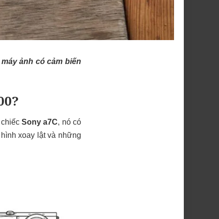
c máy ảnh có cảm biến
00?
 chiếc
Sony a7C
, nó có
 hình xoay lật và những