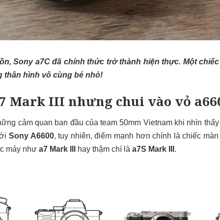
đồn, Sony a7C đã chính thức trở thành hiện thực. Một chiế
g thân hình vô cùng bé nhỏ!
a7 Mark III nhưng chui vào vỏ a66
 những cảm quan ban đầu của team 50mm Vietnam khi nhìn thấy
với
Sony A6600
, tuy nhiên, điểm mạnh hơn chính là chiếc màn
iếc máy như
a7 Mark III
hay thậm chí là
a7S Mark III
.