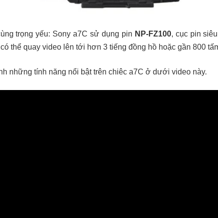
cùng trọng yếu: Sony a7C sử dụng pin
NP-FZ100
, cục pin siê
có thể quay video lên tới hơn 3 tiếng đồng hồ hoặc gần 800 tấ
nh những tính năng nổi bật trên chiêc a7C ở dưới video này.