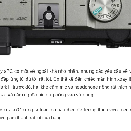
uy a7C có một vẻ ngoài khá nhỏ nhắn, nhưng các yêu cầu về 
áp ứng từ đủ tới rất tốt. Có thể kể đến chiếc màn hình xoay 
rk III trước đó, hai khe cắm mic và headphone riêng rất thích 
ạc và cắm nguồn pin dự phòng vào sử dụng.
 của a7C cũng là loại có chấu điện để tương thích với chiếc
ợng âm thanh rất tốt của hãng.