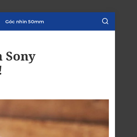
Góc nhìn 50mm
n Sony
!