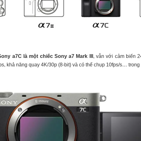
ony a7C là một chiếc Sony a7 Mark III
, vẫn với cảm biến
tops, khả năng quay 4K/30p (8-bit) và có thể chụp 10fps/s… tro