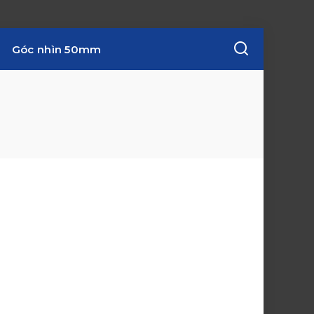
Góc nhìn 50mm
w
i
n
d
o
w