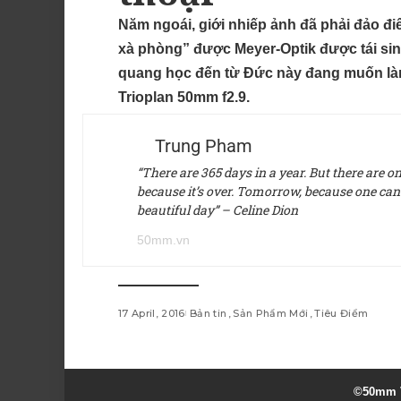
Năm ngoái, giới nhiếp ảnh đã phải đảo đ
xà phòng” được Meyer-Optik được tái sin
quang học đến từ Đức này đang muốn làm 
Trioplan 50mm f2.9.
Trung Pham
“There are 365 days in a year. But there are 
because it’s over. Tomorrow, because one can’t 
beautiful day” – Celine Dion
50mm.vn
17 April, 2016
Bản tin
Sản Phẩm Mới
Tiêu Điểm
©50mm V