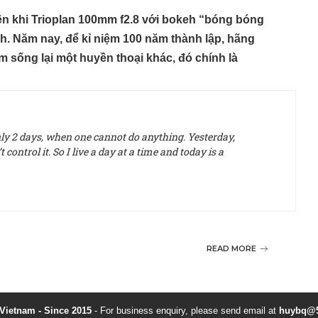
iên khi Trioplan 100mm f2.8 với bokeh “bóng bóng
h. Năm nay, để kỉ niệm 100 năm thành lập, hãng
sống lại một huyền thoại khác, đó chính là
only 2 days, when one cannot do anything. Yesterday,
control it. So I live a day at a time and today is a
READ MORE
ietnam - Since 2015
- For business enquiry, please send email at
huybq@