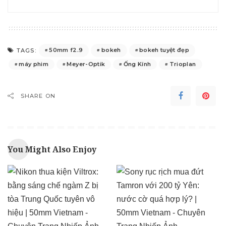
50mm f2.9
bokeh
bokeh tuyệt đẹp
TAGS:
máy phim
Meyer-Optik
Ống Kính
Trioplan
SHARE ON
You Might Also Enjoy