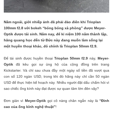
Năm ngoái, giới nhiếp ảnh đã phải đảo điên khi Trioplan
100mm f2.8 với bokeh “bóng bóng xà phòng” được Meyer-
Optik được tái sinh. Năm nay, để kỉ niệm 100 năm thành lập,
hãng quang học đến từ Đức này đang muốn làm sống lại
một huyền thoại khác, đó chính là Trioplan 50mm f2.9.
Để tái sinh được huyền thoại
Trioplan 50mm f2.9
này,
Meyer-
Optik
đã kêu gọi sự ủng hộ của cộng đồng trên trang
Kickstarter
. Và chỉ sau chưa đầy một ngày số tiền đã vượt qua
con số 120 ngàn USD, trong khi đó hãng này chỉ cần 50 ngàn
USD để thực hiện kế hoạch này. Nhiều người đặt dấu chấm hỏi vì
sao chiếc ống kính này đạt được sự quan tâm lớn đên vậy?
Đơn giản vì
Meyer-Optik
gọi cô nàng chân ngắn này là
“Đỉnh
cao của ống kính nghệ thuật”
!