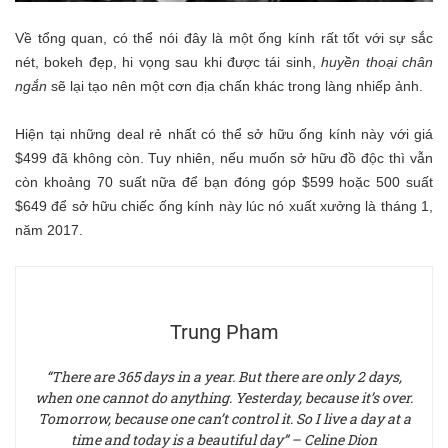
Về tổng quan, có thể nói đây là một ống kính rất tốt với sự sắc
nét, bokeh đẹp, hi vọng sau khi được tái sinh,
huyền thoại chân
ngắn
sẽ lại tạo nên một cơn địa chấn khác trong làng nhiếp ảnh.
Hiện tại những deal rẻ nhất có thể sở hữu ống kính này với giá
$499 đã không còn. Tuy nhiên, nếu muốn sở hữu đồ độc thì vẫn
còn khoảng 70 suất nữa để bạn đóng góp $599 hoặc 500 suất
$649 để sở hữu chiếc ống kính này lúc nó xuất xưởng là tháng 1,
năm 2017.
Trung Pham
“There are 365 days in a year. But there are only 2 days,
when one cannot do anything. Yesterday, because it’s over.
Tomorrow, because one can’t control it. So I live a day at a
time and today is a beautiful day” – Celine Dion