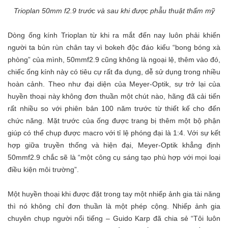
Trioplan 50mm f2.9 trước và sau khi được phẫu thuật thẩm mỹ
Dòng ống kính Trioplan từ khi ra mắt đến nay luôn phải khiến
người ta bủn rùn chân tay vì bokeh độc đáo kiểu “bong bóng xà
phòng” của mình, 50mmf2.9 cũng không là ngoại lệ, thêm vào đó,
chiếc ống kính này có tiêu cự rất đa dụng, dễ sử dụng trong nhiều
hoàn cảnh. Theo như đại diện của Meyer-Optik, sự trở lại của
huyền thoại này không đơn thuần một chút nào, hãng đã cải tiến
rất nhiều so với phiên bản 100 năm trước từ thiết kế cho đến
chức năng. Mặt trước của ống được trang bị thêm một bộ phận
giúp có thể chụp được macro với tỉ lệ phóng đại là 1:4. Với sự kết
hợp giữa truyền thống và hiện đại, Meyer-Optik khẳng định
50mmf2.9 chắc sẽ là “một công cụ sáng tạo phù hợp với mọi loại
điều kiện môi trường”.
Một huyền thoại khi được đặt trong tay một nhiếp ảnh gia tài năng
thì nó không chỉ đơn thuần là một phép cộng. Nhiếp ảnh gia
chuyên chụp người nổi tiếng – Guido Karp đã chia sẻ “Tôi luôn