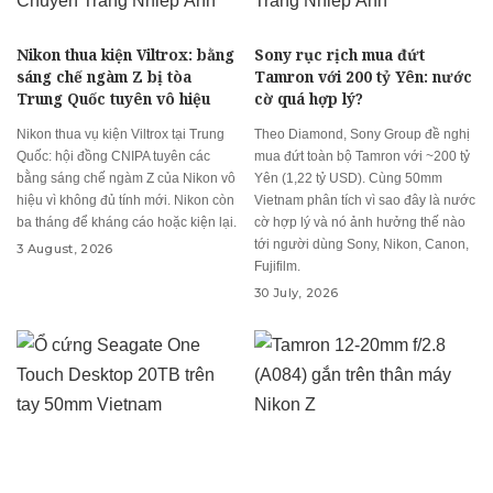
Nikon thua kiện Viltrox: bằng
Sony rục rịch mua đứt
sáng chế ngàm Z bị tòa
Tamron với 200 tỷ Yên: nước
Trung Quốc tuyên vô hiệu
cờ quá hợp lý?
Nikon thua vụ kiện Viltrox tại Trung
Theo Diamond, Sony Group đề nghị
Quốc: hội đồng CNIPA tuyên các
mua đứt toàn bộ Tamron với ~200 tỷ
bằng sáng chế ngàm Z của Nikon vô
Yên (1,22 tỷ USD). Cùng 50mm
hiệu vì không đủ tính mới. Nikon còn
Vietnam phân tích vì sao đây là nước
ba tháng để kháng cáo hoặc kiện lại.
cờ hợp lý và nó ảnh hưởng thế nào
tới người dùng Sony, Nikon, Canon,
3 August, 2026
Fujifilm.
30 July, 2026