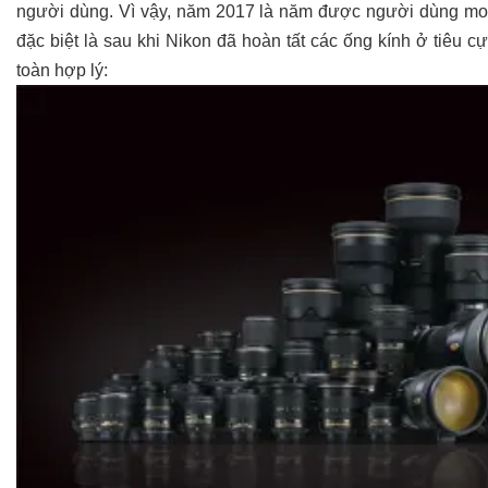
người dùng. Vì vậy, năm 2017 là năm được người dùng mong 
đặc biệt là sau khi Nikon đã hoàn tất các ống kính ở tiêu c
toàn hợp lý: