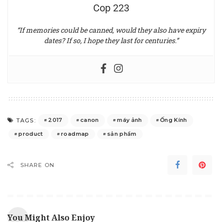
Cop 223
“If memories could be canned, would they also have expiry
dates? If so, I hope they last for centuries.”
2017
canon
máy ảnh
Ống Kính
TAGS:
product
roadmap
sản phẩm
SHARE ON
You Might Also Enjoy