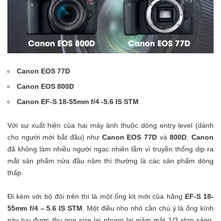
Canon EOS 77D
Canon EOS 800D
Canon EF-S 18-55mm f/4 -5.6 IS STM
Với sự xuất hiện của hai máy ảnh thuộc dòng entry level (dành
cho người mới bắt đầu) như
Canon EOS 77D
và
800D
,
Canon
đã không làm nhiều người ngạc nhiên lắm vì truyền thống dịp ra
mắt sản phẩm nửa đầu năm thì thường là các sản phẩm dòng
thấp.
Đi kèm với bộ đôi trên thì là một ống kit mới của hãng
EF-S 18-
55mm f/4 – 5.6 IS STM
. Một điều nho nhỏ cần chú ý là ống kính
này tuy được thu gọn size lại nhưng lại giảm mât 1/3 stop sáng,