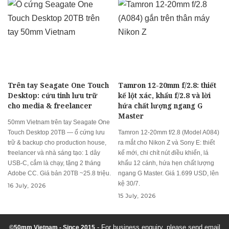
Trên tay Seagate One Touch
Tamron 12-20mm f/2.8: thiết
Desktop: cứu tinh lưu trữ
kế lột xác, khẩu f/2.8 và lời
cho media & freelancer
hứa chất lượng ngang G
Master
50mm Vietnam trên tay Seagate One
Touch Desktop 20TB — ổ cứng lưu
Tamron 12-20mm f/2.8 (Model A084)
trữ & backup cho production house,
ra mắt cho Nikon Z và Sony E: thiết
freelancer và nhà sáng tạo: 1 dây
kế mới, chi chít nút điều khiển, lá
USB-C, cắm là chạy, tặng 2 tháng
khẩu 12 cánh, hứa hẹn chất lượng
Adobe CC. Giá bản 20TB ~25.8 triệu.
ngang G Master. Giá 1.699 USD, lên
kệ 30/7.
16 July, 2026
15 July, 2026
- For business enquiry, please send email
©50mm Vietnam - Since 2015