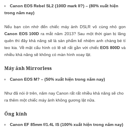
Canon EOS Rebel SL2 (100D mark II?) – (80% xuất hiện
trong năm nay)
Nếu bạn còn nhớ đến chiếc máy ảnh DSLR vô cùng nhỏ gọn
Canon EOS 100D
ra mắt năm 2013? Sau một thời gian bị lãng
quên thì đây khả năng sẽ là sản phẩm kế nhiệm anh chàng bé tí
teo kia. Về mặt cấu hình có lẽ sẽ rất gần với chiếc
EOS 800D
và
nhiều khả năng sẽ không có màn hình xoay lật.
Máy ảnh Mirrorless
Canon EOS M? – (50% xuất hiện trong năm nay)
Như đã nói ở trên, năm nay Canon rất rất nhiều khả năng sẽ cho
ra thêm một chiếc máy ảnh không gương lật nữa.
Ống kính
Canon EF 85mm f/1.4L IS (100% xuất hiện trong năm nay)