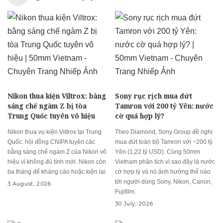
Nikon thua kiện Viltrox: bằng
Sony rục rịch mua đứt
sáng chế ngàm Z bị tòa
Tamron với 200 tỷ Yên: nước
Trung Quốc tuyên vô hiệu
cờ quá hợp lý?
Nikon thua vụ kiện Viltrox tại Trung
Theo Diamond, Sony Group đề nghị
Quốc: hội đồng CNIPA tuyên các
mua đứt toàn bộ Tamron với ~200 tỷ
bằng sáng chế ngàm Z của Nikon vô
Yên (1,22 tỷ USD). Cùng 50mm
hiệu vì không đủ tính mới. Nikon còn
Vietnam phân tích vì sao đây là nước
ba tháng để kháng cáo hoặc kiện lại.
cờ hợp lý và nó ảnh hưởng thế nào
tới người dùng Sony, Nikon, Canon,
3 August, 2026
Fujifilm.
30 July, 2026