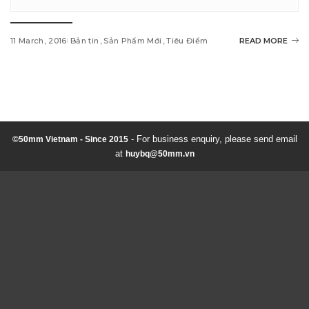
11 March, 2016
Bản tin
Sản Phẩm Mới
Tiêu Điểm
READ MORE
w
i
n
d
- For business enquiry, please send email
©50mm Vietnam - Since 2015
at
huybq@50mm.vn
o
w
s
1
0
p
r
o
o