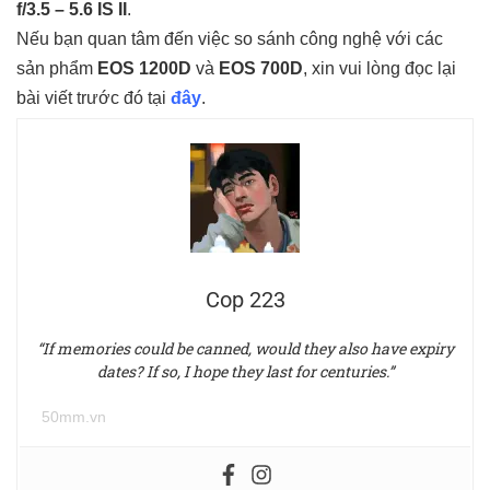
f/3.5 – 5.6 IS II
.
Nếu bạn quan tâm đến việc so sánh công nghệ với các
sản phẩm
EOS 1200D
và
EOS 700D
, xin vui lòng đọc lại
bài viết trước đó tại
đây
.
Cop 223
“If memories could be canned, would they also have expiry
dates? If so, I hope they last for centuries.”
50mm.vn