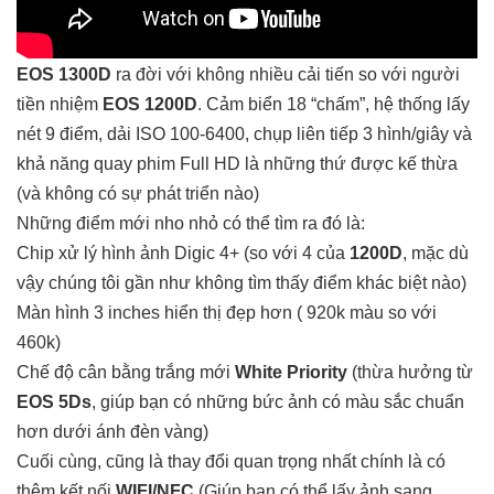
EOS 1300D
ra đời với không nhiều cải tiến so với người
tiền nhiệm
EOS 1200D
. Cảm biển 18 “chấm”, hệ thống lấy
nét 9 điểm, dải ISO 100-6400, chụp liên tiếp 3 hình/giây và
khả năng quay phim Full HD là những thứ được kế thừa
(và không có sự phát triển nào)
Những điểm mới nho nhỏ có thể tìm ra đó là:
Chip xử lý hình ảnh Digic 4+ (so với 4 của
1200D
, mặc dù
vậy chúng tôi gần như không tìm thấy điểm khác biệt nào)
Màn hình 3 inches hiển thị đẹp hơn ( 920k màu so với
460k)
Chế độ cân bằng trắng mới
White Priority
(thừa hưởng từ
EOS 5Ds
, giúp bạn có những bức ảnh có màu sắc chuẩn
hơn dưới ánh đèn vàng)
Cuối cùng, cũng là thay đổi quan trọng nhất chính là có
thêm kết nối
WIFI/NFC
(Giúp bạn có thể lấy ảnh sang