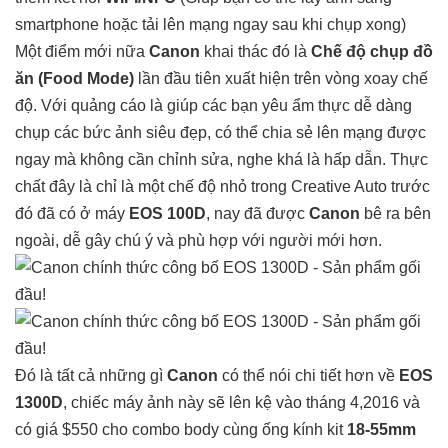
smartphone hoặc tải lên mạng ngay sau khi chụp xong)
Một điểm mới nữa
Canon
khai thác đó là
Chế độ chụp đồ
ăn (Food Mode)
lần đầu tiên xuất hiện trên vòng xoay chế
độ. Với quảng cáo là giúp các bạn yêu ẩm thực dễ dàng
chụp các bức ảnh siêu đẹp, có thể chia sẻ lên mạng được
ngay mà không cần chỉnh sửa, nghe khá là hấp dẫn. Thực
chất đây là chỉ là một chế độ nhỏ trong Creative Auto trước
đó đã có ở máy
EOS 100D
, nay đã được
Canon
bê ra bên
ngoài, dễ gây chú ý và phù hợp với người mới hơn.
Đó là tất cả những gì
Canon
có thể nói chi tiết hơn về
EOS
1300D
, chiếc máy ảnh này sẽ lên kệ vào tháng 4,2016 và
có giá $550 cho combo body cùng ống kính kit
18-55mm