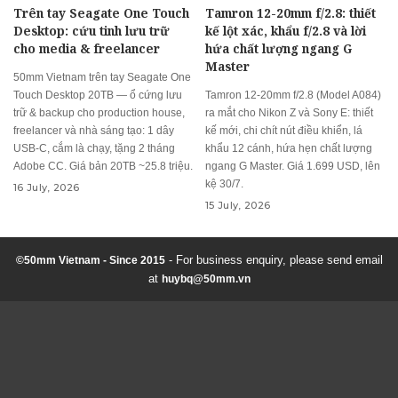
Trên tay Seagate One Touch
Tamron 12-20mm f/2.8: thiết
Desktop: cứu tinh lưu trữ
kế lột xác, khẩu f/2.8 và lời
cho media & freelancer
hứa chất lượng ngang G
Master
50mm Vietnam trên tay Seagate One
Touch Desktop 20TB — ổ cứng lưu
Tamron 12-20mm f/2.8 (Model A084)
trữ & backup cho production house,
ra mắt cho Nikon Z và Sony E: thiết
freelancer và nhà sáng tạo: 1 dây
kế mới, chi chít nút điều khiển, lá
USB-C, cắm là chạy, tặng 2 tháng
khẩu 12 cánh, hứa hẹn chất lượng
Adobe CC. Giá bản 20TB ~25.8 triệu.
ngang G Master. Giá 1.699 USD, lên
kệ 30/7.
16 July, 2026
15 July, 2026
- For business enquiry, please send email
©50mm Vietnam - Since 2015
at
huybq@50mm.vn