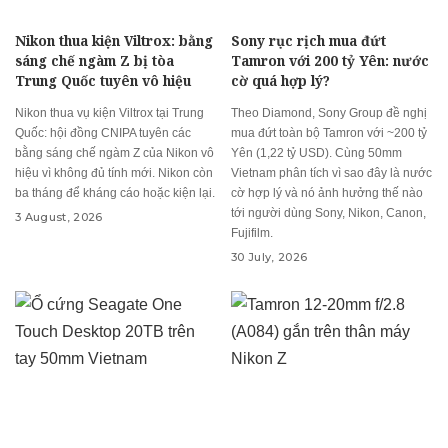
Nikon thua kiện Viltrox: bằng
Sony rục rịch mua đứt
sáng chế ngàm Z bị tòa
Tamron với 200 tỷ Yên: nước
Trung Quốc tuyên vô hiệu
cờ quá hợp lý?
Nikon thua vụ kiện Viltrox tại Trung
Theo Diamond, Sony Group đề nghị
Quốc: hội đồng CNIPA tuyên các
mua đứt toàn bộ Tamron với ~200 tỷ
bằng sáng chế ngàm Z của Nikon vô
Yên (1,22 tỷ USD). Cùng 50mm
hiệu vì không đủ tính mới. Nikon còn
Vietnam phân tích vì sao đây là nước
ba tháng để kháng cáo hoặc kiện lại.
cờ hợp lý và nó ảnh hưởng thế nào
tới người dùng Sony, Nikon, Canon,
3 August, 2026
Fujifilm.
30 July, 2026