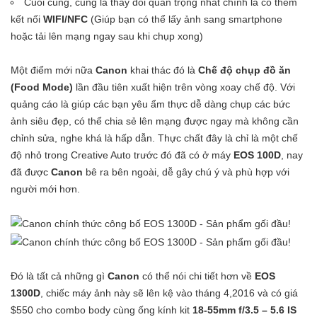
Cuối cùng, cũng là thay đổi quan trọng nhất chính là có thêm
kết nối
WIFI/NFC
(Giúp bạn có thể lấy ảnh sang smartphone
hoặc tải lên mạng ngay sau khi chụp xong)
Một điểm mới nữa
Canon
khai thác đó là
Chế độ chụp đồ ăn
(Food Mode)
lần đầu tiên xuất hiện trên vòng xoay chế độ. Với
quảng cáo là giúp các bạn yêu ẩm thực dễ dàng chụp các bức
ảnh siêu đẹp, có thể chia sẻ lên mạng được ngay mà không cần
chỉnh sửa, nghe khá là hấp dẫn. Thực chất đây là chỉ là một chế
độ nhỏ trong Creative Auto trước đó đã có ở máy
EOS 100D
, nay
đã được
Canon
bê ra bên ngoài, dễ gây chú ý và phù hợp với
người mới hơn.
Đó là tất cả những gì
Canon
có thể nói chi tiết hơn về
EOS
1300D
, chiếc máy ảnh này sẽ lên kệ vào tháng 4,2016 và có giá
$550 cho combo body cùng ống kính kit
18-55mm f/3.5 – 5.6 IS