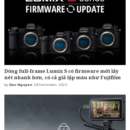
Dòng full-frame Lumix S có firmware mới lấy
nét nhanh hơn, có cả giả lập màu như Fujifilm
by
Duc Nguyen
28 December, 2020
Posted
by