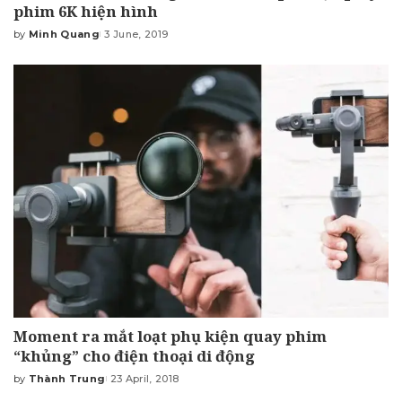
phim 6K hiện hình
by
Minh Quang
3 June, 2019
Posted
by
Moment ra mắt loạt phụ kiện quay phim
“khủng” cho điện thoại di động
by
Thành Trung
23 April, 2018
Posted
by