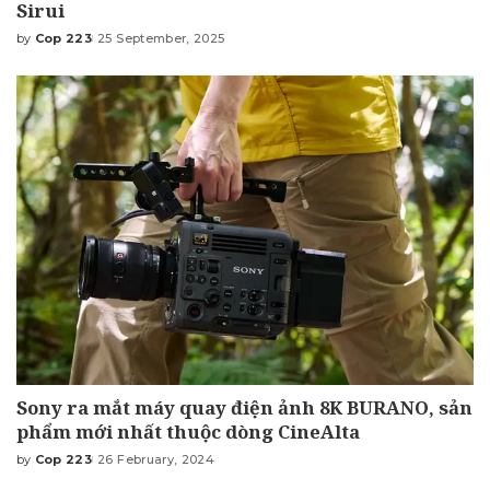
Sirui
by
Cop 223
25 September, 2025
Posted
by
Sony ra mắt máy quay điện ảnh 8K BURANO, sản
phẩm mới nhất thuộc dòng CineAlta
by
Cop 223
26 February, 2024
Posted
by