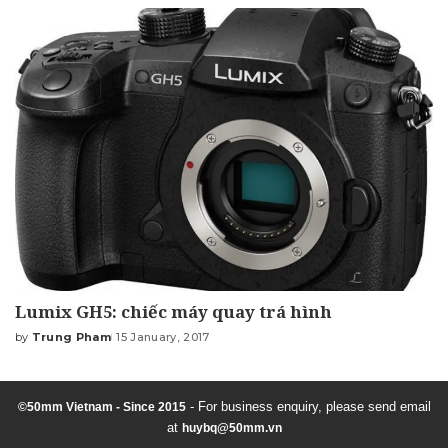
Lumix GH5: chiếc máy quay trá hình
by
Trung Pham
15 January, 2017
Posted
by
- For business enquiry, please send email
©50mm Vietnam - Since 2015
at
huybq@50mm.vn