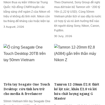
Nikon thua vụ kiện Viltrox tại Trung
Theo Diamond, Sony Group đề nghị
Quốc: hội đồng CNIPA tuyên các
mua đứt toàn bộ Tamron với ~200 tỷ
bằng sáng chế ngàm Z của Nikon vô
Yên (1,22 tỷ USD). Cùng 50mm
hiệu vì không đủ tính mới. Nikon còn
Vietnam phân tích vì sao đây là nước
ba tháng để kháng cáo hoặc kiện lại.
cờ hợp lý và nó ảnh hưởng thế nào
tới người dùng Sony, Nikon, Canon,
3 August, 2026
Fujifilm.
30 July, 2026
Trên tay Seagate One Touch
Tamron 12-20mm f/2.8: thiết
Desktop: cứu tinh lưu trữ
kế lột xác, khẩu f/2.8 và lời
cho media & freelancer
hứa chất lượng ngang G
Master
50mm Vietnam trên tay Seagate One