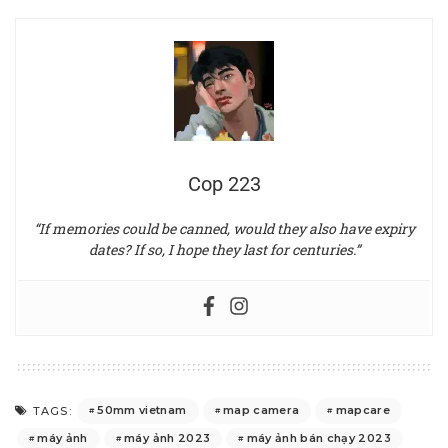
Cop 223
“If memories could be canned, would they also have expiry
dates? If so, I hope they last for centuries.”
50mm vietnam
map camera
mapcare
TAGS:
máy ảnh
máy ảnh 2023
máy ảnh bán chạy 2023