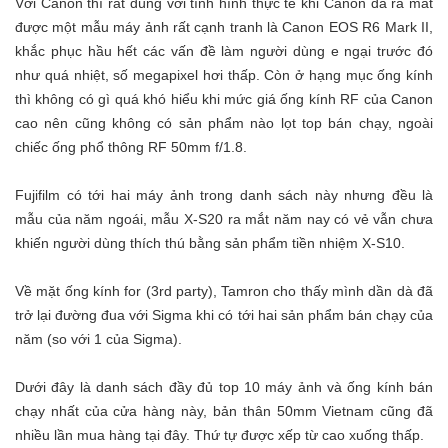
Với Canon thì rất đúng với tình hình thực tế khi Canon đã ra mắt
được một mẫu máy ảnh rất cạnh tranh là Canon EOS R6 Mark II,
khắc phục hầu hết các vấn đề làm người dùng e ngại trước đó
như quá nhiệt, số megapixel hơi thấp. Còn ở hạng mục ống kính
thì không có gì quá khó hiểu khi mức giá ống kính RF của Canon
cao nên cũng không có sản phẩm nào lọt top bán chạy, ngoài
chiếc ống phổ thông RF 50mm f/1.8.
Fujifilm có tới hai máy ảnh trong danh sách này nhưng đều là
mẫu của năm ngoái, mẫu X-S20 ra mắt năm nay có vẻ vẫn chưa
khiến người dùng thích thú bằng sản phẩm tiền nhiệm X-S10.
Về mặt ống kính for (3rd party), Tamron cho thấy mình dần dà đã
trở lại đường đua với Sigma khi có tới hai sản phẩm bán chạy của
năm (so với 1 của Sigma).
Dưới đây là danh sách đầy đủ top 10 máy ảnh và ống kính bán
chạy nhất của cửa hàng này, bản thân 50mm Vietnam cũng đã
nhiều lần mua hàng tại đây. Thứ tự được xếp từ cao xuống thấp.