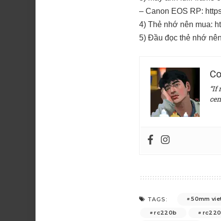
– Canon EOS RP:
http
4) Thẻ nhớ nên mua:
h
5) Đầu đọc thẻ nhớ nê
Co
“If
cen
50mm vie
TAGS:
rc220b
rc22