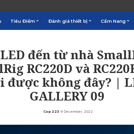
s
Tiêu Điểm
Đánh giá thiết bị
Cẩm Nang
LED đến từ nhà Small
lRig RC220D và RC220B
i được không đây? | 
GALLERY 09
Cop 223
9 December, 2022
Posted
by