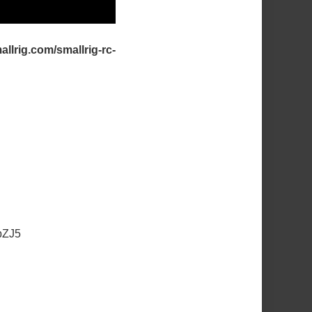
allrig.com/smallrig-rc-
bbZJ5