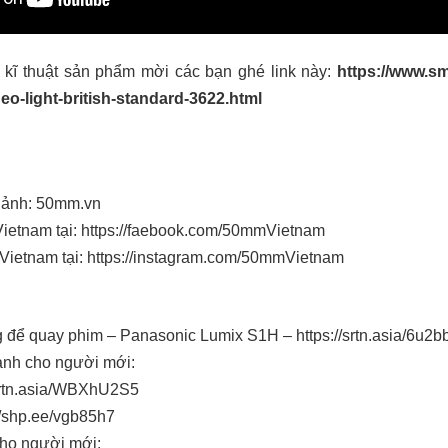
 kĩ thuật sản phẩm mời các bạn ghé link này:
https://www.sm
eo-light-british-standard-3622.html
 ảnh:
50mm.vn
ietnam tại:
https://faebook.com/50mmVietnam
Vietnam tại:
https://instagram.com/50mmVietnam
g để quay phim – Panasonic Lumix S1H –
https://srtn.asia/6u2
ành cho người mới:
/srtn.asia/WBXhU2S5
//shp.ee/vgb85h7
cho người mới: