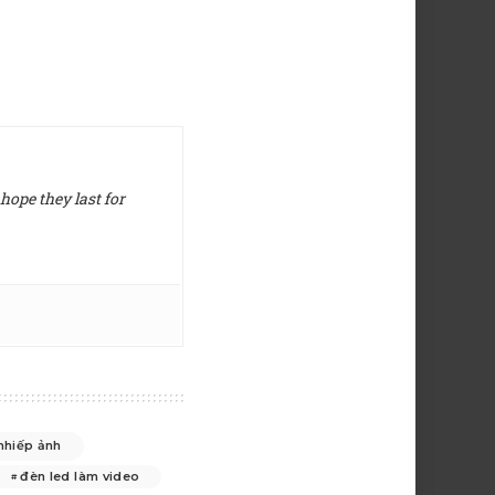
hope they last for
nhiếp ảnh
đèn led làm video