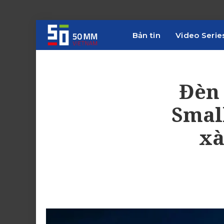
Bản tin
Video Serie
Đèn 
Smal
xà