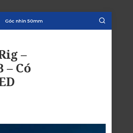
Góc nhìn 50mm
Rig –
 – Có
LED