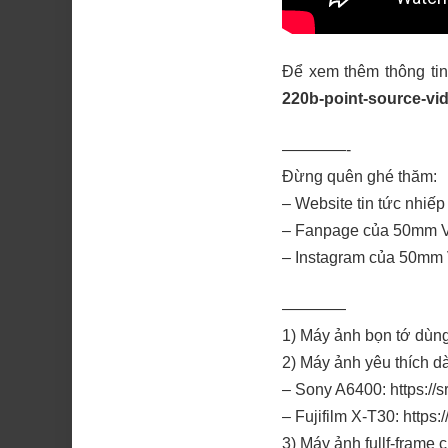
Để xem thêm thông tin
220b-point-source-vid
————-
Đừng quên ghé thăm:
– Website tin tức nhiếp
– Fanpage của 50mm V
– Instagram của 50mm 
————
1) Máy ảnh bọn tớ dùn
2) Máy ảnh yêu thích d
– Sony A6400:
https:/
– Fujifilm X-T30:
https:
3) Máy ảnh fullf-frame 