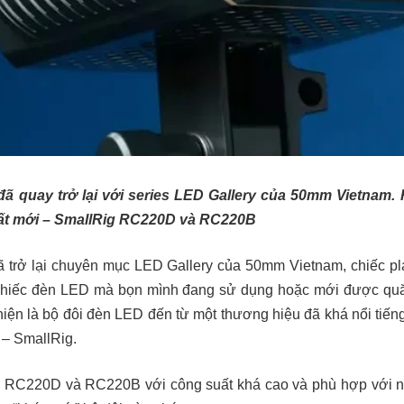
 quay trở lại với series LED Gallery của 50mm Vietnam
rất mới – SmallRig RC220D và RC220B
trở lại chuyên mục LED Gallery của 50mm Vietnam, chiếc pla
g chiếc đèn LED mà bọn mình đang sử dụng hoặc mới được qu
iện là bộ đôi đèn LED đến từ một thương hiệu đã khá nổi tiế
 – SmallRig.
g RC220D và RC220B với công suất khá cao và phù hợp với nhi