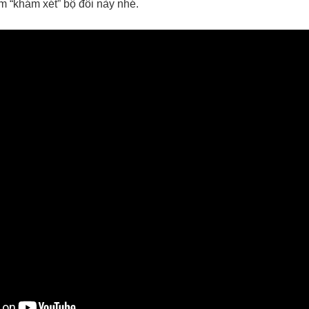
 “khám xét” bộ đôi này nhé.