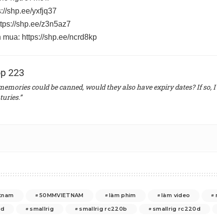
s://shp.ee/yxfjq37
ttps://shp.ee/z3n5az7
n mua:
https://shp.ee/ncrd8kp
p 223
 memories could be canned, would they also have expiry dates? If so, I 
turies.”
tnam
50MMVIETNAM
làm phim
làm video
0d
smallrig
smallrig rc220b
smallrig rc220d