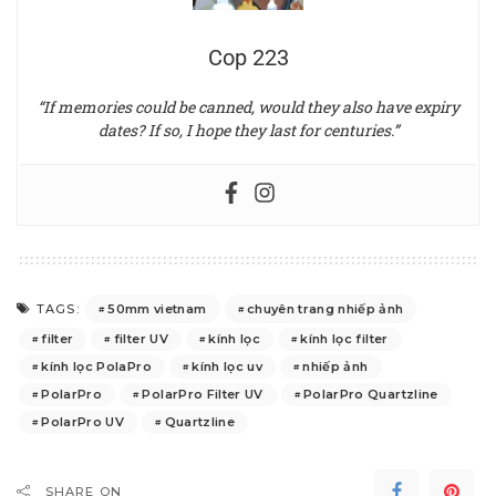
Cop 223
“If memories could be canned, would they also have expiry
dates? If so, I hope they last for centuries.”
50mm vietnam
chuyên trang nhiếp ảnh
TAGS:
filter
filter UV
kính lọc
kính lọc filter
kính lọc PolaPro
kính lọc uv
nhiếp ảnh
PolarPro
PolarPro Filter UV
PolarPro Quartzline
PolarPro UV
Quartzline
SHARE ON