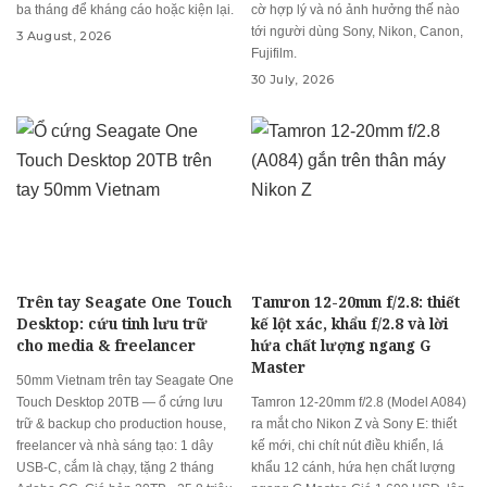
ba tháng để kháng cáo hoặc kiện lại.
cờ hợp lý và nó ảnh hưởng thế nào
tới người dùng Sony, Nikon, Canon,
3 August, 2026
Fujifilm.
30 July, 2026
Trên tay Seagate One Touch
Tamron 12-20mm f/2.8: thiết
Desktop: cứu tinh lưu trữ
kế lột xác, khẩu f/2.8 và lời
cho media & freelancer
hứa chất lượng ngang G
Master
50mm Vietnam trên tay Seagate One
Touch Desktop 20TB — ổ cứng lưu
Tamron 12-20mm f/2.8 (Model A084)
trữ & backup cho production house,
ra mắt cho Nikon Z và Sony E: thiết
freelancer và nhà sáng tạo: 1 dây
kế mới, chi chít nút điều khiển, lá
USB-C, cắm là chạy, tặng 2 tháng
khẩu 12 cánh, hứa hẹn chất lượng