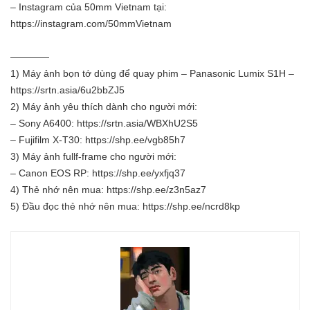
– Instagram của 50mm Vietnam tại:
https://instagram.com/50mmVietnam
————
1) Máy ảnh bọn tớ dùng để quay phim – Panasonic Lumix S1H –
https://srtn.asia/6u2bbZJ5
2) Máy ảnh yêu thích dành cho người mới:
– Sony A6400:
https://srtn.asia/WBXhU2S5
– Fujifilm X-T30:
https://shp.ee/vgb85h7
3) Máy ảnh fullf-frame cho người mới:
– Canon EOS RP:
https://shp.ee/yxfjq37
4) Thẻ nhớ nên mua:
https://shp.ee/z3n5az7
5) Đầu đọc thẻ nhớ nên mua:
https://shp.ee/ncrd8kp