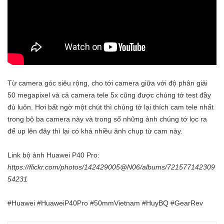
Từ camera góc siêu rộng, cho tới camera giữa với độ phân giải
50 megapixel và cả camera tele 5x cũng được chúng tớ test đầy
đủ luôn. Hơi bất ngờ một chút thì chúng tớ lại thích cam tele nhất
trong bộ ba camera này và trong số những ảnh chúng tớ lọc ra
để up lên đây thì lại có khá nhiều ảnh chụp từ cam này.
Link bộ ảnh Huawei P40 Pro:
https://flickr.com/photos/142429005@N06/albums/721577142309
54231
#Huawei #HuaweiP40Pro #50mmVietnam #HuyBQ #GearRev