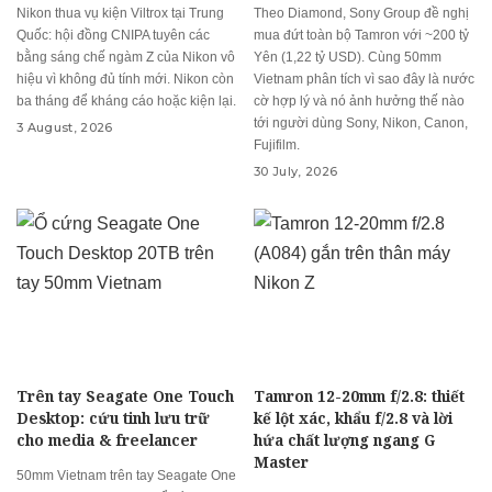
Nikon thua vụ kiện Viltrox tại Trung
Theo Diamond, Sony Group đề nghị
Quốc: hội đồng CNIPA tuyên các
mua đứt toàn bộ Tamron với ~200 tỷ
bằng sáng chế ngàm Z của Nikon vô
Yên (1,22 tỷ USD). Cùng 50mm
hiệu vì không đủ tính mới. Nikon còn
Vietnam phân tích vì sao đây là nước
ba tháng để kháng cáo hoặc kiện lại.
cờ hợp lý và nó ảnh hưởng thế nào
tới người dùng Sony, Nikon, Canon,
3 August, 2026
Fujifilm.
30 July, 2026
Trên tay Seagate One Touch
Tamron 12-20mm f/2.8: thiết
Desktop: cứu tinh lưu trữ
kế lột xác, khẩu f/2.8 và lời
cho media & freelancer
hứa chất lượng ngang G
Master
50mm Vietnam trên tay Seagate One