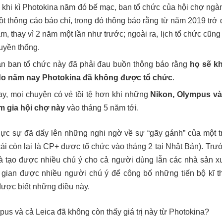
khi kì Photokina năm đó bế mạc, ban tổ chức của hội chợ ngàn
ột thông cáo báo chí, trong đó thông báo rằng từ năm 2019 trở 
m, thay vì 2 năm một lần như trước; ngoài ra, lịch tổ chức cũn
ruyền thống.
 vẫn ban tổ chức này đã phải đau buồn thông báo rằng
họ sẽ k
lí do năm nay Photokina đã không được tổ chức
.
y, mọi chuyện có vẻ tồi tệ hơn khi những
Nikon, Olympus và
m gia hội chợ này
vào tháng 5 năm tới.
thực sự đã dấy lên những nghi ngờ về sự “gãy gánh” của một t
cái còn lại là CP+ được tổ chức vào tháng 2 tại Nhật Bản). Trư
à tạo được nhiều chú ý cho cả người dùng lẫn các nhà sản xuấ
 gian được nhiều người chú ý để công bố những tiến bộ kĩ t
được biết những điều này.
pus và cả Leica đã không còn thấy giá trị này từ Photokina?