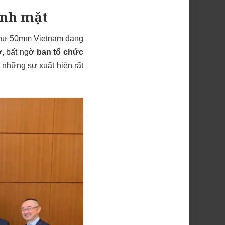
ảnh mặt
 như 50mm Vietnam đang
ợ, bất ngờ
ban tổ chức
 những sự xuất hiện rất