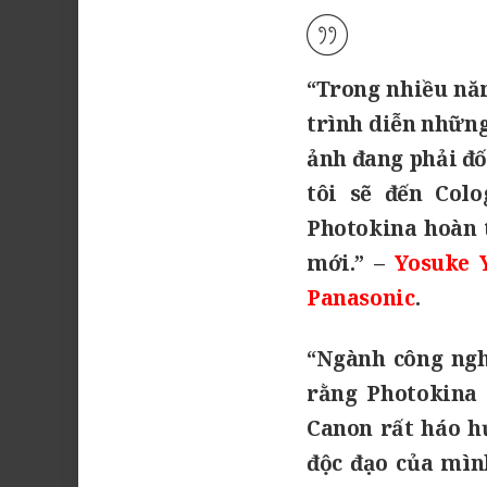
“Trong nhiều năm
trình diễn những
ảnh đang phải đố
tôi sẽ đến Col
Photokina hoàn 
mới.”
–
Yosuke 
Panasonic
.
“Ngành công ngh
rằng Photokina 
Canon rất háo h
độc đạo của mìn