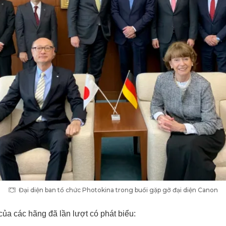
Đại diện ban tổ chức Photokina trong buổi gặp gỡ đại diện Canon
ủa các hãng đã lần lượt có phát biểu: