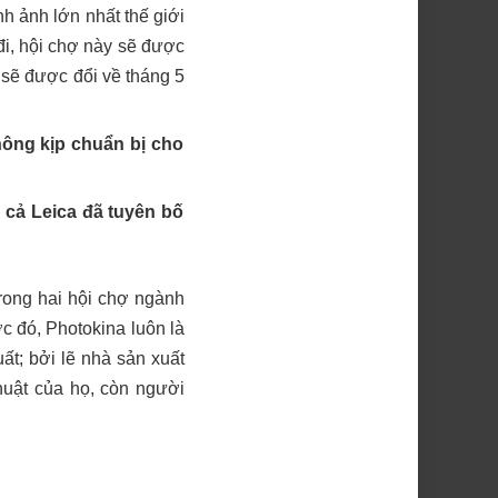
h ảnh lớn nhất thế giới
đi, hội chợ này sẽ được
g sẽ được đổi về tháng 5
hông kịp chuẩn bị cho
 cả Leica đã tuyên bố
rong hai hội chợ ngành
ớc đó, Photokina luôn là
t; bởi lẽ nhà sản xuất
huật của họ, còn người